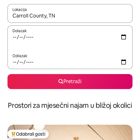
Lokacija
Kada budu dostupni rezultati, moći ćete ih pregledati koristeći
Dolazak
Odlazak
Pretraži
Prostori za mjesečni najam u bližoj okolici
Odabrali gosti
Među najviše rangiranima s oznakom „Odabrali gosti”