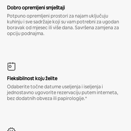
Dobro opremljeni smještaji
Potpuno opremljeni prostori za najam uključuju
kuhinju i sve sadržaje koji su vam potrebni za ugodan
boravak od mjesec ili više dana. Savršena zamjena za
opciju podnajma.
Fleksibilnost koju želite
Odaberite točne datume useljenja i iseljenja i
jednostavno ugovorite rezervaciju putem interneta,
bez dodatnih obveza ili papirologije.*