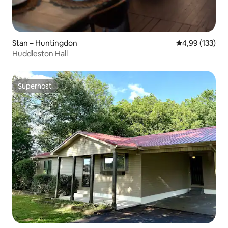
Stan – Huntingdon
Prosječna ocjen
4,99 (133)
Huddleston Hall
Superhost
Superhost