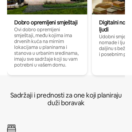
Dobro opremljeni smještaji
Digitalni noma
ljudi
Ovi dobro opremljeni
smještaji, među kojima ima
Udobni smještaj
drvenih kuća na mirnim
nomade i ljude 
lokacijama u planinama i
daljinu s bežič
stanova u urbanim sredinama,
i posebnim pro
imaju sve sadržaje koji su vam
potrebni u vašem domu.
Sadržaji i prednosti za one koji planiraju
duži boravak