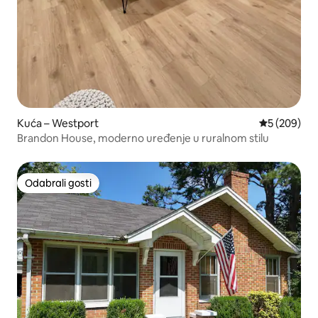
Kuća – Westport
Prosječna oc
5 (209)
Brandon House, moderno uređenje u ruralnom stilu
Odabrali gosti
Odabrali gosti