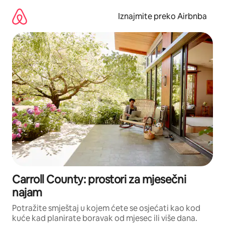
Prijeđi
na
Iznajmite preko Airbnba
sadržaj
Carroll County: prostori za mjesečni
najam
Potražite smještaj u kojem ćete se osjećati kao kod
kuće kad planirate boravak od mjesec ili više dana.