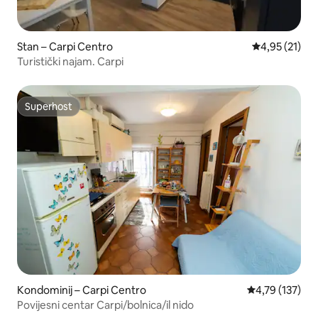
Stan – Carpi Centro
Prosječna ocje
4,95 (21)
Turistički najam. Carpi
Superhost
Superhost
Kondominij – Carpi Centro
Prosječna ocjen
4,79 (137)
Povijesni centar Carpi/bolnica/il nido