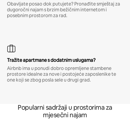
Obavljate posao dok putujete? Pronađite smještaj za
dugoročni najam s brzim bežičnim internetom i
posebnim prostorom za rad.
Tražite apartmane s dodatnim uslugama?
Airbnb ima u ponudi dobro opremljene stambene
prostore idealne za nove i postojeće zaposlenike te
one koji se zbog posla sele u drugi grad.
Popularni sadržaji u prostorima za
mjesečni najam