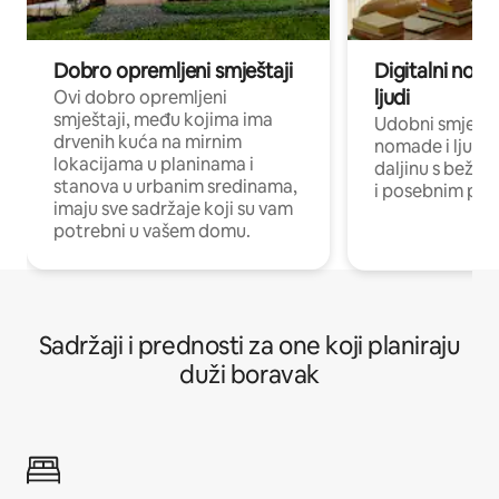
Dobro opremljeni smještaji
Digitalni noma
ljudi
Ovi dobro opremljeni
smještaji, među kojima ima
Udobni smještaj
drvenih kuća na mirnim
nomade i ljude 
lokacijama u planinama i
daljinu s bežič
stanova u urbanim sredinama,
i posebnim pro
imaju sve sadržaje koji su vam
potrebni u vašem domu.
Sadržaji i prednosti za one koji planiraju
duži boravak