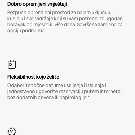
Dobro opremljeni smještaji
Potpuno opremljeni prostori za najam uključuju
kuhinju i sve sadržaje koji su vam potrebni za ugodan
boravak od mjesec ili više dana. Savršena zamjena za
opciju podnajma.
Fleksibilnost koju želite
Odaberite točne datume useljenja i iseljenja i
jednostavno ugovorite rezervaciju putem interneta,
bez dodatnih obveza ili papirologije.*