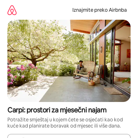
Prijeđi
na
Iznajmite preko Airbnba
sadržaj
Carpi: prostori za mjesečni najam
Potražite smještaj u kojem ćete se osjećati kao kod
kuće kad planirate boravak od mjesec ili više dana.