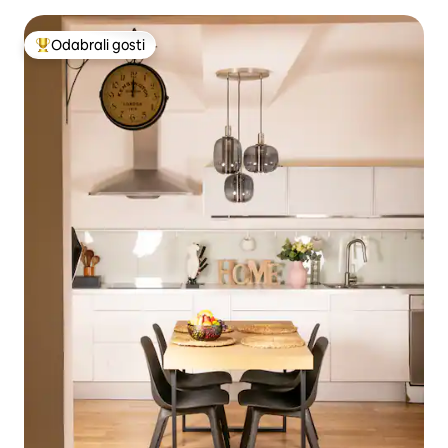
Odabrali gosti
Među najviše rangiranima s oznakom „Odabrali gosti”