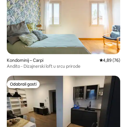
Kondominij – Carpi
Prosječna ocje
4,89 (76)
Andito - Dizajnerski loft u srcu prirode
Odabrali gosti
Odabrali gosti