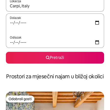
Lokacija
Kada budu dostupni rezultati, moći ćete ih pregledati koristeći
Dolazak
Odlazak
Pretraži
Prostori za mjesečni najam u bližoj okolici
Odabrali gosti
Odabrali gosti