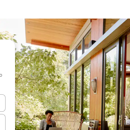
ao
dati koristeći se strelicama prema gore i prema dolje, kao i dodirom i