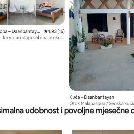
soba – Daanbantaya
Prosječna ocjena: 4,93/5, recenzija: 15
4,93 (15)
5, recenzija: 64
– klima-uređaj u sobi na otoku
ua
Kuća – Daanbantayan
Otok Malapasqua / Seoska kući
imalna udobnost i povoljne mjesečne c
odmor