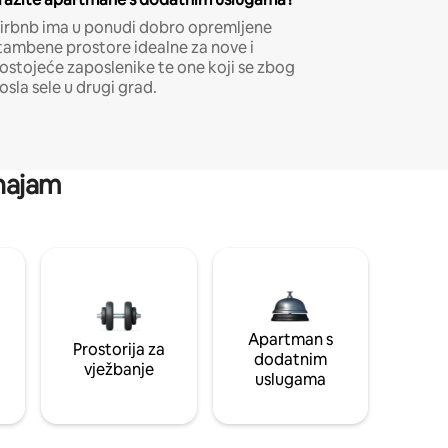
irbnb ima u ponudi dobro opremljene
tambene prostore idealne za nove i
ostojeće zaposlenike te one koji se zbog
osla sele u drugi grad.
 najam
Apartman s
Prostorija za
dodatnim
vježbanje
uslugama