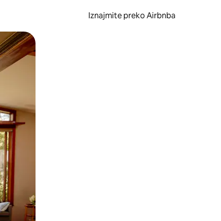
Iznajmite preko Airbnba
li prelaskom prstom po zaslonu.