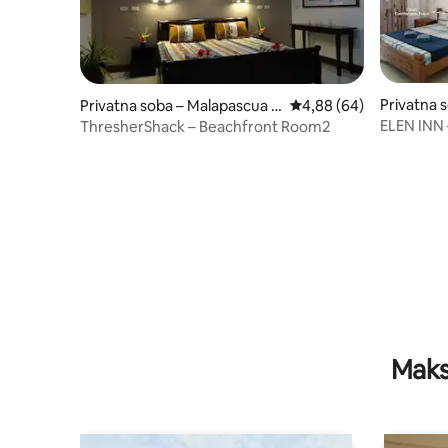
Privatna 
Privatna soba – Malapascua Is
Prosječna ocjena: 4,88/
4,88 (64)
n
land
ELEN INN 
ThresherShack – Beachfront Room2
Malapasc
Maks