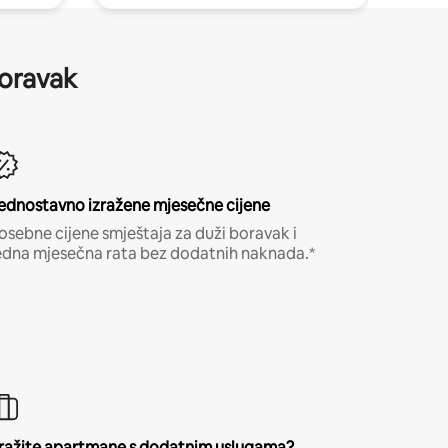
boravak
ednostavno izražene mjesečne cijene
osebne cijene smještaja za duži boravak i
edna mjesečna rata bez dodatnih naknada.*
ražite apartmane s dodatnim uslugama?