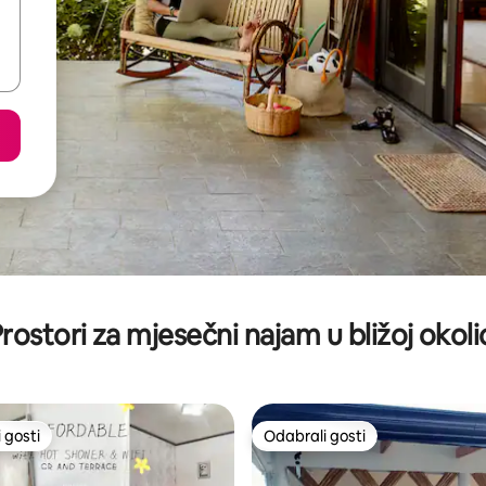
rostori za mjesečni najam u bližoj okoli
 gosti
Odabrali gosti
 gosti
Odabrali gosti