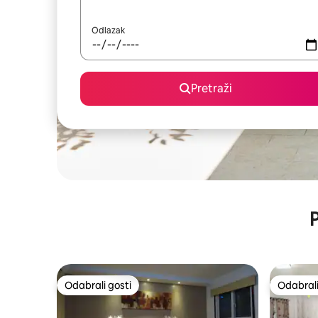
Odlazak
Pretraži
P
Odabrali gosti
Odabrali
Odabrali gosti
Odabrali