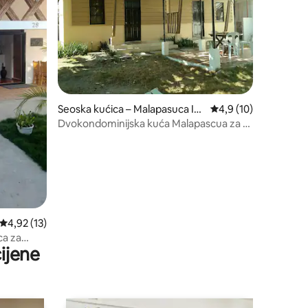
Seoska kućica – Malapasuca Isl
Prosječna ocjena: 4,9
4,9 (10)
and
Dvokondominijska kuća Malapascua za 10
gostiju s bežičnim internetom
Prosječna ocjena: 4,92/5, recenzija: 13
4,92 (13)
ca za
ijene