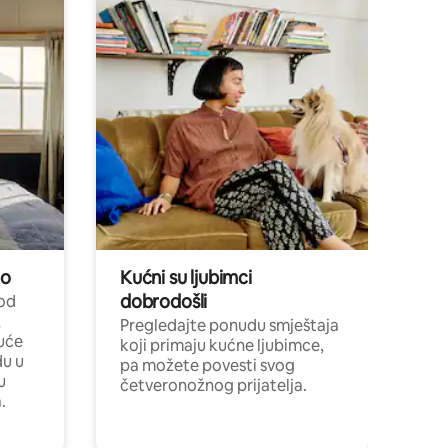
no
Kućni su ljubimci
dobrodošli
 od
,
Pregledajte ponudu smještaja
uće
koji primaju kućne ljubimce,
du u
pa možete povesti svog
u
četveronožnog prijatelja.
.