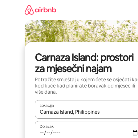
Prijeđi
na
sadržaj
Carnaza Island: prostori
za mjesečni najam
Potražite smještaj u kojem ćete se osjećati k
kod kuće kad planirate boravak od mjesec ili
više dana.
Lokacija
Kada budu dostupni rezultati, moći ćete ih pregle
Dolazak