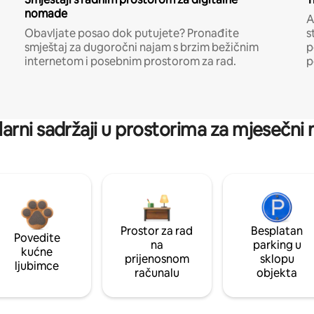
nomade
A
Obavljate posao dok putujete? Pronađite
s
smještaj za dugoročni najam s brzim bežičnim
p
internetom i posebnim prostorom za rad.
p
arni sadržaji u prostorima za mjesečni
Prostor za rad
Besplatan
Povedite
na
parking u
kućne
prijenosnom
sklopu
ljubimce
računalu
objekta