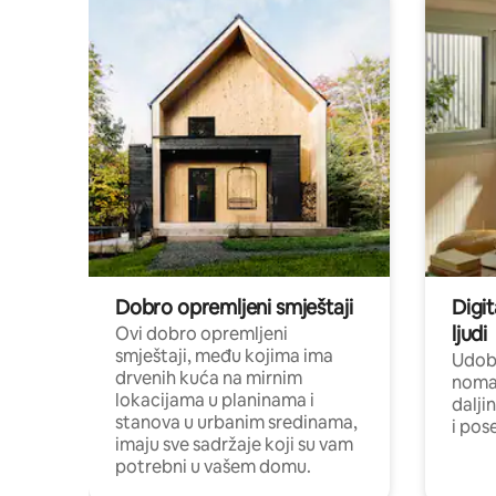
Dobro opremljeni smještaji
Digit
ljudi
Ovi dobro opremljeni
smještaji, među kojima ima
Udobn
drvenih kuća na mirnim
nomad
lokacijama u planinama i
dalji
stanova u urbanim sredinama,
i pos
imaju sve sadržaje koji su vam
potrebni u vašem domu.