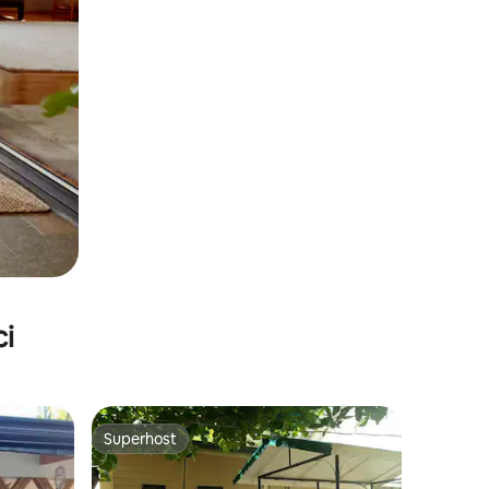
ci
Superhost
Superhost