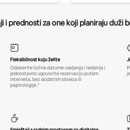
ji i prednosti za one koji planiraju duži 
Fleksibilnost koju želite
J
Odaberite točne datume useljenja i iseljenja i
P
jednostavno ugovorite rezervaciju putem
j
interneta, bez dodatnih obveza ili
papirologije.*
Smještaji s radnim prostorom za digitalne
T