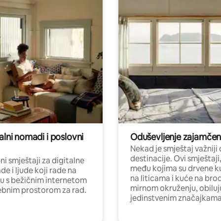
alni nomadi i poslovni
Oduševljenje zajamče
Nekad je smještaj važniji
destinacije. Ovi smještaji
i smještaji za digitalne
među kojima su drvene k
e i ljude koji rade na
na liticama i kuće na bro
nu s bežičnim internetom
mirnom okruženju, obiluj
ebnim prostorom za rad.
jedinstvenim značajkama