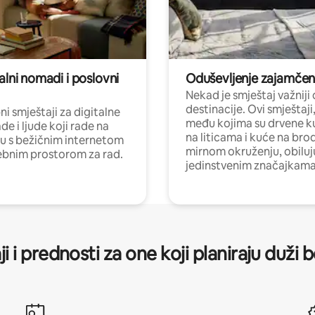
alni nomadi i poslovni
Oduševljenje zajamče
Nekad je smještaj važniji
destinacije. Ovi smještaji
i smještaji za digitalne
među kojima su drvene k
e i ljude koji rade na
na liticama i kuće na bro
nu s bežičnim internetom
mirnom okruženju, obiluj
ebnim prostorom za rad.
jedinstvenim značajkama
ji i prednosti za one koji planiraju duži 