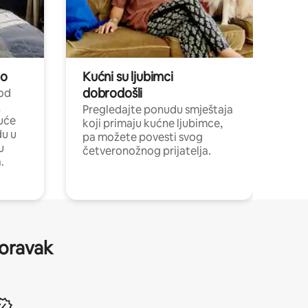
no
Kućni su ljubimci
dobrodošli
 od
,
Pregledajte ponudu smještaja
uće
koji primaju kućne ljubimce,
du u
pa možete povesti svog
u
četveronožnog prijatelja.
.
boravak