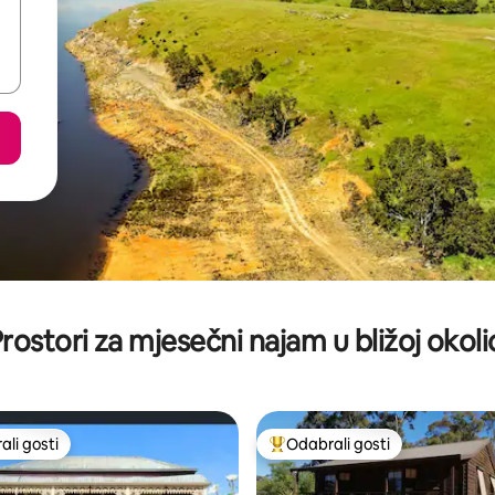
rostori za mjesečni najam u bližoj okoli
li gosti
Odabrali gosti
više rangiranima s oznakom „Odabrali gosti”
Među najviše rangiranima s oz