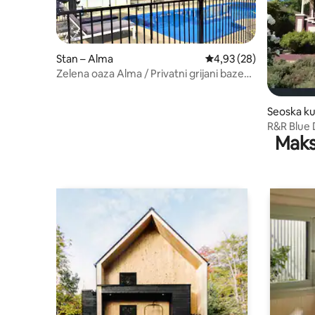
Stan – Alma
Prosječna ocjena: 4,93/
4,93 (28)
Zelena oaza Alma / Privatni grijani bazen
/ Kućni ljubimci su dobrodošli.
Seoska k
R&R Blue
Maks
Maryborou