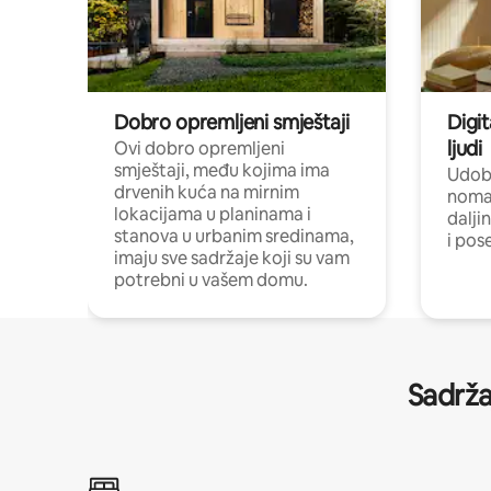
Dobro opremljeni smještaji
Digit
ljudi
Ovi dobro opremljeni
smještaji, među kojima ima
Udobn
drvenih kuća na mirnim
nomad
lokacijama u planinama i
dalji
stanova u urbanim sredinama,
i pos
imaju sve sadržaje koji su vam
potrebni u vašem domu.
Sadrža