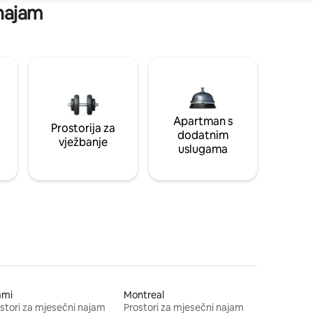
 najam
Apartman s
Prostorija za
dodatnim
vježbanje
uslugama
ami
Montreal
stori za mjesečni najam
Prostori za mjesečni najam