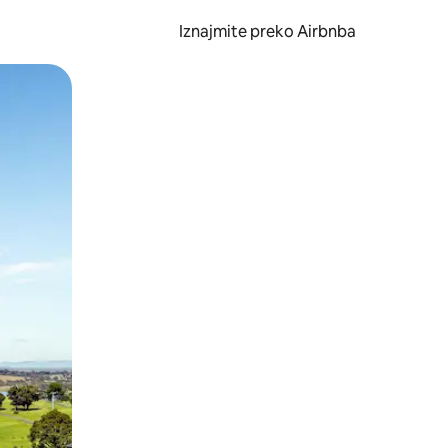
Iznajmite preko Airbnba
li prelaskom prstom po zaslonu.