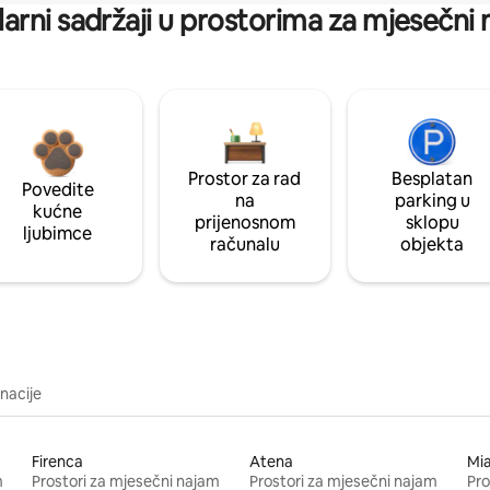
arni sadržaji u prostorima za mjesečni
Prostor za rad
Besplatan
Povedite
na
parking u
kućne
prijenosnom
sklopu
ljubimce
računalu
objekta
inacije
Firenca
Atena
Mi
m
Prostori za mjesečni najam
Prostori za mjesečni najam
Pro