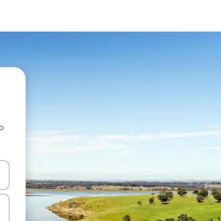
ao
dati koristeći se strelicama prema gore i prema dolje, kao i dodirom i