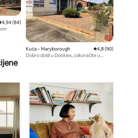
Prosječna ocjena: 4,94/5, recenzija: 84
4,94 (84)
mom
Kuća – Maryborough
Prosječna ocjena: 4,8
4,8 (90)
Dobro došli u Dookies, zakoračite u
ijene
prošlost