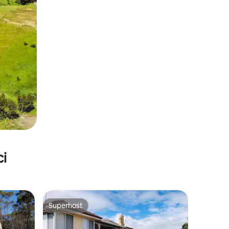
ci
Superhost
nakom „Odabrali gosti”
Superhost