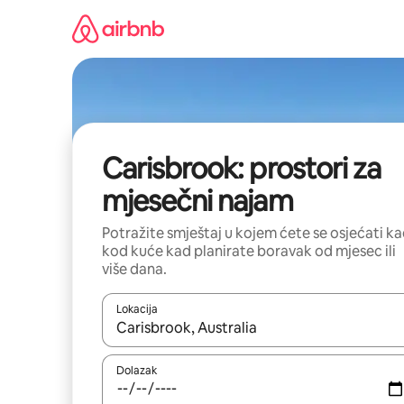
Prijeđi
na
sadržaj
Carisbrook: prostori za
mjesečni najam
Potražite smještaj u kojem ćete se osjećati k
kod kuće kad planirate boravak od mjesec ili
više dana.
Lokacija
Kada budu dostupni rezultati, moći ćete ih pregle
Dolazak