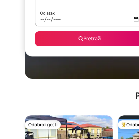
Odlazak
Pretraži
P
Odabrali gosti
Odabra
Odabrali gosti
Među naj