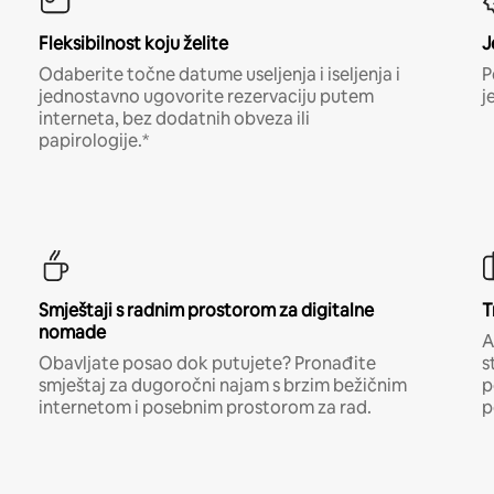
Fleksibilnost koju želite
J
Odaberite točne datume useljenja i iseljenja i
P
jednostavno ugovorite rezervaciju putem
j
interneta, bez dodatnih obveza ili
papirologije.*
Smještaji s radnim prostorom za digitalne
T
nomade
A
Obavljate posao dok putujete? Pronađite
s
smještaj za dugoročni najam s brzim bežičnim
p
internetom i posebnim prostorom za rad.
p