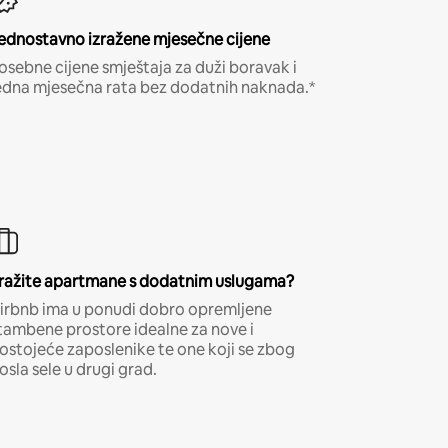
ednostavno izražene mjesečne cijene
osebne cijene smještaja za duži boravak i
edna mjesečna rata bez dodatnih naknada.*
ražite apartmane s dodatnim uslugama?
irbnb ima u ponudi dobro opremljene
tambene prostore idealne za nove i
ostojeće zaposlenike te one koji se zbog
osla sele u drugi grad.