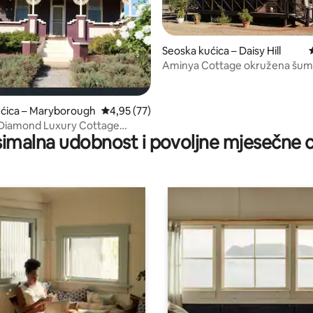
Seoska kućica – Daisy Hill
5, recenzija: 28
Aminya Cottage okružena šu
ućica – Maryborough
Prosječna ocjena: 4,95/5, recenzija: 77
4,95 (77)
 Diamond Luxury Cottage
imalna udobnost i povoljne mjesečne c
gh, Victoria