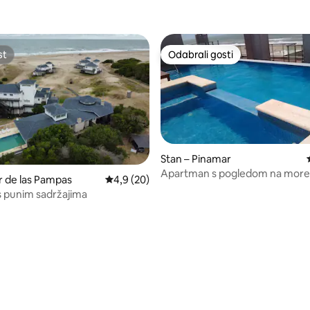
st
Odabrali gosti
st
Odabrali gosti
Stan – Pinamar
Apartman s pogledom na more
r de las Pampas
Prosječna ocjena: 4,9/5, recenzija: 20
4,9 (20)
teretanom i saunom
 punim sadržajima