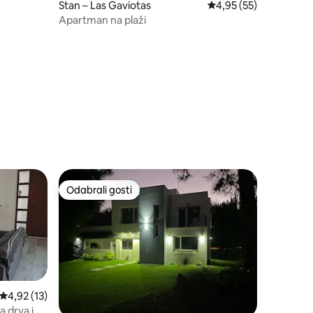
Stan – Las Gaviotas
Prosječna ocjena: 4,95
4,95 (55)
Apartman na plaži
Odabrali gosti
Odabrali gosti
Prosječna ocjena: 4,92/5, recenzija: 13
4,92 (13)
a drva i