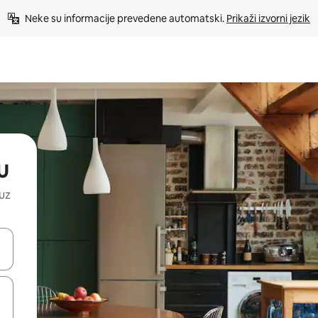
Neke su informacije prevedene automatski. 
Prikaži izvorni jezik
u
 uz
dati koristeći se strelicama prema gore i prema dolje, kao i dodirom i