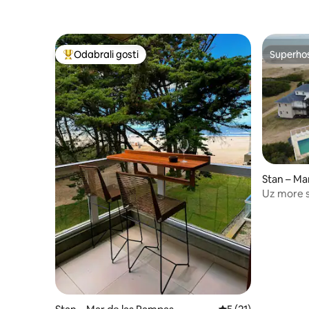
Odabrali gosti
Superho
Među najviše rangiranima s oznakom „Odabrali gosti”
Superho
Stan – Ma
Uz more s