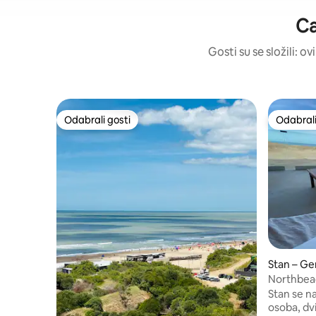
Ca
Gosti su se složili: o
Odabrali gosti
Odabrali
Odabrali gosti
Odabrali
Stan – Ge
Northbeac
Stan se n
osoba, dvije 