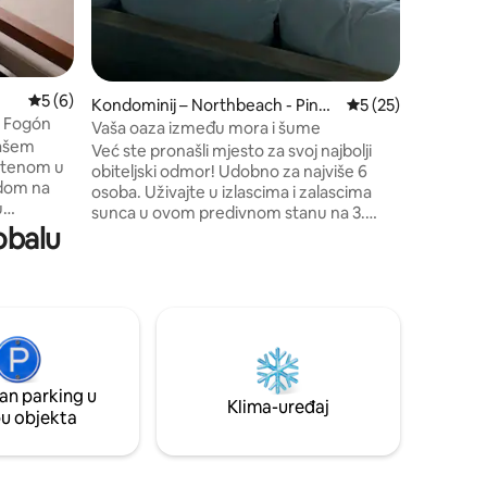
Prosječna ocjena: 5/5, recenzija: 6
5 (6)
Kondominij – Northbeach - Pina
Prosječna ocjena: 5
5 (25)
y Fogón
mar
Vaša oaza između mora i šume
našem
Već ste pronašli mjesto za svoj najbolji
štenom u
obiteljski odmor! Udobno za najviše 6
edom na
osoba. Uživajte u izlascima i zalascima
u
sunca u ovom predivnom stanu na 3.
pavaće
obalu
katu: ima 2 spavaće sobe s prekrasnim
ravak s
pogledom na šumu, prostrani dnevni
m
boravak i balkon s neometanim
ljkom -
pogledom na ocean. - klima-uređaj
 u
hladan/hladan - Wi-Fi s optičkim vlaknima
ku sunca –
- TV od 70inča - roštilj - natkrivena garaža
ljanja –
Northbeach uključuje: – 2 bazena ljeti -
borovu
usluga na plaži - grijani bazen - teretana i
 odmor,
an parking u
sportski tereni - golf
Klima-uređaj
pu objekta