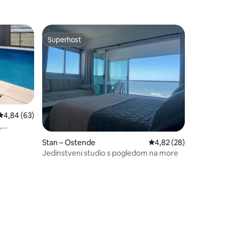
Superhost
Superhost
Prosječna ocjena: 4,84/5, recenzija: 63
4,84 (63)
,
Stan – Ostende
Prosječna ocjena: 4,82
4,82 (28)
Jedinstveni studio s pogledom na more