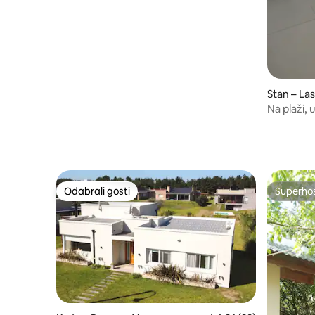
Stan – La
Na plaži, 
Odabrali gosti
Superho
Odabrali gosti
Superho