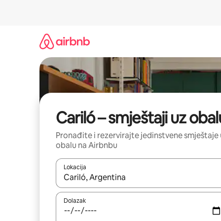
Prijeđi
na
sadržaj
Cariló – smještaji uz obal
Pronađite i rezervirajte jedinstvene smještaje
obalu na Airbnbu
Lokacija
Kada budu dostupni rezultati, moći ćete ih pregle
Dolazak