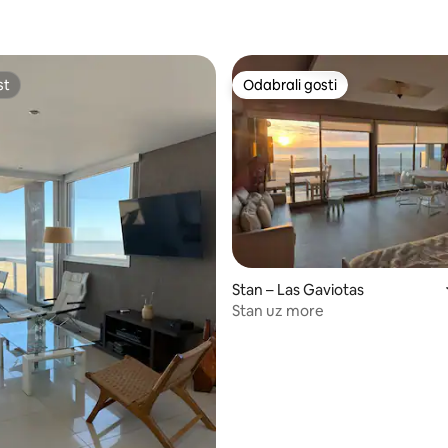
/5, recenzija: 21
st
Odabrali gosti
st
Odabrali gosti
5/5, recenzija: 5
Stan – Las Gaviotas
Stan uz more