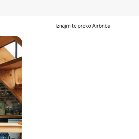
Iznajmite preko Airbnba
li prelaskom prstom po zaslonu.