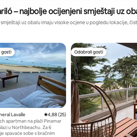
riló – najbolje ocijenjeni smještaji uz ob
vi smještaji uz obalu imaju visoke ocjene u pogledu lokacije, čist
 gosti
Odabrali gosti
 gosti
Odabrali gosti
neral Lavalle
Prosječna ocjena: 4,88/5, recenzija: 25
4,88 (25)
h apartman na plaži Pinamar
alazi u Northbeachu. Za 6
spavaće sobe s bračnim