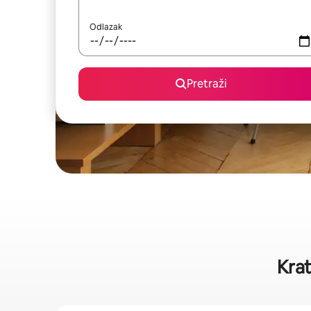
Odlazak
Pretraži
Krat