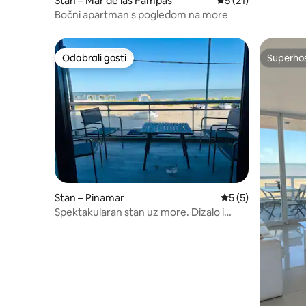
Stan – Mar de las Pampas
Prosječna ocjena: 5
5 (21)
Bočni apartman s pogledom na more
Odabrali gosti
Superho
Odabrali gosti
Superho
Stan – Pinamar
Prosječna ocjena: 
5 (5)
Spektakularan stan uz more. Dizalo i
garaža.