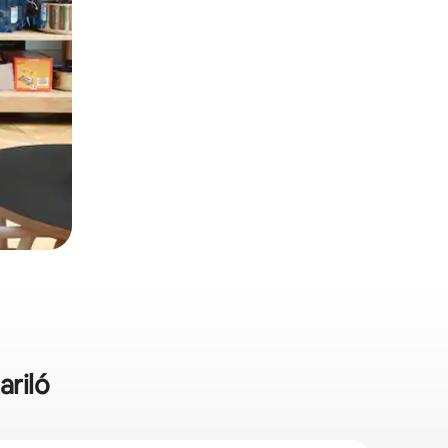
ariló