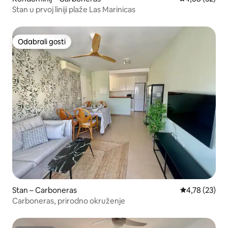
Stan u prvoj liniji plaže Las Marinicas
Odabrali gosti
Odabrali gosti
Stan – Carboneras
Prosječna ocje
4,78 (23)
Carboneras, prirodno okruženje