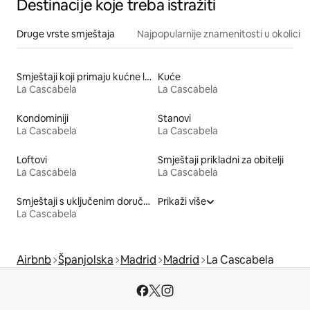
Destinacije koje treba istražiti
Druge vrste smještaja
Najpopularnije znamenitosti u okolici
Smještaji koji primaju kućne ljubimce
Kuće
La Cascabela
La Cascabela
Kondominiji
Stanovi
La Cascabela
La Cascabela
Loftovi
Smještaji prikladni za obitelji
La Cascabela
La Cascabela
Smještaji s uključenim doručkom
Prikaži više
La Cascabela
Airbnb
Španjolska
Madrid
Madrid
La Cascabela