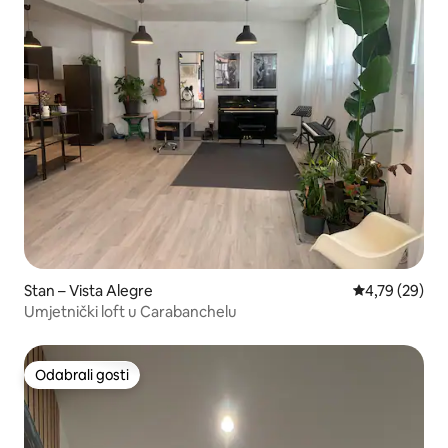
Stan – Vista Alegre
Prosječna ocje
4,79 (29)
Umjetnički loft u Carabanchelu
Odabrali gosti
Odabrali gosti