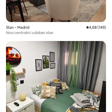
Stan – Madrid
Prosječna ocjen
4,68 (149)
Novi centralni i udoban stan