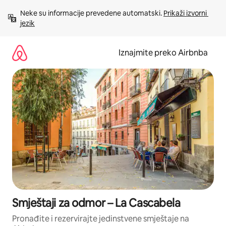
Prijeđi
Neke su informacije prevedene automatski. 
Prikaži izvorni 
na
jezik
sadržaj
Iznajmite preko Airbnba
Smještaji za odmor – La Cascabela
Pronađite i rezervirajte jedinstvene smještaje na