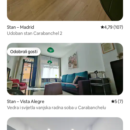
Stan – Madrid
Prosječna ocjen
4,79 (107)
Udoban stan Carabanchel 2
Odabrali gosti
Odabrali gosti
Stan – Vista Alegre
Prosječna
5 (7)
Vedra i svijetla vanjska radna soba u Carabanchelu