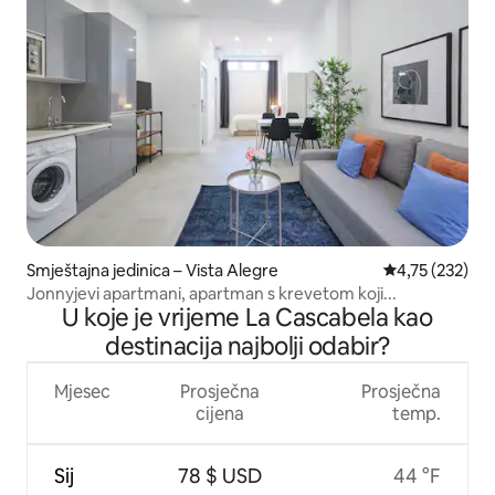
Smještajna jedinica – Vista Alegre
Prosječna ocjen
4,75 (232)
Jonnyjevi apartmani, apartman s krevetom koji...
U koje je vrijeme La Cascabela kao
destinacija najbolji odabir?
Mjesec
Prosječna
Prosječna
cijena
temp.
Sij
78 $ USD
44 °F