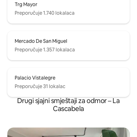
Trg Mayor
Stay bit će zadužen za organiziranje
dolaska gostiju u smještaj, rješavanje
Preporučuje 1.740 lokalaca
nedoumica u vezi s pristupom ili
funkcioniranjem opreme dostupne u
stanu. Naposljetku, gosti će imati pristup
internetskoj aplikaciji koja sadrži
relevantne informacije o stanu, kućni
Mercado De San Miguel
red i određene korisne usluge za putnike
Preporučuje 1.357 lokalaca
kao što su odlaganje prtljage ili prijevoz
do zračne luke.
Palacio Vistalegre
Preporučuje 31 lokalac
Drugi sjajni smještaji za odmor – La
Cascabela