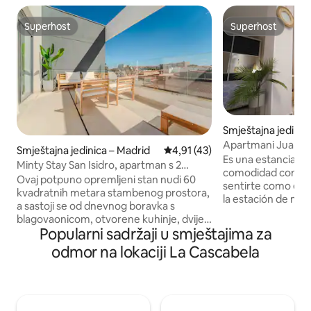
Superhost
Superhost
Superhost
Superhost
Smještajna jedinic
e
Apartmani Juan, 
Smještajna jedinica – Madrid
Prosječna ocjena: 4,91/5, recen
4,91 (43)
Es una estancia d
Minty Stay San Isidro, apartman s 2
comodidad con tod
spavaće sobe 5
Ovaj potpuno opremljeni stan nudi 60
sentirte como en 
kvadratnih metara stambenog prostora,
la estación de me
a sastoji se od dnevnog boravka s
MONTIJO, en 15 min
blagovaonicom, otvorene kuhinje, dvije
turístico. Acceso a
Popularni sadržaji u smještajima za
spavaće sobe s bračnim krevetom i dvije
sin escaleras. Este estudio de 45 m² ha
kupaonice. Može primiti do četiri osobe,
odmor na lokaciji La Cascabela
sido diseñado para
što ga čini savršenim za obitelji, parove i
funcional, cómoda
poslovna putovanja. Apartman ima
para parejas, fami
moderan dizajn, brzi Wi-Fi i klimatizaciju
cuatro personas, 
(klima-uređaj i grijanje). Dnevni boravak
de matrimonio con