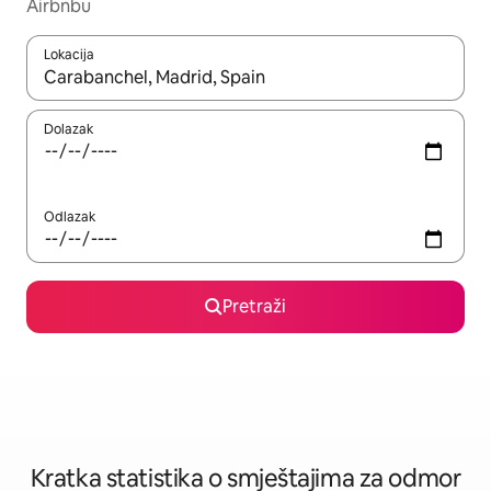
Airbnbu
Lokacija
Kada budu dostupni rezultati, moći ćete ih pregledati koristeći
Dolazak
Odlazak
Pretraži
Kratka statistika o smještajima za odmor