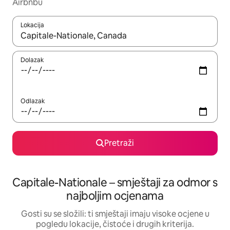
Airbnbu
Lokacija
Kada budu dostupni rezultati, moći ćete ih pregledati koristeći
Dolazak
Odlazak
Pretraži
Capitale-Nationale – smještaji za odmor s
najboljim ocjenama
Gosti su se složili: ti smještaji imaju visoke ocjene u
pogledu lokacije, čistoće i drugih kriterija.