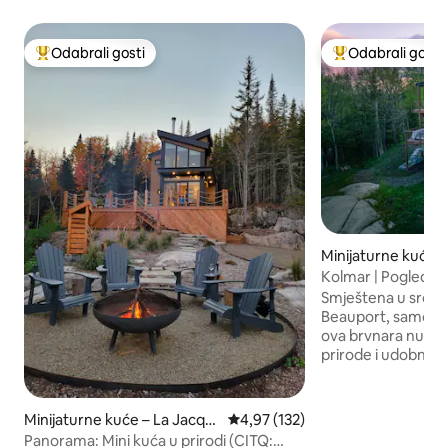
Odabrali gosti
Odabrali gosti
Među najviše rangiranima s oznakom „Odabrali gosti”
Među najviše ran
Minijaturne kuće 
port
Kolmar | Pogled na 
Quebeca
Smještena u srcu n
Beauport, samo 2
ova brvnara nudi 
prirode i udobnost
Domaine Le Maelst
aktivnostima kao š
brdski biciklizam, 
Minijaturne kuće – La Jacqu
Prosječna ocjena: 4,97/5, recenzi
4,97 (132)
skijanje ili joga na 
es-Cartier Regional County
Panorama: Mini kuća u prirodi (CITQ: