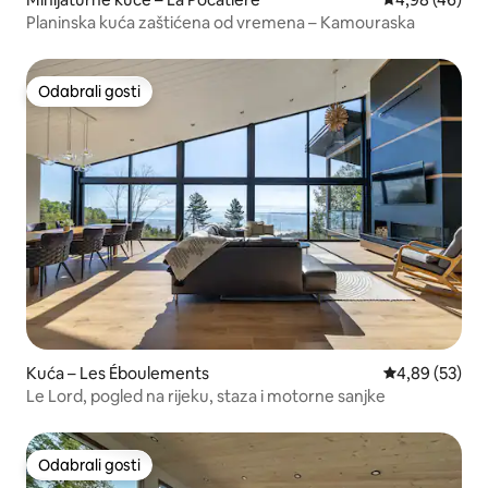
Planinska kuća zaštićena od vremena – Kamouraska
Odabrali gosti
Odabrali gosti
Kuća – Les Éboulements
Prosječna ocje
4,89 (53)
Le Lord, pogled na rijeku, staza i motorne sanjke
Odabrali gosti
Odabrali gosti