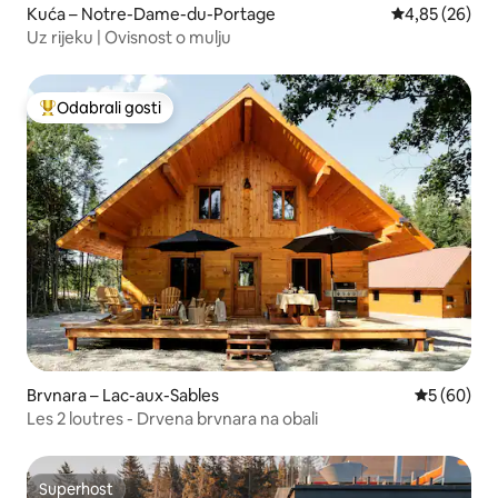
Kuća – Notre-Dame-du-Portage
Prosječna ocje
4,85 (26)
Uz rijeku | Ovisnost o mulju
Odabrali gosti
Među najviše rangiranima s oznakom „Odabrali gosti”
Brvnara – Lac-aux-Sables
Prosječna o
5 (60)
Les 2 loutres - Drvena brvnara na obali
Superhost