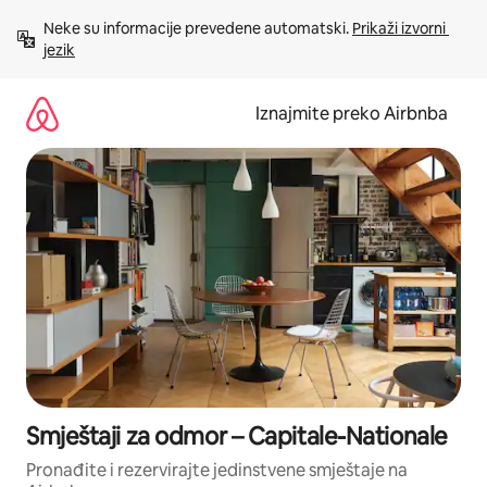
Prijeđi
Neke su informacije prevedene automatski. 
Prikaži izvorni 
na
jezik
sadržaj
Iznajmite preko Airbnba
Smještaji za odmor – Capitale-Nationale
Pronađite i rezervirajte jedinstvene smještaje na