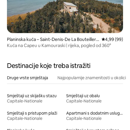
Planinska kuća – Saint-Denis-De La Bouteilleri
Prosječna ocje
4,99 (99)
e
Kuća na Capeu u Kamouraski | rijeka, pogled od 360°
Destinacije koje treba istražiti
Druge vrste smještaja
Najpopularnije znamenitosti u okolici
Smještaji uz skijašku stazu
Smještaji uz obalu
Capitale-Nationale
Capitale-Nationale
Smještaji s pristupom plaži
Apartmani s dodatnim uslugama
Capitale-Nationale
Capitale-Nationale