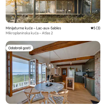
Minijaturne kuće – Lac-aux-Sables
Prosječna
5 (3)
Mikroplaninska kuća – Atlas 2
Odabrali gosti
Odabrali gosti