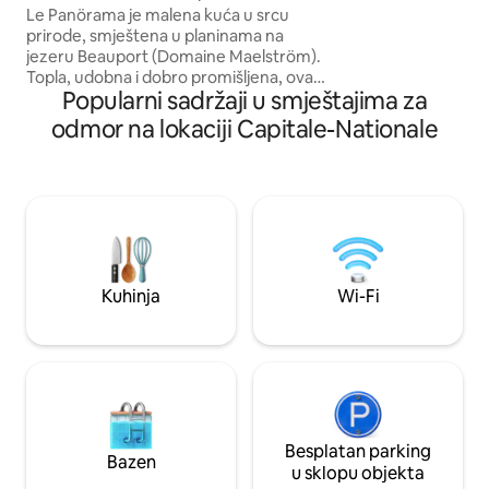
ugrađenom visećo
Municipality
303363)
Le Panörama je malena kuća u srcu
Savršeno za ljubitel
prirode, smještena u planinama na
traže mir. Opustite
jezeru Beauport (Domaine Maelström).
uronite u ljepotu 
Topla, udobna i dobro promišljena, ova
planinsko utočište,
Popularni sadržaji u smještajima za
se seoska kućica također odlikuje
pustolovine i za o
sljedećim značajkama: prekrasni izlazci
odmor na lokaciji Capitale-Nationale
sunca i jednako veličanstven pogled.
Diljem planine nalaze se staze za brdski
biciklizam, fatbiking i hodanje u krpljama
do kojih se može doći izravno iz
planinske kuće, a u blizini se nalazi i
centar na otvorenom Sentiers du
Moulin. Dođite, doživite nešto novo i
pobjegnite od svakodnevice! U ovom
Kuhinja
Wi-Fi
jedinstvenom smještaju okruženi ste
prirodom.
Besplatan parking
Bazen
u sklopu objekta