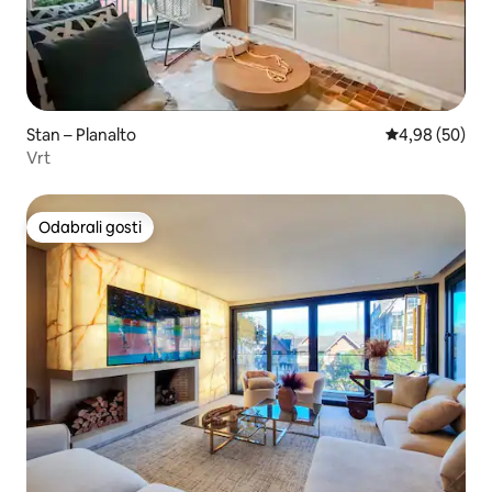
Stan – Planalto
Prosječna ocje
4,98 (50)
Vrt
Odabrali gosti
Odabrali gosti