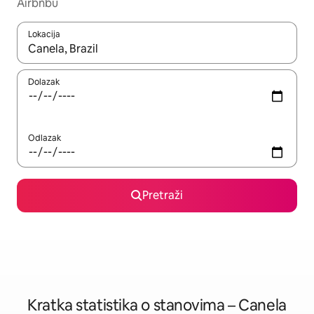
Airbnbu
Lokacija
Kada budu dostupni rezultati, moći ćete ih pregledati koristeći
Dolazak
Odlazak
Pretraži
Kratka statistika o stanovima – Canela