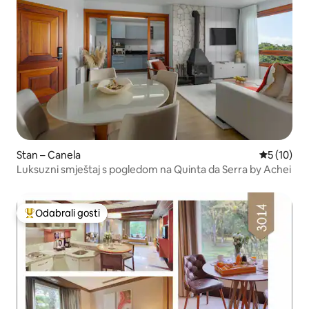
Stan – Canela
Prosječna 
5 (10)
Luksuzni smještaj s pogledom na Quinta da Serra by Achei
Odabrali gosti
Među najviše rangiranima s oznakom „Odabrali gosti”