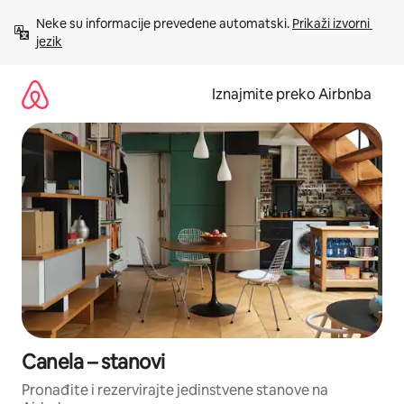
Prijeđi
Neke su informacije prevedene automatski. 
Prikaži izvorni 
na
jezik
sadržaj
Iznajmite preko Airbnba
Canela – stanovi
Pronađite i rezervirajte jedinstvene stanove na