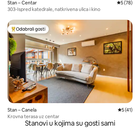
Stan – Centar
Prosječna o
5 (78)
303-Ispred katedrale, natkrivena ulica i kino
Odabrali gosti
Među najviše rangiranima s oznakom „Odabrali gosti”
Stan – Canela
Prosječna 
5 (41)
Krovna terasa uz centar
Stanovi u kojima su gosti sami