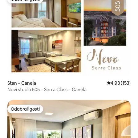
Odabrali gosti
Stan – Canela
Prosječna ocjen
4,93 (153)
Novi studio 505 – Serra Class – Canela
Odabrali gosti
Odabrali gosti