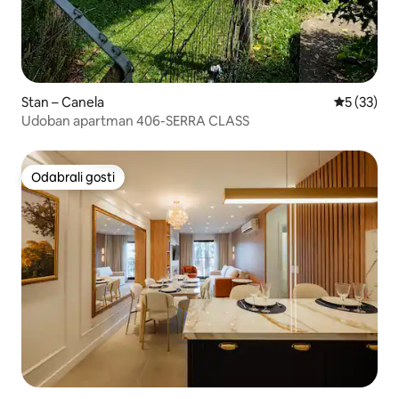
Stan – Canela
Prosječna 
5 (33)
Udoban apartman 406-SERRA CLASS
Odabrali gosti
Odabrali gosti