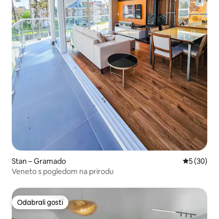
Stan – Gramado
Prosječna o
5 (30)
Veneto s pogledom na prirodu
Odabrali gosti
Odabrali gosti