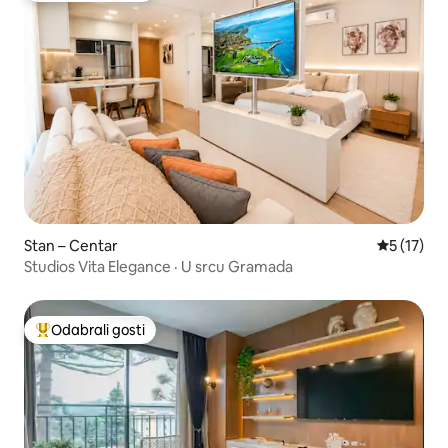
Stan – Centar
Prosječna 
5 (17)
Studios Vita Elegance · U srcu Gramada
Odabrali gosti
Među najviše rangiranima s oznakom „Odabrali gosti”