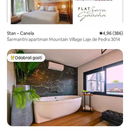
Stan – Canela
Prosječna ocjen
4,96 (386)
Šarmantni apartman Mountain Village Laje de Pedra 3014
Odabrali gosti
Među najviše rangiranima s oznakom „Odabrali gosti”