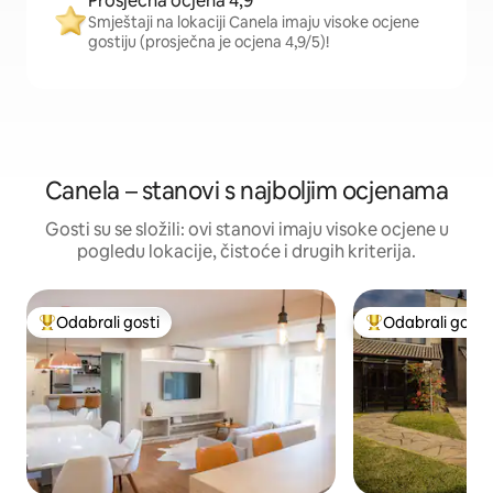
Prosječna ocjena 4,9
Smještaji na lokaciji Canela imaju visoke ocjene
gostiju (prosječna je ocjena 4,9/5)!
Canela – stanovi s najboljim ocjenama
Gosti su se složili: ovi stanovi imaju visoke ocjene u
pogledu lokacije, čistoće i drugih kriterija.
Odabrali gosti
Odabrali gosti
Među najviše rangiranima s oznakom „Odabrali gosti”
Među najviše ran