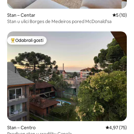
Stan – Centar
Prosječna 
5 (10)
Stan u ulici Borges de Medeiros pored McDonald'sa
Odabrali gosti
Među najviše rangiranima s oznakom „Odabrali gosti”
Stan – Centro
Prosječna ocje
4,97 (75)
Predivan stan u središtu Canela