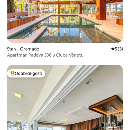
Stan – Gramado
Prosječna
5 (3)
Apartman Padova 306 u Clube Vênetu
Odabrali gosti
Među najviše rangiranima s oznakom „Odabrali gosti”