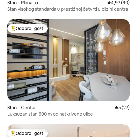
Stan – Planalto
Prosječna ocje
4,97 (90)
Stan visokog standarda u prestižnoj četvrti u blizini centra
Odabrali gosti
Među najviše rangiranima s oznakom „Odabrali gosti”
Stan – Centar
Prosječna 
5 (27)
Luksuzan stan 600 m od natkrivene ulice
Odabrali gosti
Među najviše rangiranima s oznakom „Odabrali gosti”