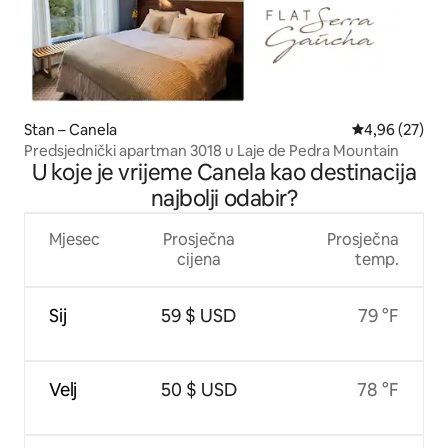
Stan – Canela
Prosječna ocje
4,96 (27)
Predsjednički apartman 3018 u Laje de Pedra Mountain
U koje je vrijeme Canela kao destinacija
najbolji odabir?
Mjesec
Prosječna
Prosječna
cijena
temp.
Sij
59 $ USD
79 °F
Velj
50 $ USD
78 °F