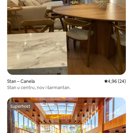
Stan – Canela
Prosječna ocje
4,96 (24)
Stan u centru, nov i šarmantan.
Superhost
Superhost