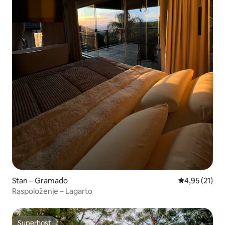
Stan – Gramado
Prosječna ocje
4,95 (21)
Raspoloženje – Lagarto
Superhost