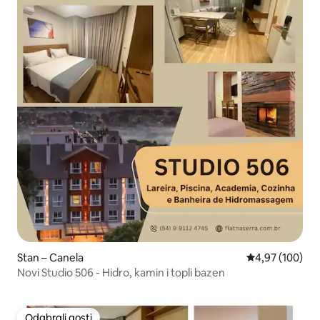
Stan – Canela
Prosječna ocjen
4,97 (100)
Novi Studio 506 - Hidro, kamin i topli bazen
Odabrali gosti