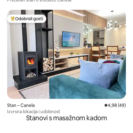
Odabrali gosti
Među najviše rangiranima s oznakom „Odabrali gosti”
Stan – Canela
Prosječna ocje
4,98 (49)
Izvrsna lokacija i udobnost
Stanovi s masažnom kadom