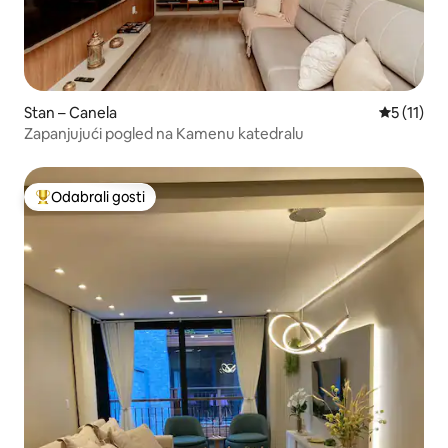
Stan – Canela
Prosječna 
5 (11)
Zapanjujući pogled na Kamenu katedralu
Odabrali gosti
Među najviše rangiranima s oznakom „Odabrali gosti”