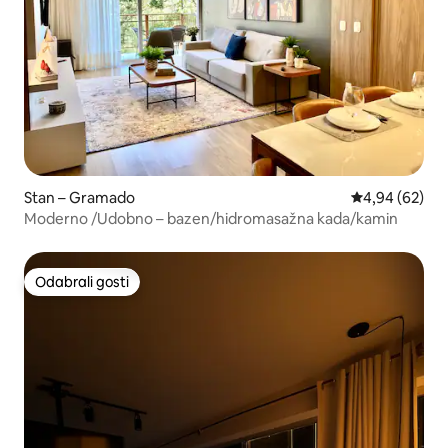
Stan – Gramado
Prosječna ocje
4,94 (62)
Moderno /Udobno – bazen/hidromasažna kada/kamin
Odabrali gosti
Odabrali gosti