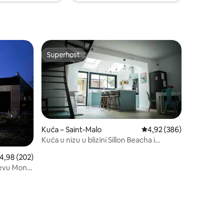
Superhost
Superhost
Kuća – Saint-Malo
Prosječna ocjena: 4,92/
4,92 (386)
Kuća u nizu u blizini Sillon Beacha i
Paraméa
rosječna ocjena: 4,98/5, recenzija: 202
4,98 (202)
jevu Mont