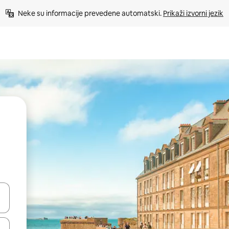
Neke su informacije prevedene automatski. 
Prikaži izvorni jezik
dati koristeći se strelicama prema gore i prema dolje, kao i dodirom i