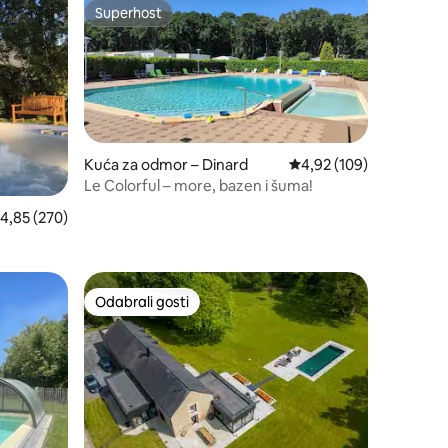
Superhost
Superhost
Kuća za odmor – Dinard
Prosječna ocjena: 4,92/
4,92 (109)
Le Colorful – more, bazen i šuma!
rosječna ocjena: 4,85/5, recenzija: 270
4,85 (270)
Odabrali gosti
Odabrali gosti