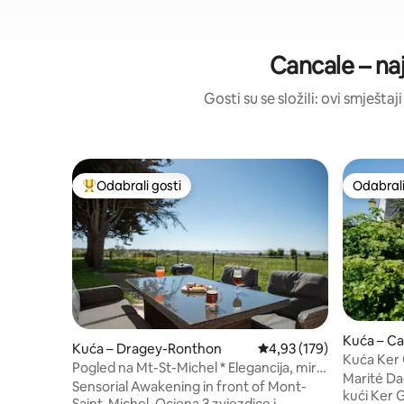
Cancale – naj
Gosti su se složili: ovi smješta
Odabrali gosti
Odabrali
Među najviše rangiranima s oznakom „Odabrali gosti”
Odabrali
Kuća – Ca
Kuća – Dragey-Ronthon
Prosječna ocjena: 4,93/5
4,93 (179)
Kuća Ker 
Pogled na Mt-St-Michel * Elegancija, mir i
Marité Da
stolni nogomet
Sensorial Awakening in front of Mont-
kući Ker 
Saint-Michel. Ocjena 3 zvjezdice i