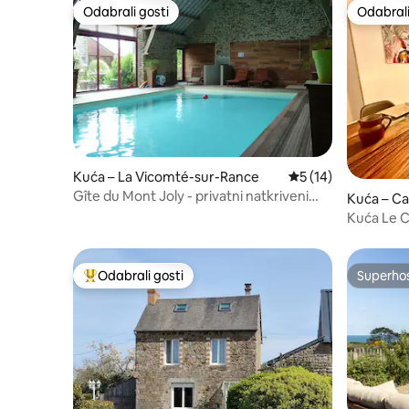
Odabrali gosti
Odabrali
Odabrali gosti
Odabrali
Kuća – La Vicomté-sur-Rance
Prosječna ocjena: 5
5 (14)
Gîte du Mont Joly - privatni natkriveni
Kuća – Ca
bazen
Kuća Le Cè
bazen
Odabrali gosti
Superho
Među najviše rangiranima s oznakom „Odabrali gosti”
Superho