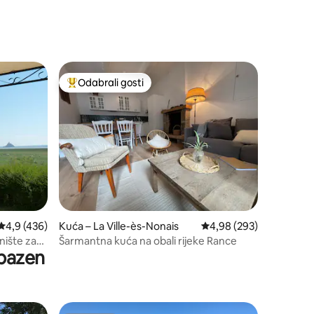
Odabrali gosti
nakom „Odabrali gosti”
Među najviše rangiranima s oznakom „Odabrali gosti”
Prosječna ocjena: 4,9/5, recenzija: 436
4,9 (436)
Kuća – La Ville-ès-Nonais
Prosječna ocjena: 4,98/
4,98 (293)
nište za
Šarmantna kuća na obali rijeke Rance
 bazen