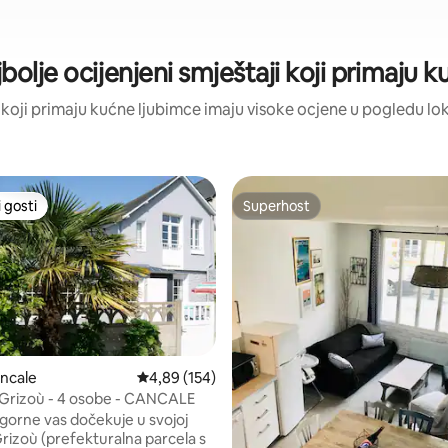
bolje ocijenjeni smještaji koji primaju 
ji koji primaju kućne ljubimce imaju visoke ocjene u pogledu loka
 gosti
Superhost
 gosti
Superhost
ncale
Prosječna ocjena: 4,89/5, recenzija: 154
4,89 (154)
, recenzija: 179
Grizoù - 4 osobe - CANCALE
gorne vas dočekuje u svojoj
Grizoù (prefekturalna parcela s