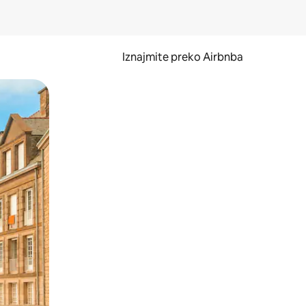
Iznajmite preko Airbnba
li prelaskom prstom po zaslonu.