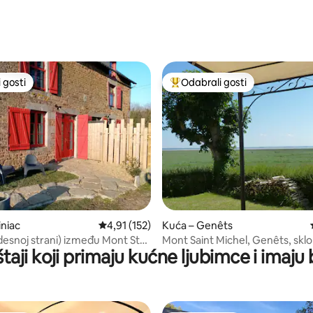
5, recenzija: 113
 gosti
Odabrali gosti
 gosti
Među najviše rangiranima s oz
, recenzija: 100
iniac
Prosječna ocjena: 4,91/5, recenzija: 152
4,91 (152)
Kuća – Genêts
desnoj strani) između Mont St
Mont Saint Michel, Genêts, sklo
taji koji primaju kućne ljubimce i imaju
int Malo
brodove