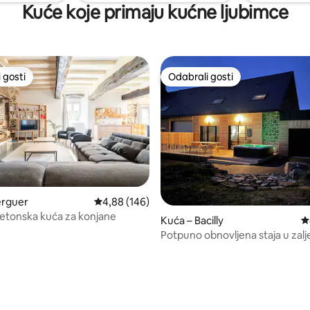
Kuće koje primaju kućne ljubimce
 gosti
Odabrali gosti
 gosti
Odabrali gosti
erguer
Prosječna ocjena: 4,88/5, recenzija: 146
4,88 (146)
retonska kuća za konjane
Kuća – Bacilly
P
Potpuno obnovljena staja u zal
St Michel