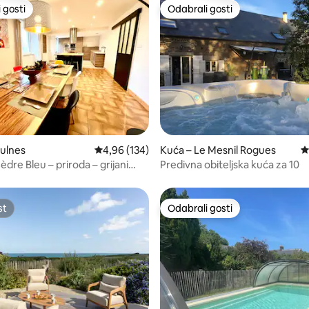
 gosti
Odabrali gosti
 gosti
Odabrali gosti
/5, recenzija: 14
ulnes
Prosječna ocjena: 4,96/5, recenzija: 134
4,96 (134)
Kuća – Le Mesnil Rogues
P
dre Bleu – priroda – grijani
Predivna obiteljska kuća za 10
st
Odabrali gosti
st
Odabrali gosti