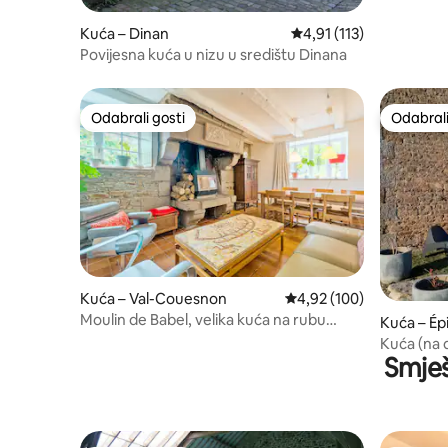
Kuća – Dinan
Prosječna ocjena: 4,91/
4,91 (113)
Povijesna kuća u nizu u središtu Dinana
Odabrali gosti
Odabrali
Odabrali gosti
Odabrali
Kuća – Val-Couesnon
Prosječna ocjena: 4,92/5
4,92 (100)
Moulin de Babel, velika kuća na rubu
Kuća – Ép
šume
Kuća (na 
Smješ
Michel-Sa