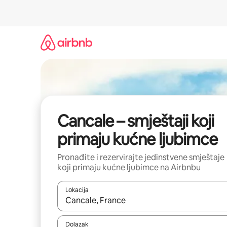
Prijeđi
na
sadržaj
Cancale – smještaji koji
primaju kućne ljubimce
Pronađite i rezervirajte jedinstvene smještaje
koji primaju kućne ljubimce na Airbnbu
Lokacija
Kada budu dostupni rezultati, moći ćete ih pregle
Dolazak