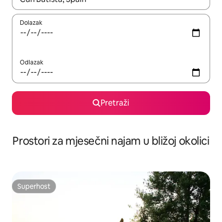
Dolazak
Odlazak
Pretraži
Prostori za mjesečni najam u bližoj okolici
Superhost
Superhost