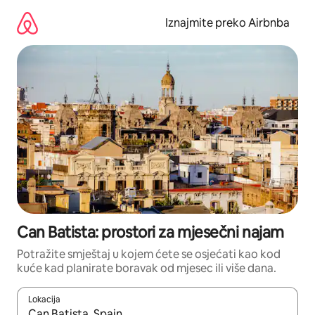
Prijeđi
na
Iznajmite preko Airbnba
sadržaj
Can Batista: prostori za mjesečni najam
Potražite smještaj u kojem ćete se osjećati kao kod
kuće kad planirate boravak od mjesec ili više dana.
Lokacija
Kada budu dostupni rezultati, moći ćete ih pregledati koristeći