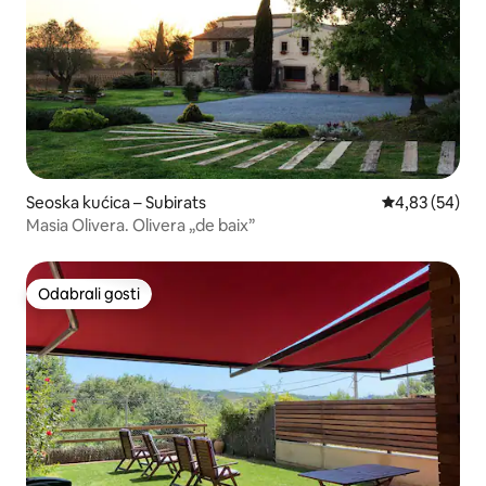
Seoska kućica – Subirats
Prosječna ocje
4,83 (54)
Masia Olivera. Olivera „de baix”
Odabrali gosti
Odabrali gosti