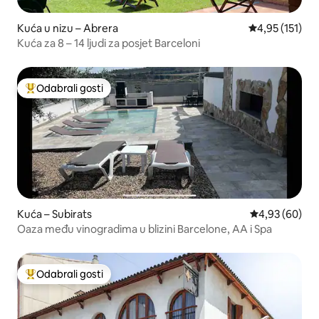
Kuća u nizu – Abrera
Prosječna ocje
4,95 (151)
Kuća za 8 – 14 ljudi za posjet Barceloni
Odabrali gosti
Među najviše rangiranima s oznakom „Odabrali gosti”
Kuća – Subirats
Prosječna ocje
4,93 (60)
Oaza među vinogradima u blizini Barcelone, AA i Spa
Odabrali gosti
Među najviše rangiranima s oznakom „Odabrali gosti”