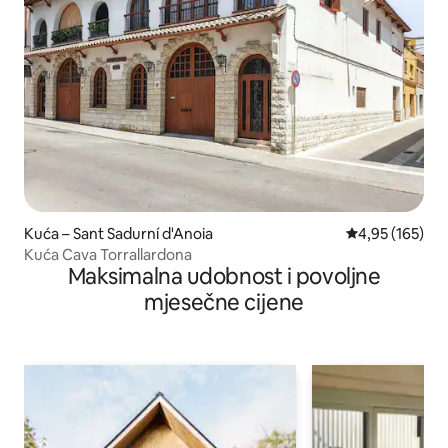
Kuća – Sant Sadurní d'Anoia
Prosječna ocjen
4,95 (165)
Kuća Cava Torrallardona
Maksimalna udobnost i povoljne
mjesečne cijene