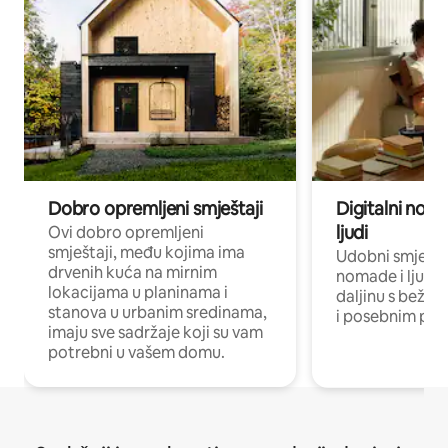
Dobro opremljeni smještaji
Digitalni noma
ljudi
Ovi dobro opremljeni
smještaji, među kojima ima
Udobni smještaj
drvenih kuća na mirnim
nomade i ljude 
lokacijama u planinama i
daljinu s bežič
stanova u urbanim sredinama,
i posebnim pro
imaju sve sadržaje koji su vam
potrebni u vašem domu.