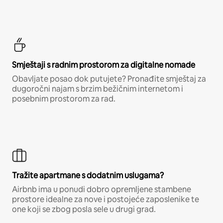
Smještaji s radnim prostorom za digitalne nomade
Obavljate posao dok putujete? Pronađite smještaj za
dugoročni najam s brzim bežičnim internetom i
posebnim prostorom za rad.
Tražite apartmane s dodatnim uslugama?
Airbnb ima u ponudi dobro opremljene stambene
prostore idealne za nove i postojeće zaposlenike te
one koji se zbog posla sele u drugi grad.