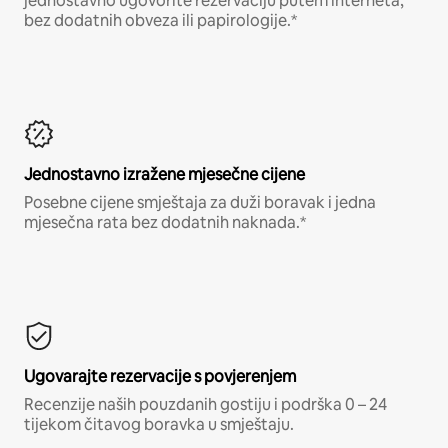
jednostavno ugovorite rezervaciju putem interneta,
bez dodatnih obveza ili papirologije.*
Jednostavno izražene mjesečne cijene
Posebne cijene smještaja za duži boravak i jedna
mjesečna rata bez dodatnih naknada.*
Ugovarajte rezervacije s povjerenjem
Recenzije naših pouzdanih gostiju i podrška 0 – 24
tijekom čitavog boravka u smještaju.