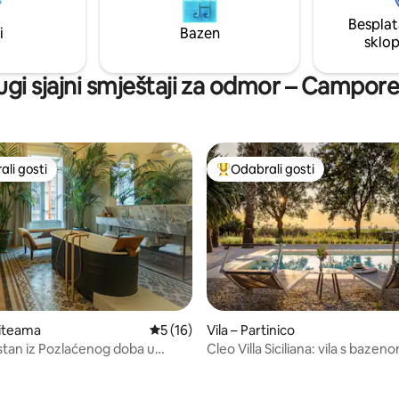
Možete jednostavno raditi na dal
r Tabacchi, Pub, Restorani,
Besplat
mi upotrebljavamo inte
, tržnica, bankomat
i
Bazen
sklo
ugi sjajni smještaji za odmor – Campore
li gosti
Odabrali gosti
više rangiranima s oznakom „Odabrali gosti”
Među najviše rangiranima s oz
liteama
Prosječna ocjena: 5/5, recenzija: 16
5 (16)
Vila – Partinico
stan iz Pozlaćenog doba u
Cleo Villa Siciliana: vila s bazen
 jezgri
pogledom na more