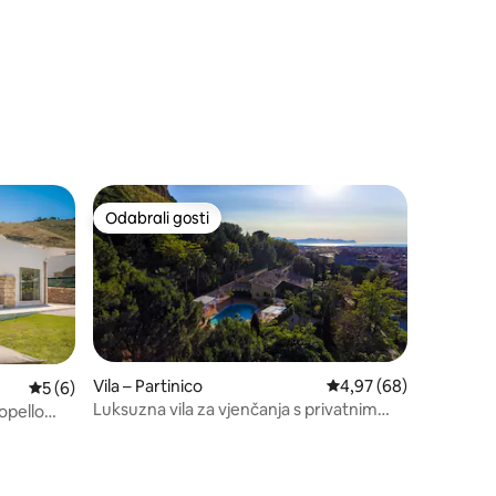
Odabrali gosti
Odabrali gosti
Vila – Partinico
Prosječna ocjena: 4,97
4,97 (68)
Prosječna ocjena: 5/5, recenzija: 6
5 (6)
Luksuzna vila za vjenčanja s privatnim
opello
bazenom i Jacuzzijem