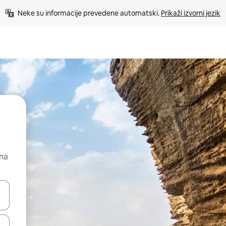
Neke su informacije prevedene automatski. 
Prikaži izvorni jezik
 na
dati koristeći se strelicama prema gore i prema dolje, kao i dodirom i