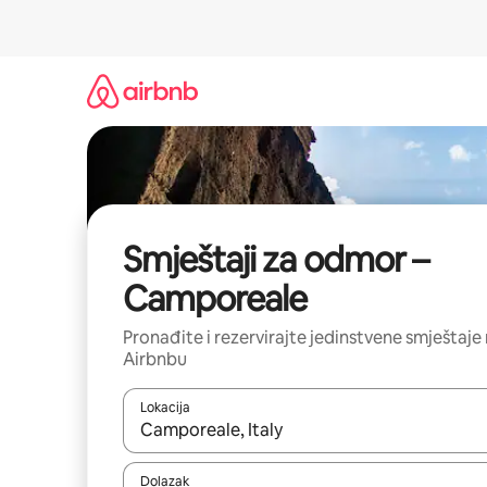
Prijeđi
na
sadržaj
Smještaji za odmor –
Camporeale
Pronađite i rezervirajte jedinstvene smještaje
Airbnbu
Lokacija
Kada budu dostupni rezultati, moći ćete ih pregle
Dolazak