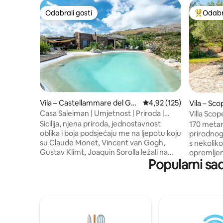
Odabrali gosti
Odabra
Odabrali gosti
Među naj
Vila – Castellammare del Gol
Prosječna ocjena: 4,92/5
4,92 (125)
Vila – Sco
fo
Casa Saleiman | Umjetnost | Priroda |
Villa Scop
Šarm
privatna 
Sicilija, njena priroda, jednostavnost
170 metar
oblika i boja podsjećaju me na ljepotu koju
prirodnog
su Claude Monet, Vincent van Gogh,
s nekoliko
Gustav Klimt, Joaquin Sorolla ležali na
opremljen
Popularni sa
svojim platnima. Casa Saleiman
vanjskim t
utjelovljuje šarm Sicilije, s prekrasnim
udoban ro
pogledom na zaljev Castellammare,
sofama i 
rezervat Zingaro, Scopello 's Tonnara i
ručati, ve
njegove faraglioni, te otok Ustica, na prvi
Do mora d
pogled. Nema boljeg mjesta za izgradnju.
upotrebu 
Kamen, drvo, glačalo, stare rukotvorine i
doći kame