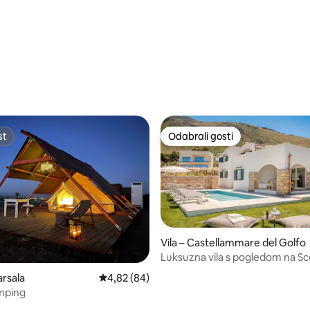
5, recenzija: 31
st
Odabrali gosti
st
Odabrali gosti
Vila – Castellammare del Golfo
Luksuzna vila s pogledom na Sc
5/5, recenzija: 4
Mare
arsala
Prosječna ocjena: 4,82/5, recenzija: 84
4,82 (84)
amping