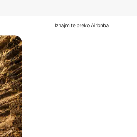
Iznajmite preko Airbnba
li prelaskom prstom po zaslonu.