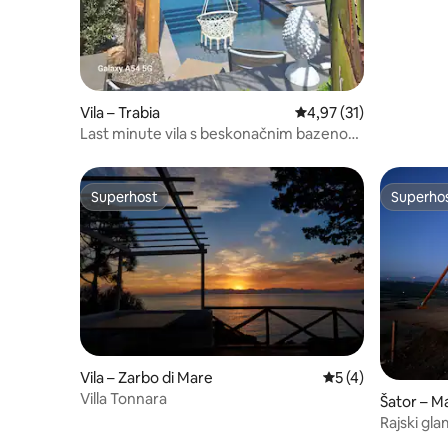
Vila – Trabia
Prosječna ocjena: 4,97/
4,97 (31)
Last minute vila s beskonačnim bazenom
i pogledom na more
Superhost
Superho
Superhost
Superho
Vila – Zarbo di Mare
Prosječna ocjena: 
5 (4)
Villa Tonnara
Šator – M
Rajski gl