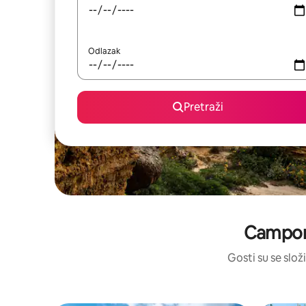
Odlazak
Pretraži
Campore
Gosti su se složi