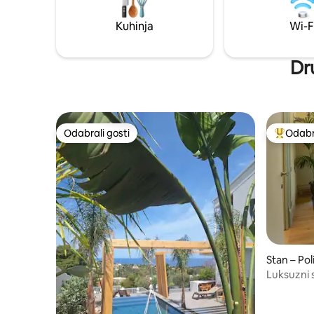
vrijeme, voda, sunce, sol i vjetar odradili
Baglio, Ba
su glavni posao. Upoznao sam ih samo.
pizzerije
Kuhinja
Wi-F
Dr
Odabrali gosti
Odabra
Odabrali gosti
Među naj
Stan – Po
Luksuzni 
povijesnoj