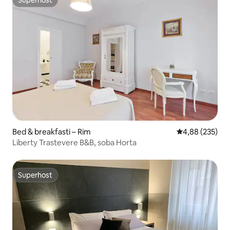
Superhost
Bed & breakfasti – Rim
Prosječna ocjen
4,88 (235)
Liberty Trastevere B&B, soba Horta
Superhost
Superhost