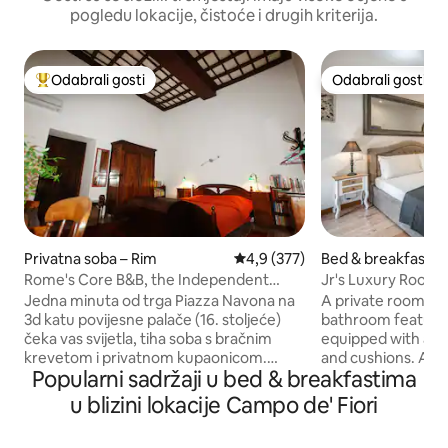
pogledu lokacije, čistoće i drugih kriterija.
Odabrali gosti
Odabrali gosti
Među najviše rangiranima s oznakom „Odabrali gosti”
Odabrali gosti
Privatna soba – Rim
Prosječna ocjena: 4,9/5, recenzi
4,9 (377)
Bed & breakfasti –
Rome's Core B&B, the Independent
Jr's Luxury Rooms 
Room "in Centro"
102
Jedna minuta od trga Piazza Navona na
A private room wit
3d katu povijesne palače (16. stoljeće)
bathroom feature
čeka vas svijetla, tiha soba s bračnim
equipped with a 
krevetom i privatnom kupaonicom.
and cushions. Air 
Popularni sadržaji u bed & breakfastima
Gosti imaju potpunu privatnost. Nema
fresh air in the 
dizala, televizora ni kuhinje. Napomena o
the winter. The r
u blizini lokacije Campo de' Fiori
razlozima koronavirusa (Covid-19): naš
TV, enabling guests
Bed&Breakfast ima iste karakteristike
their native lang