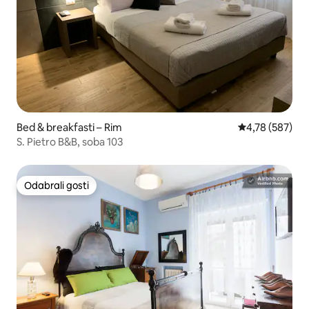
Bed & breakfasti – Rim
Prosječna ocjen
4,78 (587)
S. Pietro B&B, soba 103
Odabrali gosti
Odabrali gosti