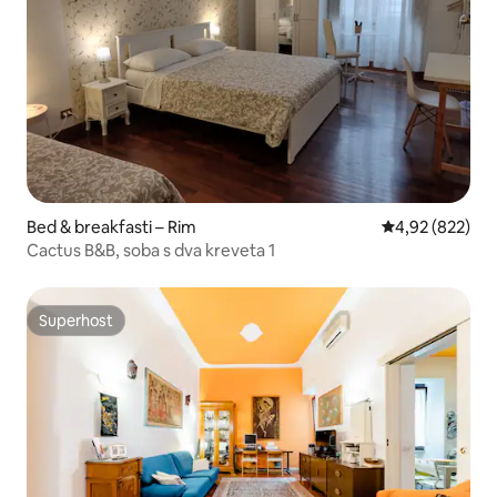
Bed & breakfasti – Rim
Prosječna ocjen
4,92 (822)
Cactus B&B, soba s dva kreveta 1
Superhost
Superhost