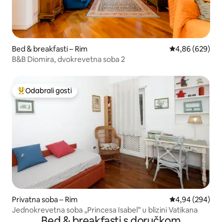
Bed & breakfasti – Rim
Prosječna ocjen
4,86 (629)
B&B Diomira, dvokrevetna soba 2
Odabrali gosti
Među najviše rangiranima s oznakom „Odabrali gosti”
Privatna soba – Rim
Prosječna ocjen
4,94 (294)
Jednokrevetna soba „Princesa Isabel” u blizini Vatikana
Bed & breakfasti s doručkom