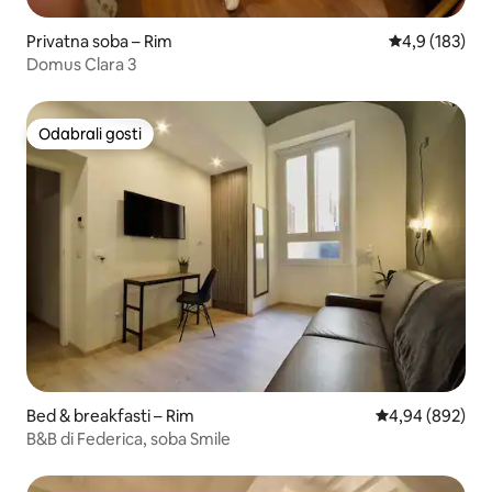
Privatna soba – Rim
Prosječna ocje
4,9 (183)
Domus Clara 3
Odabrali gosti
Odabrali gosti
Bed & breakfasti – Rim
Prosječna ocjen
4,94 (892)
B&B di Federica, soba Smile