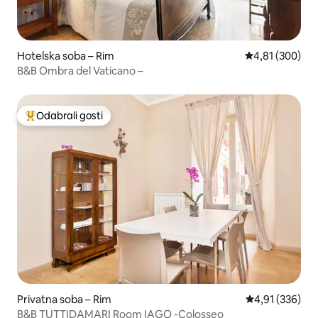
Hotelska soba – Rim
Prosječna ocjen
4,81 (300)
B&B Ombra del Vaticano –
Odabrali gosti
Među najviše rangiranima s oznakom „Odabrali gosti”
Privatna soba – Rim
Prosječna ocjen
4,91 (336)
B&B TUTTIDAMARI Room IAGO -Colosseo