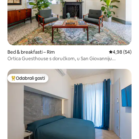
Bed & breakfasti – Rim
Prosječna ocje
4,98 (54)
Ortica Guesthouse s doručkom, u San Giovanniju...
Odabrali gosti
Među najviše rangiranima s oznakom „Odabrali gosti”