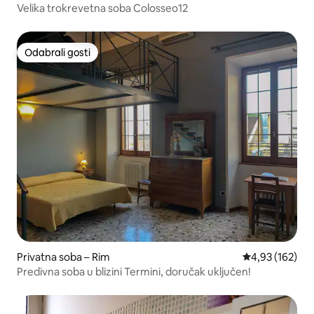
Velika trokrevetna soba Colosseo12
Odabrali gosti
Odabrali gosti
Privatna soba – Rim
Prosječna ocjen
4,93 (162)
Predivna soba u blizini Termini, doručak uključen!