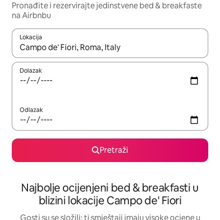
Pronađite i rezervirajte jedinstvene bed & breakfaste
na Airbnbu
Lokacija
Kada budu dostupni rezultati, moći ćete ih pregledati koristeći
Dolazak
Odlazak
Pretraži
Najbolje ocijenjeni bed & breakfasti u
blizini lokacije Campo de' Fiori
Gosti su se složili: ti smještaji imaju visoke ocjene u