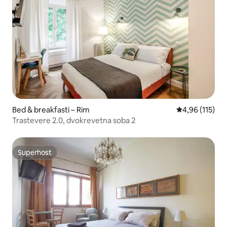
Bed & breakfasti – Rim
Prosječna ocjen
4,96 (115)
Trastevere 2.0, dvokrevetna soba 2
Superhost
Superhost