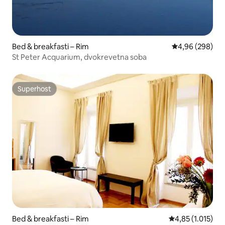
Bed & breakfasti – Rim
Prosječna ocjen
4,96 (298)
St Peter Acquarium, dvokrevetna soba
Superhost
Superhost
Bed & breakfasti – Rim
Prosječna ocjena
4,85 (1.015)