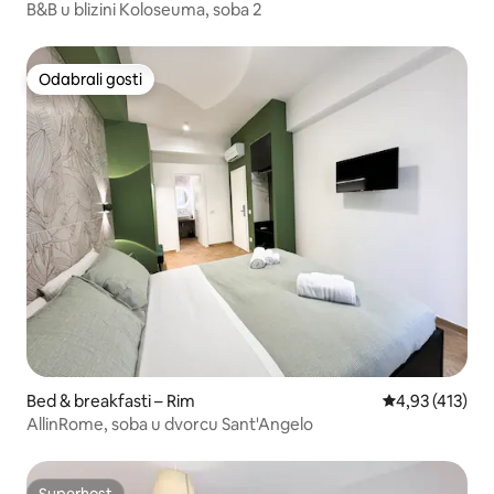
B&B u blizini Koloseuma, soba 2
Odabrali gosti
Odabrali gosti
Bed & breakfasti – Rim
Prosječna ocjen
4,93 (413)
AllinRome, soba u dvorcu Sant'Angelo
Superhost