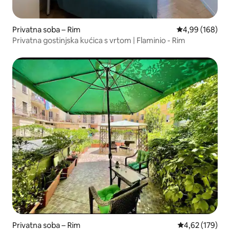
Privatna soba – Rim
Prosječna ocjen
4,99 (168)
Privatna gostinjska kućica s vrtom | Flaminio - Rim
Privatna soba – Rim
Prosječna ocjen
4,62 (179)