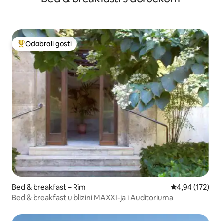
Odabrali gosti
Među najviše rangiranima s oznakom „Odabrali gosti”
Bed & breakfast – Rim
Prosječna ocjen
4,94 (172)
Bed & breakfast u blizini MAXXI-ja i Auditoriuma