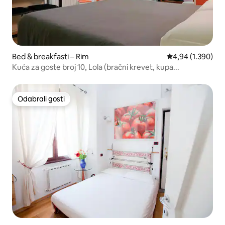
Bed & breakfasti – Rim
Prosječna ocjena:
4,94 (1.390)
Kuća za goste broj 10, Lola (bračni krevet, kupa...
Odabrali gosti
Odabrali gosti