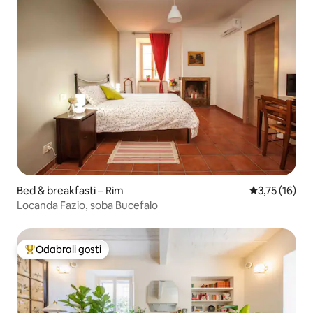
Bed & breakfasti – Rim
Prosječna ocj
3,75 (16)
Locanda Fazio, soba Bucefalo
Odabrali gosti
Među najviše rangiranima s oznakom „Odabrali gosti”