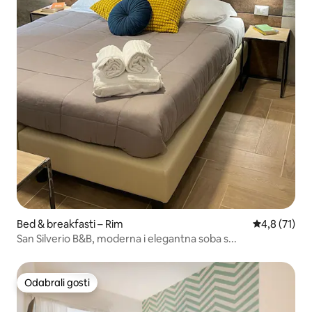
Bed & breakfasti – Rim
Prosječna oc
4,8 (71)
San Silverio B&B, moderna i elegantna soba s...
Odabrali gosti
Odabrali gosti