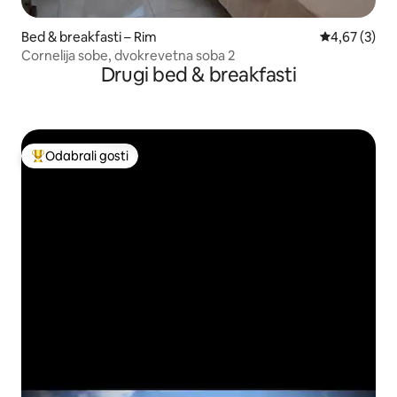
Bed & breakfasti – Rim
Prosječna ocj
4,67 (3)
Cornelija sobe, dvokrevetna soba 2
Drugi bed & breakfasti
Odabrali gosti
Među najviše rangiranima s oznakom „Odabrali gosti”