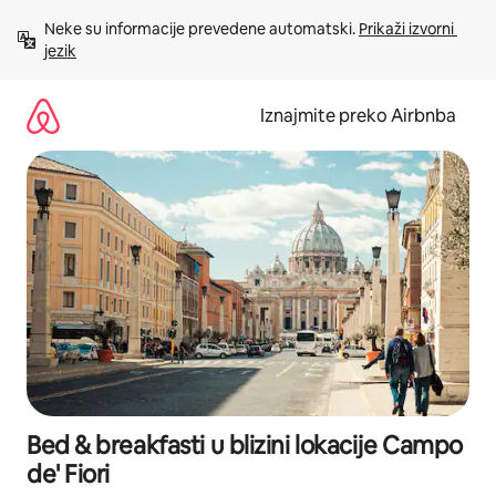
Prijeđi
Neke su informacije prevedene automatski. 
Prikaži izvorni 
na
jezik
sadržaj
Iznajmite preko Airbnba
Bed & breakfasti u blizini lokacije Campo
de' Fiori