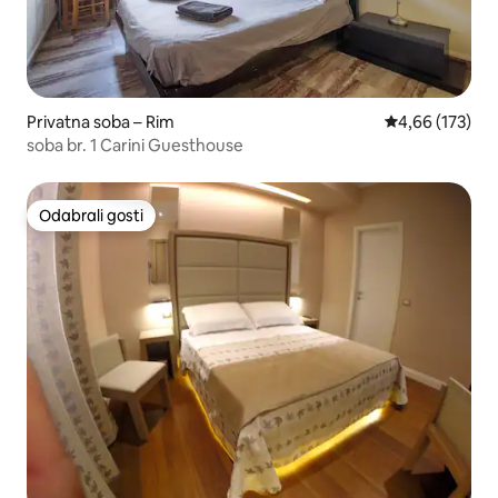
Privatna soba – Rim
Prosječna ocjen
4,66 (173)
soba br. 1 Carini Guesthouse
Odabrali gosti
Odabrali gosti