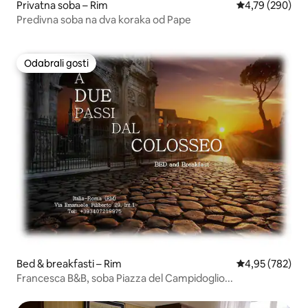
Privatna soba – Rim
Prosječna ocjen
4,79 (290)
Predivna soba na dva koraka od Pape
Odabrali gosti
Odabrali gosti
Bed & breakfasti – Rim
Prosječna ocjen
4,95 (782)
Francesca B&B, soba Piazza del Campidoglio...