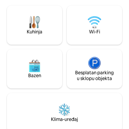
hotelskog smještaja. Dijelite samo malu
offers a spacious 
ulaznu sobu s vlasnicima stanova i stoga
necessary ameniti
ste potpuno neovisni od ostatka stana!
Kuhinja
Wi-Fi
Besplatan parking
Bazen
u sklopu objekta
Klima-uređaj