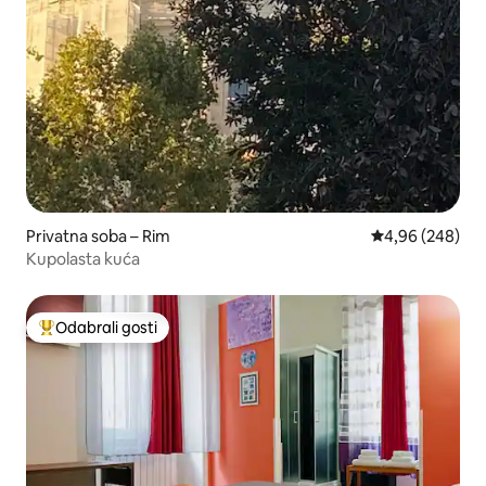
Privatna soba – Rim
Prosječna ocjen
4,96 (248)
Kupolasta kuća
Odabrali gosti
Među najviše rangiranima s oznakom „Odabrali gosti”