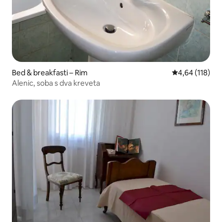
Bed & breakfasti – Rim
Prosječna ocjen
4,64 (118)
Alenic, soba s dva kreveta