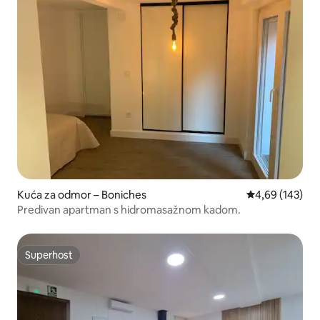
Kuća za odmor – Boniches
Prosječna ocjen
4,69 (143)
Predivan apartman s hidromasažnom kadom.
Superhost
Superhost