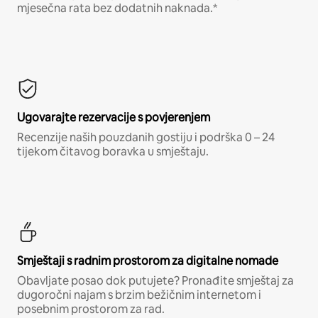
mjesečna rata bez dodatnih naknada.*
Ugovarajte rezervacije s povjerenjem
Recenzije naših pouzdanih gostiju i podrška 0 – 24
tijekom čitavog boravka u smještaju.
Smještaji s radnim prostorom za digitalne nomade
Obavljate posao dok putujete? Pronađite smještaj za
dugoročni najam s brzim bežičnim internetom i
posebnim prostorom za rad.