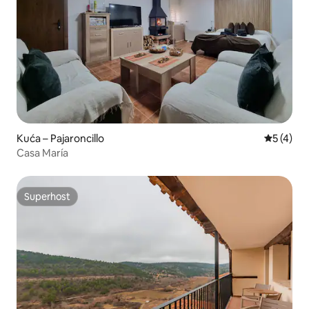
Kuća – Pajaroncillo
Prosječna
5 (4)
Casa María
Superhost
Superhost