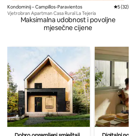
Kondominij – Campillos-Paravientos
Prosječna 
5 (32)
Vjetrobran Apartman Casa Rural La Tejería
Maksimalna udobnost i povoljne
mjesečne cijene
Dobro opremljeni smještaji
Digitalni noma