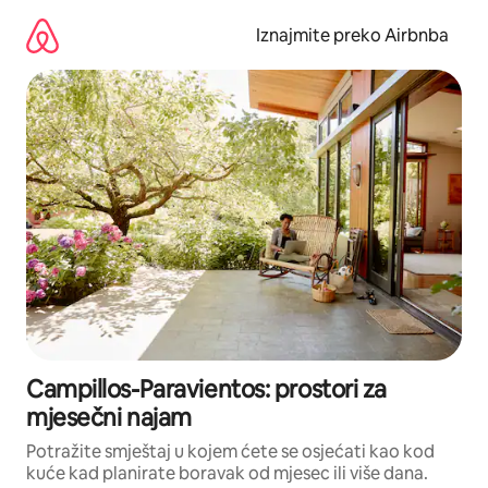
Prijeđi
na
Iznajmite preko Airbnba
sadržaj
Campillos-Paravientos: prostori za
mjesečni najam
Potražite smještaj u kojem ćete se osjećati kao kod
kuće kad planirate boravak od mjesec ili više dana.