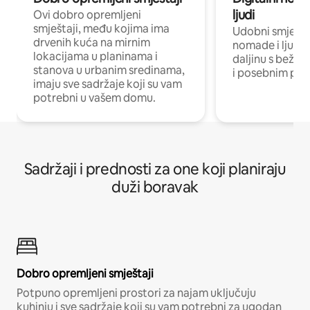
ljudi
Ovi dobro opremljeni
smještaji, među kojima ima
Udobni smještaj
drvenih kuća na mirnim
nomade i ljude 
lokacijama u planinama i
daljinu s bežič
stanova u urbanim sredinama,
i posebnim pro
imaju sve sadržaje koji su vam
potrebni u vašem domu.
Sadržaji i prednosti za one koji planiraju
duži boravak
Dobro opremljeni smještaji
Potpuno opremljeni prostori za najam uključuju
kuhinju i sve sadržaje koji su vam potrebni za ugodan