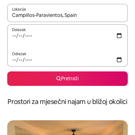
Lokacija
Kada budu dostupni rezultati, moći ćete ih pregledati koristeći
Dolazak
Odlazak
Pretraži
Prostori za mjesečni najam u bližoj okolici