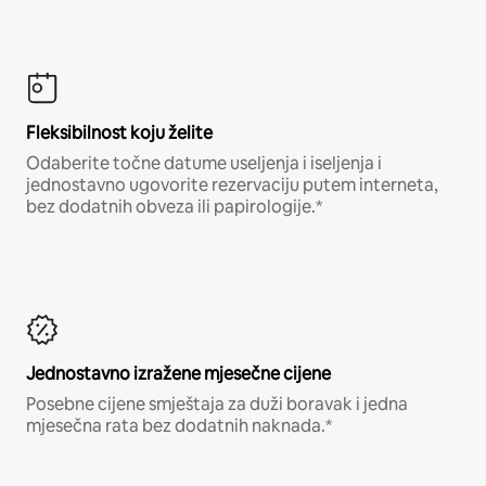
Fleksibilnost koju želite
Odaberite točne datume useljenja i iseljenja i
jednostavno ugovorite rezervaciju putem interneta,
bez dodatnih obveza ili papirologije.*
Jednostavno izražene mjesečne cijene
Posebne cijene smještaja za duži boravak i jedna
mjesečna rata bez dodatnih naknada.*