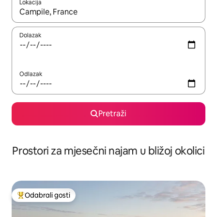
Lokacija
Kada budu dostupni rezultati, moći ćete ih pregledati koristeći
Dolazak
Odlazak
Pretraži
Prostori za mjesečni najam u bližoj okolici
Odabrali gosti
Među najviše rangiranima s oznakom „Odabrali gosti”