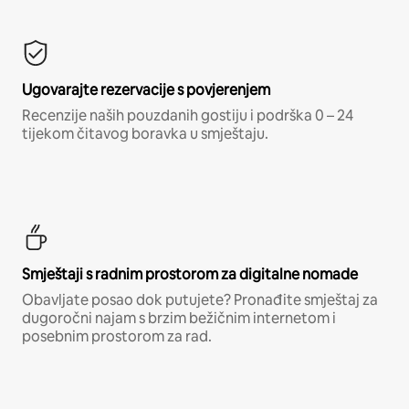
Ugovarajte rezervacije s povjerenjem
Recenzije naših pouzdanih gostiju i podrška 0 – 24
tijekom čitavog boravka u smještaju.
Smještaji s radnim prostorom za digitalne nomade
Obavljate posao dok putujete? Pronađite smještaj za
dugoročni najam s brzim bežičnim internetom i
posebnim prostorom za rad.