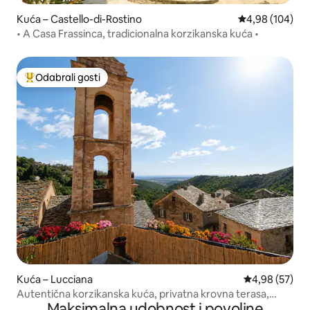
Kuća – Castello-di-Rostino
Prosječna ocjen
4,98 (104)
• A Casa Frassinca, tradicionalna korzikanska kuća •
Odabrali gosti
Među najviše rangiranima s oznakom „Odabrali gosti”
Kuća – Lucciana
Prosječna ocje
4,98 (57)
Autentična korzikanska kuća, privatna krovna terasa,
Maksimalna udobnost i povoljne
pogled na more