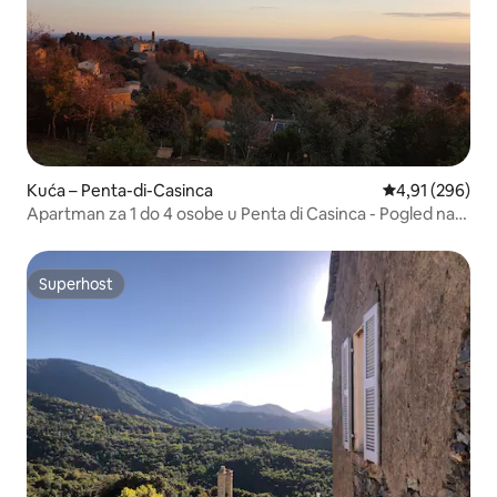
Kuća – Penta-di-Casinca
Prosječna ocjen
4,91 (296)
Apartman za 1 do 4 osobe u Penta di Casinca - Pogled na
more
Superhost
Superhost