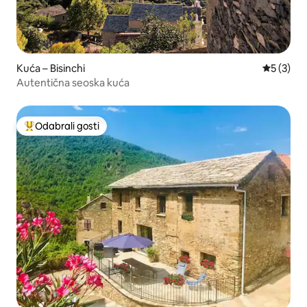
Kuća – Bisinchi
Prosječna
5 (3)
Autentična seoska kuća
Odabrali gosti
Među najviše rangiranima s oznakom „Odabrali gosti”