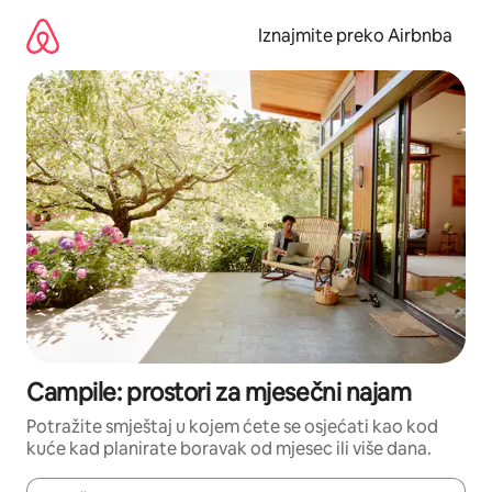
Prijeđi
na
Iznajmite preko Airbnba
sadržaj
Campile: prostori za mjesečni najam
Potražite smještaj u kojem ćete se osjećati kao kod
kuće kad planirate boravak od mjesec ili više dana.