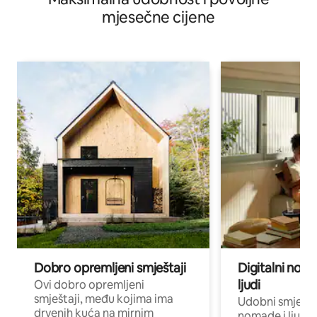
mjesečne cijene
Dobro opremljeni smještaji
Digitalni noma
ljudi
Ovi dobro opremljeni
smještaji, među kojima ima
Udobni smještaj
drvenih kuća na mirnim
nomade i ljude 