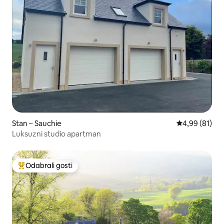
Stan – Sauchie
Prosječna ocje
4,99 (81)
Luksuzni studio apartman
Odabrali gosti
Među najviše rangiranima s oznakom „Odabrali gosti”