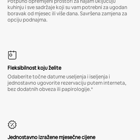
Potpuno opremljeni prostori za najam uključuju
kuhinju i sve sadržaje koji su vam potrebni za ugodan
boravak od mjesec ili više dana. Savršena zamjena za
opciju podnajma.
Fleksibilnost koju želite
Odaberite točne datume useljenja i iseljenja i
jednostavno ugovorite rezervaciju putem interneta,
bez dodatnih obveza ili papirologije.*
Jednostavno izražene mjesečne cijene