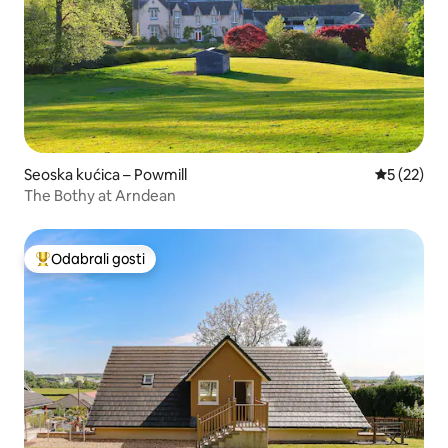
Seoska kućica – Powmill
Prosječna 
5 (22)
The Bothy at Arndean
Odabrali gosti
Među najviše rangiranima s oznakom „Odabrali gosti”