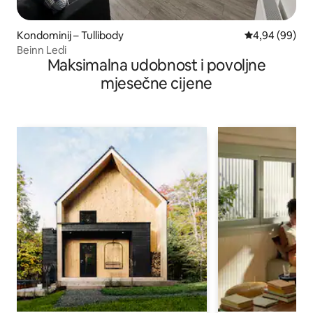
Kondominij – Tullibody
Prosječna ocje
4,94 (99)
Beinn Ledi
Maksimalna udobnost i povoljne
mjesečne cijene