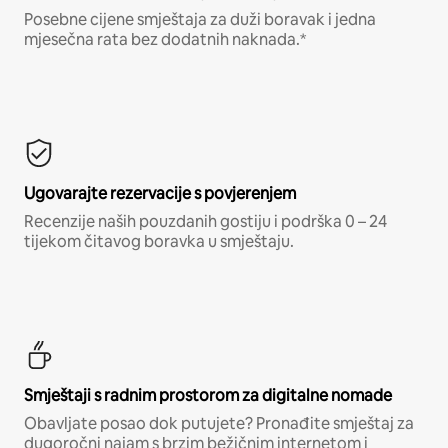
Posebne cijene smještaja za duži boravak i jedna
mjesečna rata bez dodatnih naknada.*
Ugovarajte rezervacije s povjerenjem
Recenzije naših pouzdanih gostiju i podrška 0 – 24
tijekom čitavog boravka u smještaju.
Smještaji s radnim prostorom za digitalne nomade
Obavljate posao dok putujete? Pronađite smještaj za
dugoročni najam s brzim bežičnim internetom i