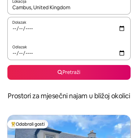
Lokacija
Kada budu dostupni rezultati, moći ćete ih pregledati koristeći
Dolazak
Odlazak
Pretraži
Prostori za mjesečni najam u bližoj okolici
Odabrali gosti
Među najviše rangiranima s oznakom „Odabrali gosti”