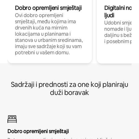
Dobro opremljeni smještaji
Digitalni noma
ljudi
Ovi dobro opremljeni
smještaji, među kojima ima
Udobni smještaj
drvenih kuća na mirnim
nomade i ljude 
lokacijama u planinama i
daljinu s bežič
stanova u urbanim sredinama,
i posebnim pro
imaju sve sadržaje koji su vam
potrebni u vašem domu.
Sadržaji i prednosti za one koji planiraju
duži boravak
Dobro opremljeni smještaji