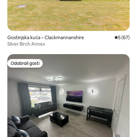
Gostinjska kuća – Clackmannanshire
Prosječna o
5 (67)
Silver Birch Annex
Odabrali gosti
Odabrali gosti