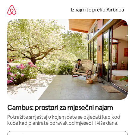
Prijeđi
na
Iznajmite preko Airbnba
sadržaj
Cambus: prostori za mjesečni najam
Potražite smještaj u kojem ćete se osjećati kao kod
kuće kad planirate boravak od mjesec ili više dana.