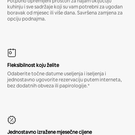
Potpuno opremljeni prostori za najam uključuju
kuhinju i sve sadržaje koji su vam potrebni za ugodan
boravak od mjesec ili više dana. Savršena zamjena za
opciju podnajma.
Fleksibilnost koju želite
Odaberite točne datume useljenja i iseljenja i
jednostavno ugovorite rezervaciju putem interneta,
bez dodatnih obveza ili papirologije.*
Jednostavno izražene mjesečne cijene