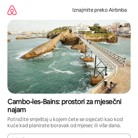
Prijeđi
na
Iznajmite preko Airbnba
sadržaj
Cambo-les-Bains: prostori za mjesečni
najam
Potražite smještaj u kojem ćete se osjećati kao kod
kuće kad planirate boravak od mjesec ili više dana.