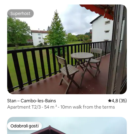
Superhost
Superhost
Stan – Cambo-les-Bains
Prosječna ocj
4,8 (35)
Apartment T2/3 - 54 m ² - 10mn walk from the terms
Odabrali gosti
Odabrali gosti