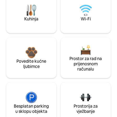
Kuhinja
Wi-Fi
Prostor za rad na
Povedite kućne
prijenosnom
ljubimce
računalu
Besplatan parking
Prostorija za
u sklopu objekta
vježbanje