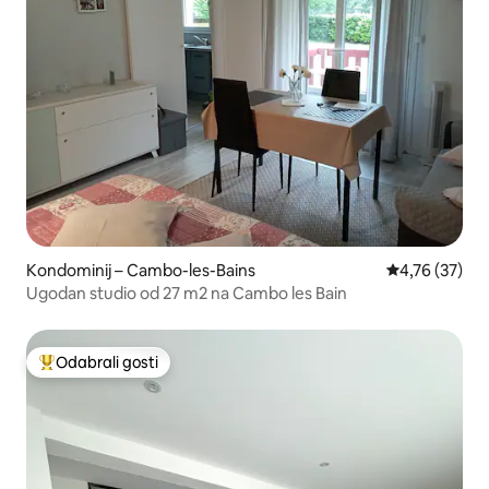
Kondominij – Cambo-les-Bains
Prosječna ocje
4,76 (37)
Ugodan studio od 27 m2 na Cambo les Bain
Odabrali gosti
Među najviše rangiranima s oznakom „Odabrali gosti”