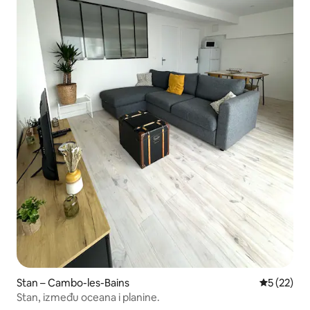
Stan – Cambo-les-Bains
Prosječna 
5 (22)
Stan, između oceana i planine.