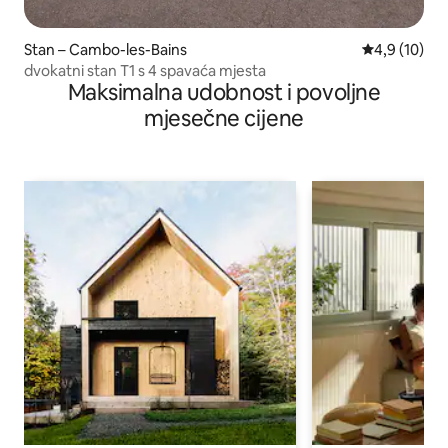
Stan – Cambo-les-Bains
Prosječna ocj
4,9 (10)
dvokatni stan T1 s 4 spavaća mjesta
Maksimalna udobnost i povoljne
mjesečne cijene