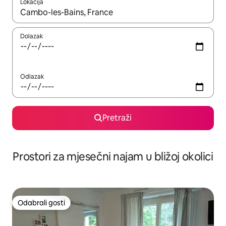
Lokacija
Kada budu dostupni rezultati, moći ćete ih pregledati koristeći
Dolazak
Odlazak
Pretraži
Prostori za mjesečni najam u bližoj okolici
Odabrali gosti
Odabrali gosti