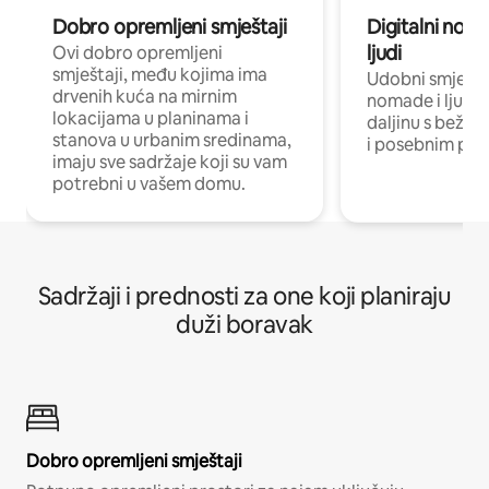
Dobro opremljeni smještaji
Digitalni noma
ljudi
Ovi dobro opremljeni
smještaji, među kojima ima
Udobni smještaj
drvenih kuća na mirnim
nomade i ljude 
lokacijama u planinama i
daljinu s bežič
stanova u urbanim sredinama,
i posebnim pro
imaju sve sadržaje koji su vam
potrebni u vašem domu.
Sadržaji i prednosti za one koji planiraju
duži boravak
Dobro opremljeni smještaji