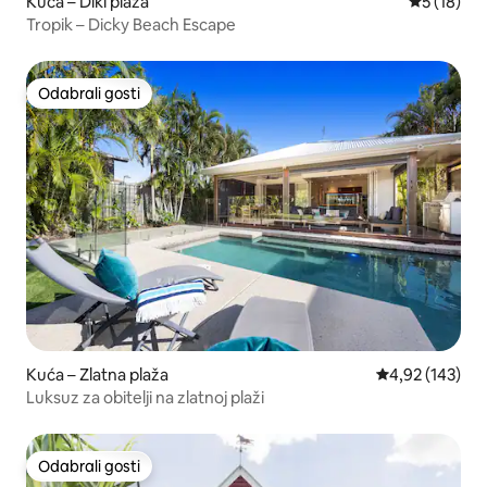
Kuća – Diki plaža
Prosječna 
5 (18)
Tropik – Dicky Beach Escape
Odabrali gosti
Odabrali gosti
Kuća – Zlatna plaža
Prosječna ocjen
4,92 (143)
Luksuz za obitelji na zlatnoj plaži
Odabrali gosti
Odabrali gosti