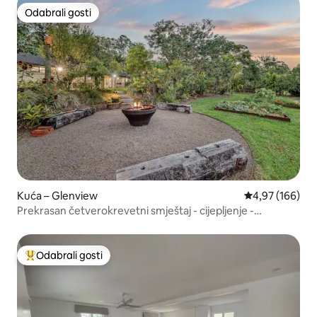
Odabrali gosti
Odabrali gosti
Kuća – Glenview
Prosječna ocjen
4,97 (166)
Prekrasan četverokrevetni smještaj - cijepljenje -
pas/kućni ljubimci dobrodošli
Odabrali gosti
Među najviše rangiranima s oznakom „Odabrali gosti”