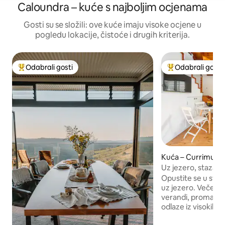
Caloundra – kuće s najboljim ocjenama
Gosti su se složili: ove kuće imaju visoke ocjene u
pogledu lokacije, čistoće i drugih kriterija.
Odabrali gosti
Odabrali gosti
Među najviše rangiranima s oznakom „Odabrali gosti”
Među najviše ran
Kuća – Currimund
Uz jezero, staza do 
Opustite se u svom
uz jezero. Večerajte
verandi, promatraj
odlaze iz visokih v
kroz mirnu ulicu ka