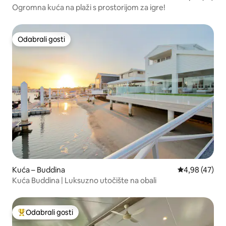
Ogromna kuća na plaži s prostorijom za igre!
Odabrali gosti
Odabrali gosti
Kuća – Buddina
Prosječna ocje
4,98 (47)
Kuća Buddina | Luksuzno utočište na obali
Odabrali gosti
Među najviše rangiranima s oznakom „Odabrali gosti”