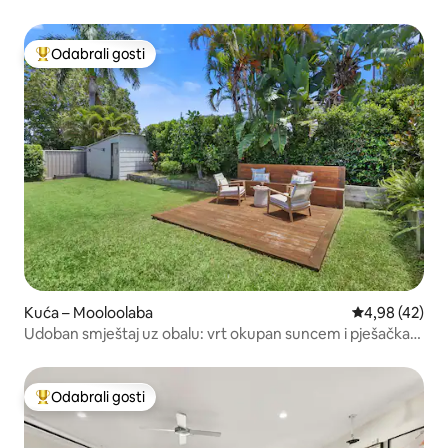
staklenika
Odabrali gosti
Među najviše rangiranima s oznakom „Odabrali gosti”
Kuća – Mooloolaba
Prosječna ocje
4,98 (42)
Udoban smještaj uz obalu: vrt okupan suncem i pješačka
udaljenost od plaže
Odabrali gosti
Među najviše rangiranima s oznakom „Odabrali gosti”