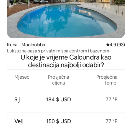
Kuća – Mooloolaba
Prosječna ocj
4,9 (93)
Luksuzna oaza s privatnim spa centrom i bazenom
U koje je vrijeme Caloundra kao
destinacija najbolji odabir?
Mjesec
Prosječna
Prosječna
cijena
temp.
Sij
184 $ USD
77 °F
Velj
150 $ USD
77 °F