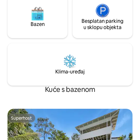
Besplatan parking
Bazen
u sklopu objekta
Klima-uređaj
Kuće s bazenom
Superhost
Superhost