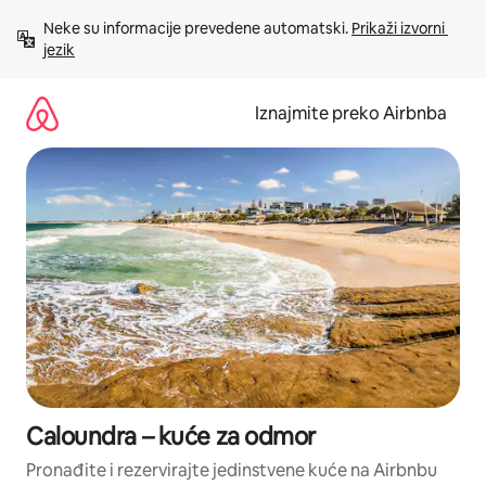
Prijeđi
Neke su informacije prevedene automatski. 
Prikaži izvorni 
na
jezik
sadržaj
Iznajmite preko Airbnba
Caloundra – kuće za odmor
Pronađite i rezervirajte jedinstvene kuće na Airbnbu