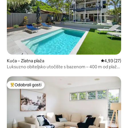
Kuća – Zlatna plaža
Prosječna ocje
4,93 (27)
Luksuzno obiteljsko utočište s bazenom – 400 m od plaže
Golden Beach
Odabrali gosti
Među najviše rangiranima s oznakom „Odabrali gosti”