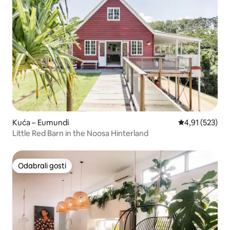
Kuća – Eumundi
Prosječna ocjen
4,91 (523)
Little Red Barn in the Noosa Hinterland
Odabrali gosti
Odabrali gosti