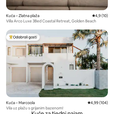
Kuća – Zlatna plaža
Prosječna ocj
4,9 (10)
Villa Arco Luxe 3Bed Coastal Retreat, Golden Beach
Odabrali gosti
Među najviše rangiranima s oznakom „Odabrali gosti”
Kuća – Marcoola
Prosječna ocjen
4,99 (104)
Vila uz plažu s grijanim bazenom!
Kuće za tjedni najam