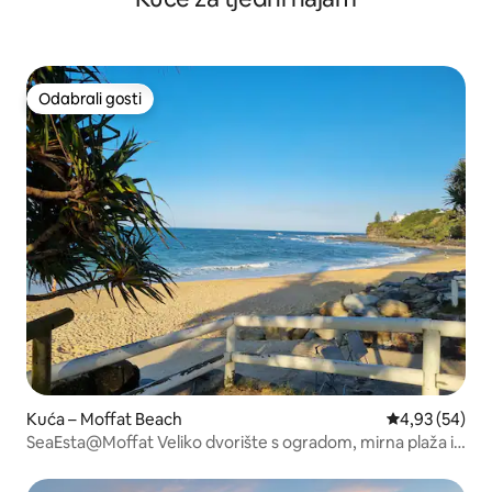
Odabrali gosti
Odabrali gosti
Kuća – Moffat Beach
Prosječna ocje
4,93 (54)
SeaEsta@Moffat Veliko dvorište s ogradom, mirna plaža i
park.