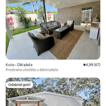
Kuća – Diki plaža
Prosječna ocje
4,99 (67)
Prostrano utočište u blizini plaže
Odabrali gosti
Odabrali gosti