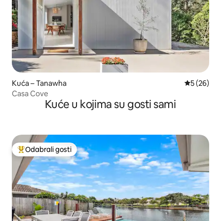
Kuća – Tanawha
Prosječna o
5 (26)
Casa Cove
Kuće u kojima su gosti sami
Odabrali gosti
Među najviše rangiranima s oznakom „Odabrali gosti”