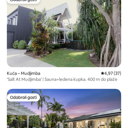
Odabrali gosti
Kuća – Mudjimba
Prosječna ocje
4,97 (37)
'Salt At Mudjimba' | Sauna+ledena kupka. 400 m do plaže
Odabrali gosti
Odabrali gosti