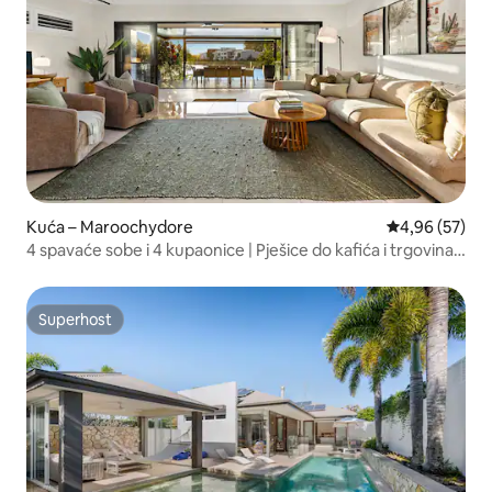
Kuća – Maroochydore
Prosječna ocje
4,96 (57)
4 spavaće sobe i 4 kupaonice | Pješice do kafića i trgovina |
Uz obalu
Superhost
Superhost