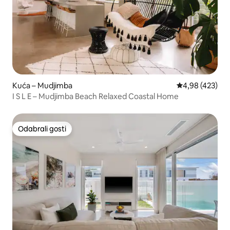
Kuća – Mudjimba
Prosječna ocjen
4,98 (423)
I S L E – Mudjimba Beach Relaxed Coastal Home
Odabrali gosti
Odabrali gosti