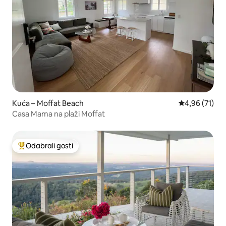
Kuća – Moffat Beach
Prosječna ocje
4,96 (71)
Casa Mama na plaži Moffat
Odabrali gosti
Među najviše rangiranima s oznakom „Odabrali gosti”