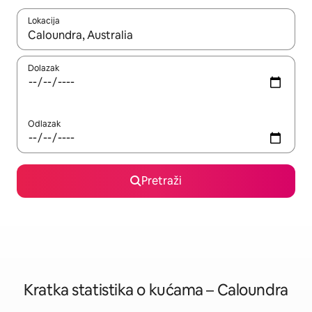
Lokacija
Kada budu dostupni rezultati, moći ćete ih pregledati koristeći
Dolazak
Odlazak
Pretraži
Kratka statistika o kućama – Caloundra