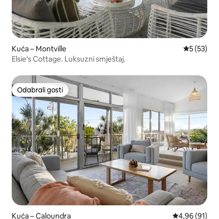
Kuća – Montville
Prosječna 
5 (53)
Elsie's Cottage. Luksuzni smještaj.
Odabrali gosti
Odabrali gosti
Kuća – Caloundra
Prosječna ocje
4,96 (91)