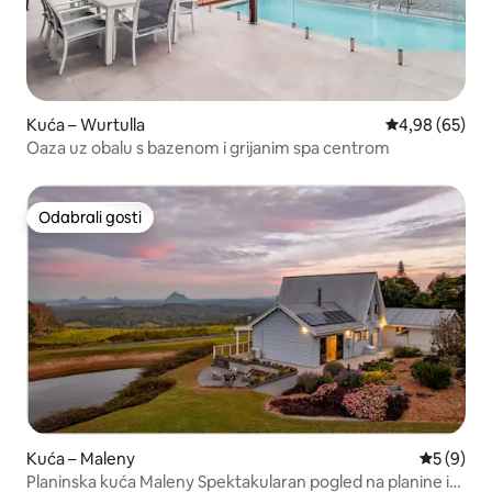
Kuća – Wurtulla
Prosječna ocje
4,98 (65)
Oaza uz obalu s bazenom i grijanim spa centrom
Odabrali gosti
Odabrali gosti
Kuća – Maleny
Prosječna
5 (9)
Planinska kuća Maleny Spektakularan pogled na planine iz