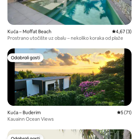
Kuća – Moffat Beach
Prosječna ocj
4,67 (3)
Prostrano utočište uz obalu – nekoliko koraka od plaže
Odabrali gosti
Odabrali gosti
Kuća – Buderim
Prosječna 
5 (71)
Kauainn Ocean Views
Odabrali gosti