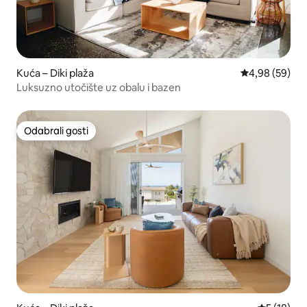
Kuća – Diki plaža
Prosječna ocje
4,98 (59)
Luksuzno utočište uz obalu i bazen
Odabrali gosti
Odabrali gosti