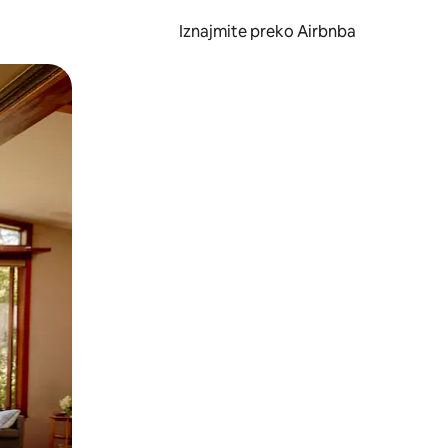
Iznajmite preko Airbnba
li prelaskom prstom po zaslonu.