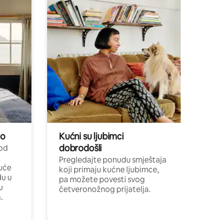
no
Kućni su ljubimci
dobrodošli
 od
,
Pregledajte ponudu smještaja
uće
koji primaju kućne ljubimce,
du u
pa možete povesti svog
u
četveronožnog prijatelja.
.