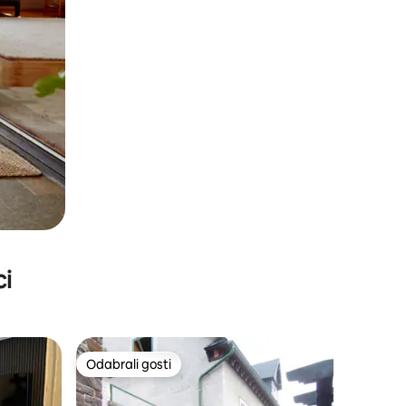
ci
Odabrali gosti
Odabrali gosti