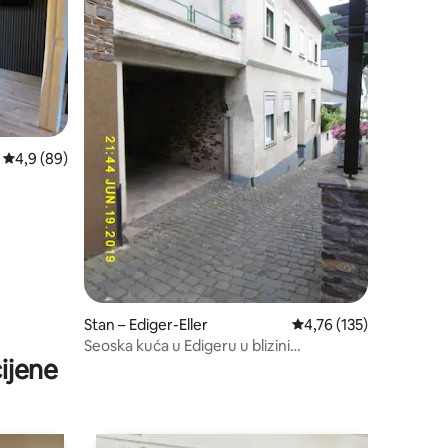
Prosječna ocjena: 4,9/5, recenzija: 89
4,9 (89)
Stan – Ediger-Eller
Prosječna ocjena: 4,76/
4,76 (135)
Seoska kuća u Edigeru u blizini
ijene
njemačkog iz Brazila