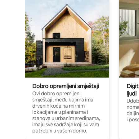
Dobro opremljeni smještaji
Digit
ljudi
Ovi dobro opremljeni
smještaji, među kojima ima
Udobn
drvenih kuća na mirnim
nomad
lokacijama u planinama i
dalji
stanova u urbanim sredinama,
i pos
imaju sve sadržaje koji su vam
potrebni u vašem domu.