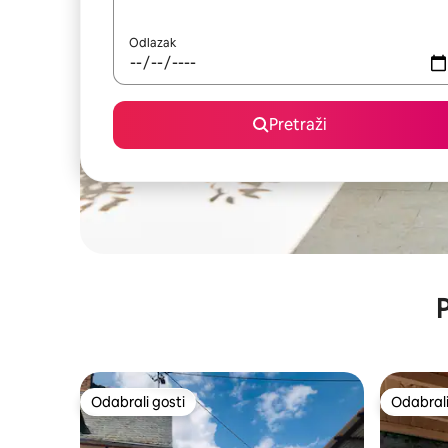
Odlazak
Pretraži
P
Odabrali gosti
Odabrali
Odabrali gosti
Odabrali