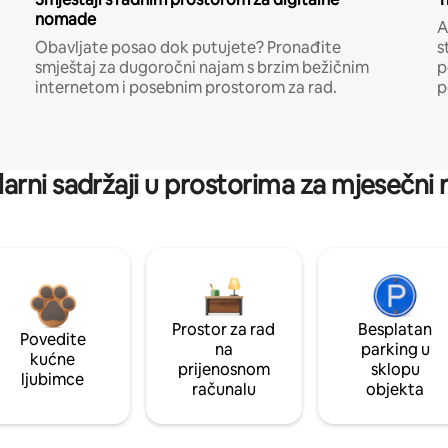
nomade
A
Obavljate posao dok putujete? Pronađite
s
smještaj za dugoročni najam s brzim bežičnim
p
internetom i posebnim prostorom za rad.
p
arni sadržaji u prostorima za mjesečni
Prostor za rad
Besplatan
Povedite
na
parking u
kućne
prijenosnom
sklopu
ljubimce
računalu
objekta