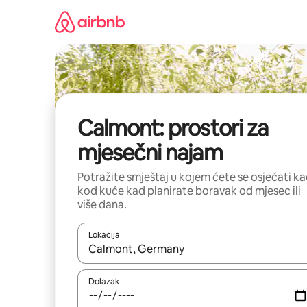
Prijeđi
na
sadržaj
Calmont: prostori za
mjesečni najam
Potražite smještaj u kojem ćete se osjećati k
kod kuće kad planirate boravak od mjesec ili
više dana.
Lokacija
Kada budu dostupni rezultati, moći ćete ih pregle
Dolazak