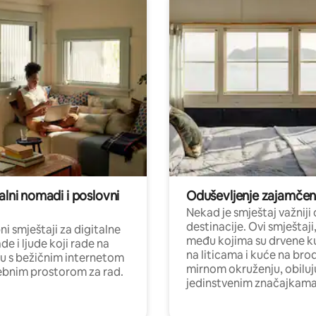
alni nomadi i poslovni
Oduševljenje zajamče
Nekad je smještaj važniji
destinacije. Ovi smještaji
i smještaji za digitalne
među kojima su drvene k
e i ljude koji rade na
na liticama i kuće na bro
nu s bežičnim internetom
mirnom okruženju, obiluj
ebnim prostorom za rad.
jedinstvenim značajkama