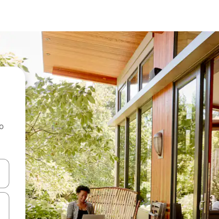
ao
dati koristeći se strelicama prema gore i prema dolje, kao i dodirom i