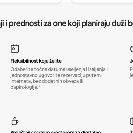
ji i prednosti za one koji planiraju duži 
Fleksibilnost koju želite
J
Odaberite točne datume useljenja i iseljenja i
P
jednostavno ugovorite rezervaciju putem
j
interneta, bez dodatnih obveza ili
papirologije.*
Smještaji s radnim prostorom za digitalne
T