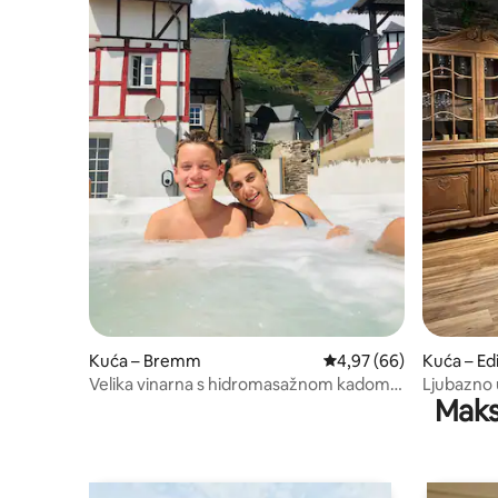
Kuća – Bremm
Prosječna ocjena: 4,97/
4,97 (66)
Kuća – Edi
Velika vinarna s hidromasažnom kadom,
Ljubazno 
Maks
saunom i vrtom
Eller