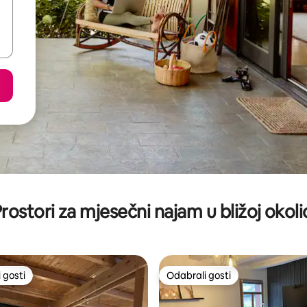
rostori za mjesečni najam u bližoj okoli
 gosti
Odabrali gosti
 gosti
Odabrali gosti