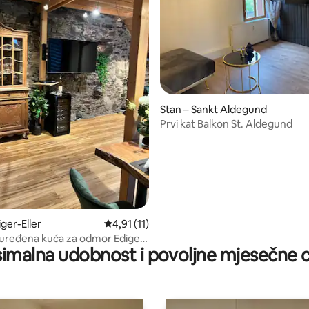
Stan – Sankt Aldegund
Prvi kat Balkon St. Aldegund
5, recenzija: 66
ger-Eller
Prosječna ocjena: 4,91/5, recenzija: 11
4,91 (11)
uređena kuća za odmor Ediger-
imalna udobnost i povoljne mjesečne c