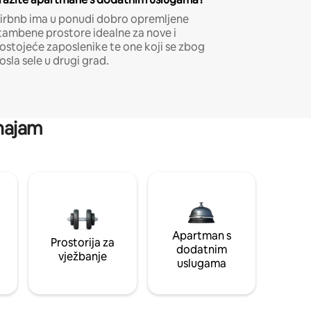
irbnb ima u ponudi dobro opremljene
tambene prostore idealne za nove i
ostojeće zaposlenike te one koji se zbog
osla sele u drugi grad.
 najam
Apartman s
Prostorija za
dodatnim
vježbanje
uslugama