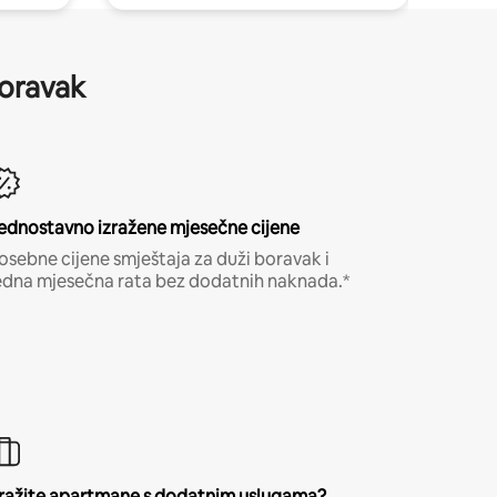
boravak
ednostavno izražene mjesečne cijene
osebne cijene smještaja za duži boravak i
edna mjesečna rata bez dodatnih naknada.*
ražite apartmane s dodatnim uslugama?