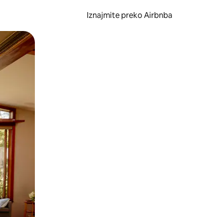
Iznajmite preko Airbnba
li prelaskom prstom po zaslonu.