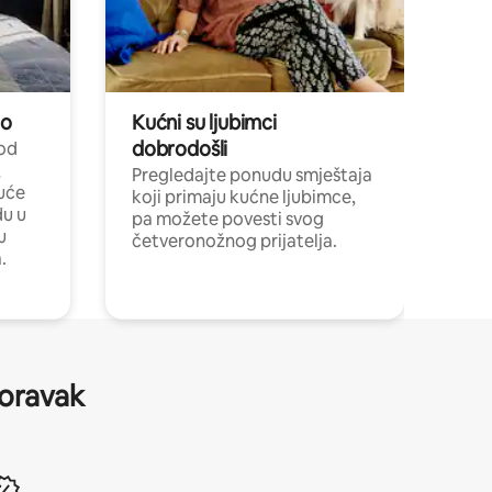
no
Kućni su ljubimci
dobrodošli
 od
,
Pregledajte ponudu smještaja
uće
koji primaju kućne ljubimce,
du u
pa možete povesti svog
u
četveronožnog prijatelja.
.
boravak