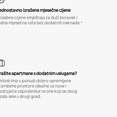
ednostavno izražene mjesečne cijene
osebne cijene smještaja za duži boravak i
edna mjesečna rata bez dodatnih naknada.*
ražite apartmane s dodatnim uslugama?
irbnb ima u ponudi dobro opremljene
tambene prostore idealne za nove i
ostojeće zaposlenike te one koji se zbog
osla sele u drugi grad.