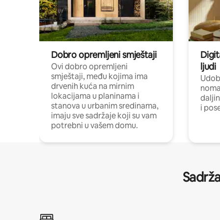
Dobro opremljeni smještaji
Digit
ljudi
Ovi dobro opremljeni
smještaji, među kojima ima
Udobn
drvenih kuća na mirnim
nomad
lokacijama u planinama i
dalji
stanova u urbanim sredinama,
i pos
imaju sve sadržaje koji su vam
potrebni u vašem domu.
Sadrža