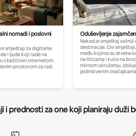
alni nomadi i poslovni
Oduševljenje zajamče
Nekad je smještaj važniji
destinacije. Ovi smještaji
i smještaji za digitalne
među kojima su drvene k
e i ljude koji rade na
na liticama i kuće na bro
nu s bežičnim internetom
mirnom okruženju, obiluj
ebnim prostorom za rad.
jedinstvenim značajkama
ji i prednosti za one koji planiraju duži 