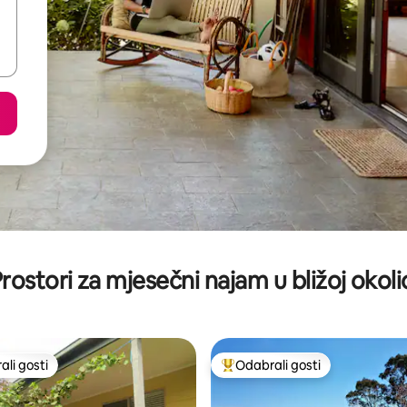
rostori za mjesečni najam u bližoj okoli
li gosti
Odabrali gosti
više rangiranima s oznakom „Odabrali gosti”
Među najviše rangiranima s oz