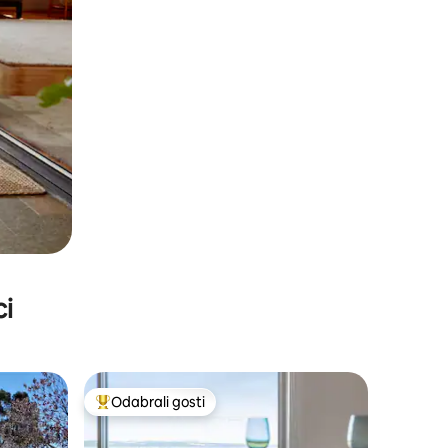
ci
Odabrali gosti
nakom „Odabrali gosti”
Među najviše rangiranima s oznakom „Odabrali gosti”