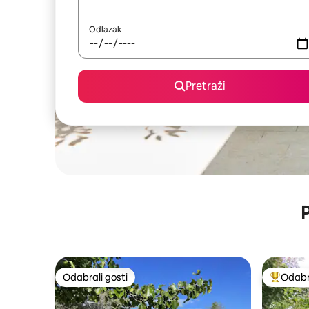
Odlazak
Pretraži
P
Odabrali gosti
Odabra
Odabrali gosti
Među naj