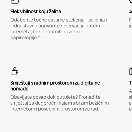
Fleksibilnost koju želite
J
Odaberite točne datume useljenja i iseljenja i
P
jednostavno ugovorite rezervaciju putem
j
interneta, bez dodatnih obveza ili
papirologije.*
Smještaji s radnim prostorom za digitalne
T
nomade
A
Obavljate posao dok putujete? Pronađite
s
smještaj za dugoročni najam s brzim bežičnim
p
internetom i posebnim prostorom za rad.
p