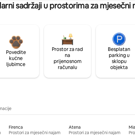
arni sadržaji u prostorima za mjesečni
Prostor za rad
Besplatan
Povedite
na
parking u
kućne
prijenosnom
sklopu
ljubimce
računalu
objekta
inacije
Firenca
Atena
Mi
m
Prostori za mjesečni najam
Prostori za mjesečni najam
Pro