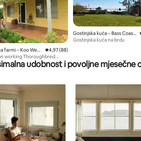
Gostinjska kuća – Bass Coast
Shire
Gostinjska kuća na brdu
5, recenzija: 86
na farmi – Koo Wee
Prosječna ocjena: 4,97/5, recenzija: 88
4,97 (88)
on working Thoroughbred
imalna udobnost i povoljne mjesečne c
ttle Farm