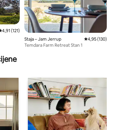
Prosječna ocjena: 4,91/5, recenzija: 121
4,91 (121)
Staja – Jam Jerrup
Prosječna ocjena: 4,95/
4,95 (130)
Temdara Farm Retreat Stan 1
ijene