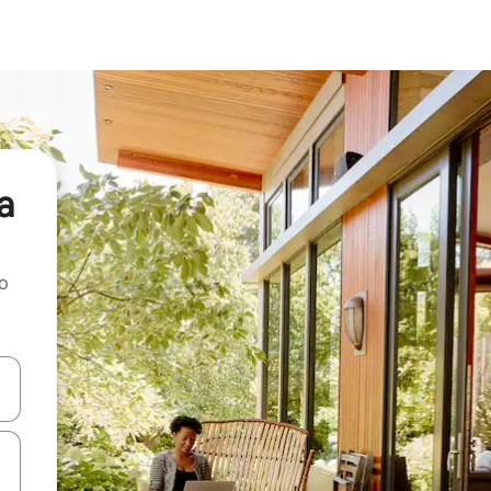
a
ao
dati koristeći se strelicama prema gore i prema dolje, kao i dodirom i