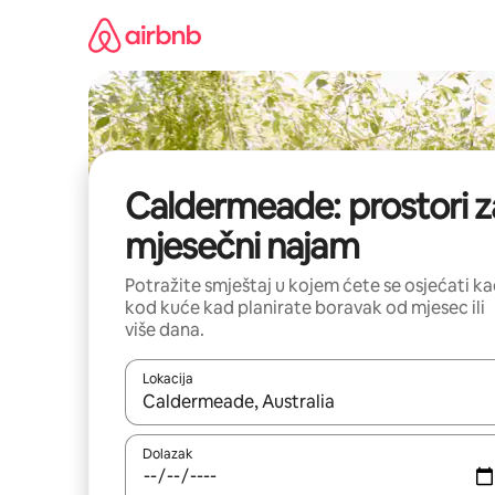
Prijeđi
na
sadržaj
Caldermeade: prostori z
mjesečni najam
Potražite smještaj u kojem ćete se osjećati k
kod kuće kad planirate boravak od mjesec ili
više dana.
Lokacija
Kada budu dostupni rezultati, moći ćete ih pregle
Dolazak