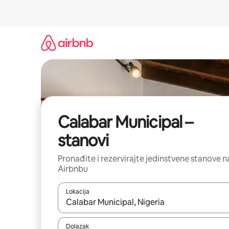
Prijeđi
na
sadržaj
Calabar Municipal –
stanovi
Pronađite i rezervirajte jedinstvene stanove n
Airbnbu
Lokacija
Kada budu dostupni rezultati, moći ćete ih pregle
Dolazak