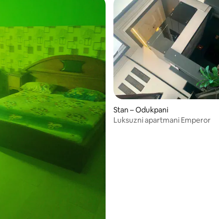
Stan – Odukpani
Luksuzni apartmani Emperor