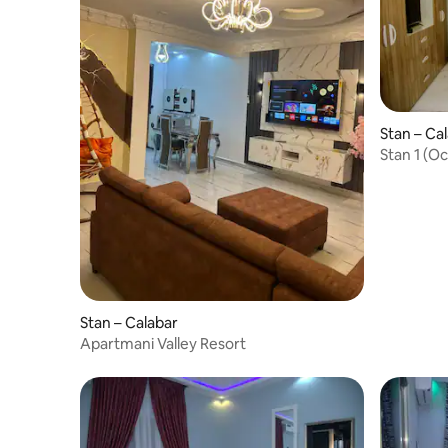
Stan – Ca
Stan 1 (O
Stan – Calabar
Apartmani Valley Resort