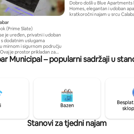
Dobro došli u Blue Apartments 
Homes, elegantan i udoban ap
kratkoročni najam u srcu Calab
Smješten na savršenoj lokaciji 
labar
i mirnom naselju u Satellite Tow
ok (Prime Slate)
objekt osmišljen kako bi gostim
 je uređen, privatni i udoban
pravi doživljaj doma daleko od 
 s dodatnim uslugama
da ste u Calabaru zbog posla, od
u mirnom i sigurnom području
obiteljskih posjeta, Blue Apart
Ovaj je prostor prikladan za
idealan spoj luksuza, praktičnost
ar Municipal – popularni sadržaji u sta
itelji, poslovne goste i one koji
pristupačnosti.
i, a koji cijene mir i praktičnost.
prostrane sobe, uredne krevete
m posteljinom, stalnu opskrbu
trujom te mirno okruženje za
oća je i dalje glavni prioritet i
 smještaju posvećuje posebna
je dolaska gostiju.
Besplat
i
Bazen
sklo
Stanovi za tjedni najam