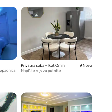
Privatna soba – Ikot Omin
Novi smještaj
Novo
kupaonica
Napišite rejv za putnike