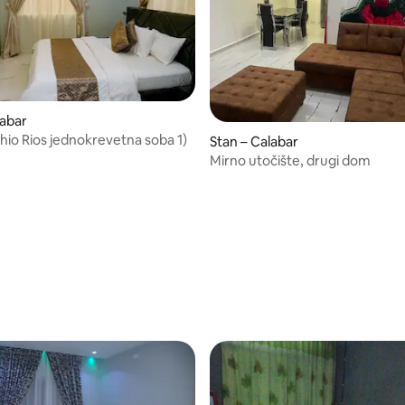
labar
chio Rios jednokrevetna soba 1)
Stan – Calabar
Mirno utočište, drugi dom