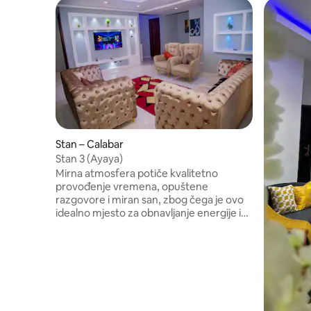
Stan – Calabar
Stan 3 (Ayaya)
Mirna atmosfera potiče kvalitetno
provođenje vremena, opuštene
razgovore i miran san, zbog čega je ovo
idealno mjesto za obnavljanje energije i
zbližavanje. Bilo da tražite mirno utočište
za čitanje i opuštanje ili aktivan odmor
ispunjen obiteljskom zabavom, ovo
mirno mjesto nudi savršenu ravnotežu.
Ostavite brige iza sebe i uživajte u miru
ovog prekrasnog obiteljskog smještaja za
odmor. Dođite i doživite radost