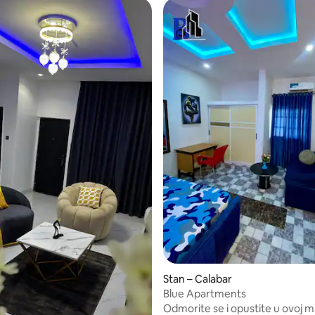
Stan – Calabar
Blue Apartments
Odmorite se i opustite u ovoj mi