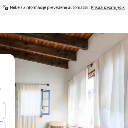
Neke su informacije prevedene automatski. 
Prikaži izvorni jezik
a
dati koristeći se strelicama prema gore i prema dolje, kao i dodirom i