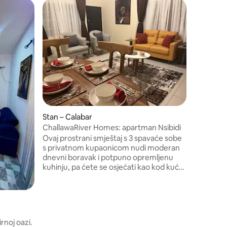
Stan – Ca
CNT Lux
Uživajte
CNT Luxu
uređeni 
eleganci
funkcion
potpuno 
lokaciju 
gradu. Id
koji putu
Stan – Calabar
profinjen
Rezervira
ChallawaRiver Homes: apartman Nsibidi
bez prem
Ovaj prostrani smještaj s 3 spavaće sobe
s privatnom kupaonicom nudi moderan
dnevni boravak i potpuno opremljenu
kuhinju, pa ćete se osjećati kao kod kuće
zahvaljujući jednostavnosti estetike.
Namještaj i umjetnička djela lokalnih
autora daju posebnu notu i ističu
karakteristike naše regije. Svaki kutak
ovog apartmana osmišljen je kako bi vas
rnoj oazi.
obavio udobnošću, šarmom i