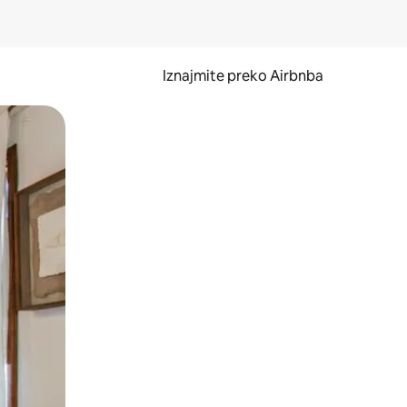
Iznajmite preko Airbnba
li prelaskom prstom po zaslonu.