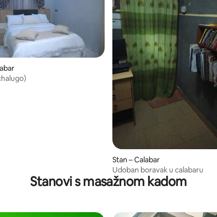
labar
chalugo)
Stan – Calabar
Udoban boravak u calabaru
Stanovi s masažnom kadom