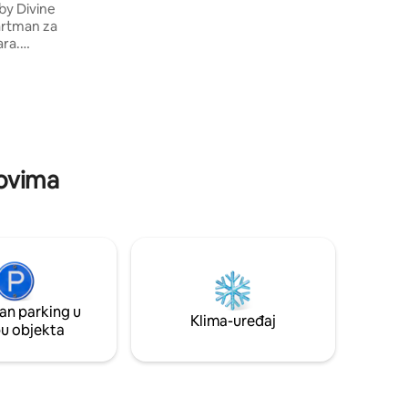
by Divine
autentičnošću, osiguravajući vam miran i
artman za
nezaboravan boravak.
ara.
u sigurnom
nu, naš je
a pružio
doma. Bilo
mora ili
ments nudi
i i
novima
an parking u
Klima-uređaj
pu objekta