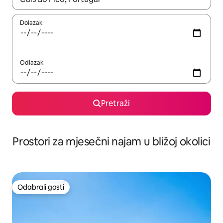
Dolazak
Odlazak
Pretraži
Prostori za mjesečni najam u bližoj okolici
Odabrali gosti
Odabrali gosti