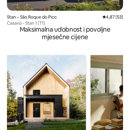
Stan – São Roque do Pico
Prosječna ocje
4,87 (53)
Casavó - Stan 1 (T1)
Maksimalna udobnost i povoljne
mjesečne cijene