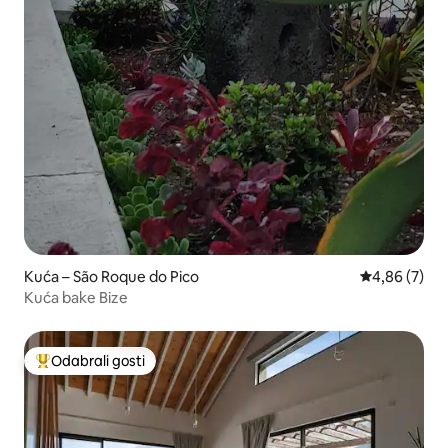
Kuća – São Roque do Pico
Prosječna ocj
4,86 (7)
Kuća bake Bize
Odabrali gosti
Među najviše rangiranima s oznakom „Odabrali gosti”