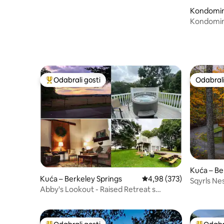
Kondomin
Kondomini
odmarališ
Odabrali gosti
Odabrali
Među najviše rangiranima s oznakom „Odabrali gosti”
Odabrali
Kuća – Be
Kuća – Berkeley Springs
Prosječna ocjena: 4,98/5
4,98 (373)
Sqyrls Ne
Abby's Lookout - Raised Retreat s
ljubimci, 
masažnom kadom i bežičnim internetom