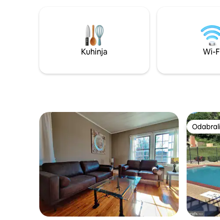
raspored s 3 spavaće sobe savršen za
Wi-Fi. Va
obitelji ili parove * Potpuno opremljena
2 strane o
kuhinja + plinski roštilj * Brzi Wi-Fi savršen
sunca s je
za rad na daljinu * Nekoliko minuta do
Ovaj je pr
obližnjih pješačkih staza i Berkeley
obitelji.
Springsa * Bezbrojne mogućnosti za
Kuhinja
Wi-F
rekreaciju na obližnjoj rijeci Cacapon
Odabrali
Odabrali