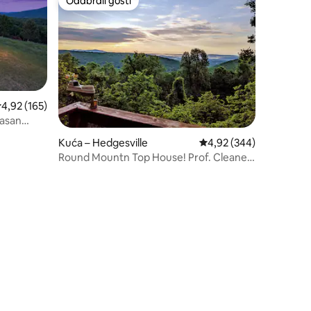
Odabrali gosti
Odabrali gosti
rosječna ocjena: 4,92/5, recenzija: 165
4,92 (165)
rasan
Kuća – Hedgesville
Prosječna ocjena: 4,92/
4,92 (344)
Round Mountn Top House! Prof. Cleaned
w EV-chrger