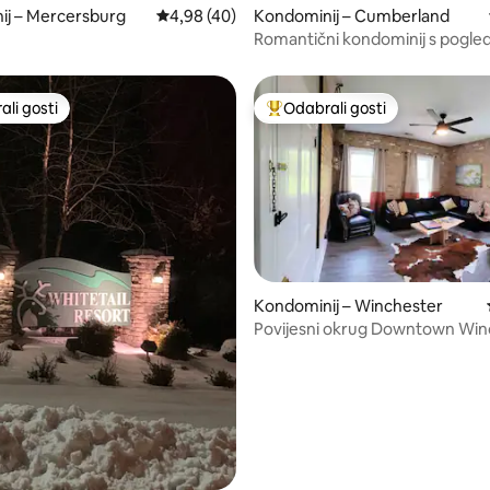
, recenzija: 252
ij – Mercersburg
Prosječna ocjena: 4,98/5, recenzija: 40
4,98 (40)
Kondominij – Cumberland
Romantični kondominij s pogle
povijesnom gradu Cumberland
li gosti
Odabrali gosti
više rangiranima s oznakom „Odabrali gosti”
Među najviše rangiranima s oz
Kondominij – Winchester
5, recenzija: 39
Povijesni okrug Downtown Win