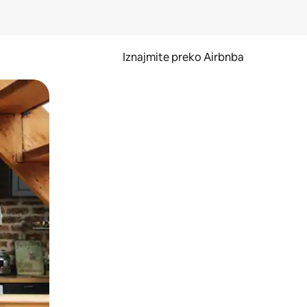
Iznajmite preko Airbnba
li prelaskom prstom po zaslonu.