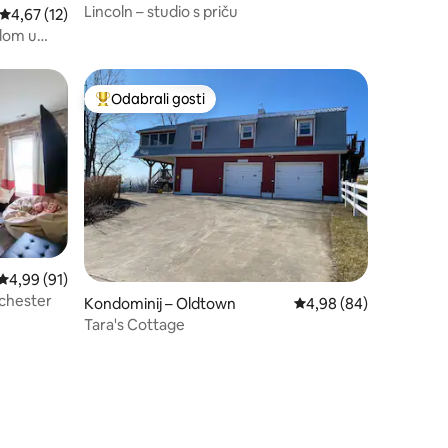
Lincoln – studio s priču
Prosječna ocjena: 4,67/5, recenzija: 12
4,67 (12)
dom u
u
Odabrali gosti
nakom „Odabrali gosti”
Među najviše rangiranima s oznakom „Odabrali gosti”
Prosječna ocjena: 4,99/5, recenzija: 91
4,99 (91)
chester
Kondominij – Oldtown
Prosječna ocjena: 4,98
4,98 (84)
Tara's Cottage