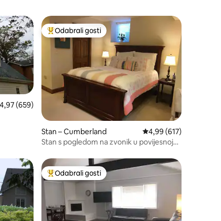
Odabrali gosti
Među najviše rangiranima s oznakom „Odabrali gosti”
rosječna ocjena: 4,97/5, recenzija: 659
4,97 (659)
Stan – Cumberland
Prosječna ocjena: 4,99/
4,99 (617)
Stan s pogledom na zvonik u povijesnoj
četvrti
Odabrali gosti
Među najviše rangiranima s oznakom „Odabrali gosti”