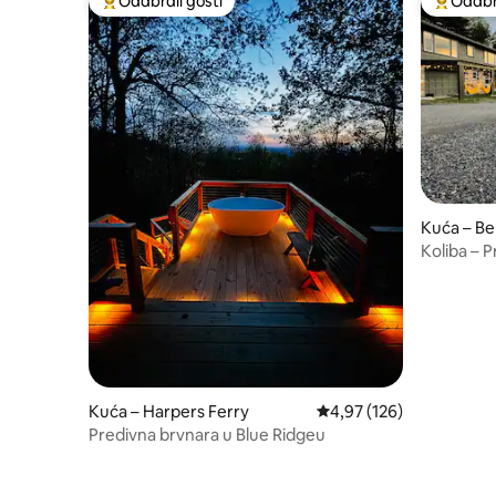
Odabrali gosti
Odabra
Među najviše rangiranima s oznakom „Odabrali gosti”
Među naj
Kuća – Be
Koliba – P
dobrodošl
Kuća – Harpers Ferry
Prosječna ocjena: 4,97/5
4,97 (126)
Predivna brvnara u Blue Ridgeu