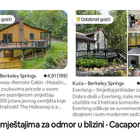
 gosti
Odabrali gosti
 gosti
Među najviše rangiranima s oz
 Berkeley Springs
Prosječna ocjena: 4,91/5, recenzija: 199
4,91 (199)
away~Remote Cabin ~Masažna
Kuća – Berkeley Springs
P
, recenzija: 219
 internet!
u zvukovima prirode u ovom
Everlong ~ Smještaj prikladan 
om osamljenom smještaju
ljubimce na 2 hektara šume
Dobro došli u Everlong, naše m
000 jutara javnog zemljišta koje
utočište na 2 hektara šumovite 
traživati! The Hideaway is a
Everlong odlikuje se suvremen
endly and pet friendly space for
dizajnom i svim modernim sadr
read out and take in the
ugodan boravak, uključujući mu
 smještajima za odmor u blizini · Cacapo
of mountains at The home has 3
brzi internet i uzbudljivu igraoni
room and 2 bathrooms along
pogledom na planinu Cacapon k
ge living area with fast Starlink
oduzima dah, ovo je idealan smje