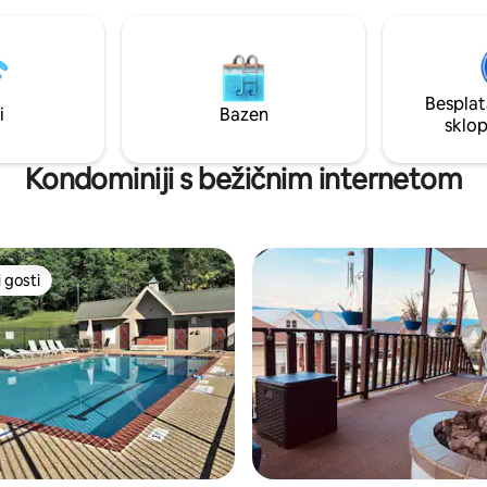
ni možete uživati na terasama s
da želite pobjeći i napuniti baterij
bjekta. Promatrajte izlazak
„raditi od kuće” u osvježavaju
dne, a zalazak s druge strane!
okruženju. Everlong je savršen
ostor savršen za male grupe ili
smješten samo nekoliko minut
povijesnog Berkeley Springsa i
Besplat
i
Bazen
parka Cacapon.
sklo
Kondominiji s bežičnim internetom
 gosti
 gosti