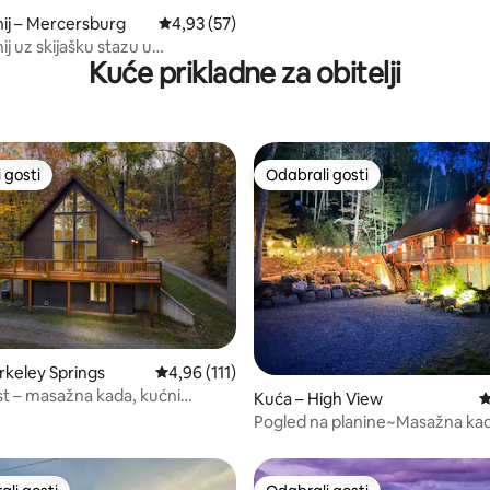
ij – Mercersburg
Prosječna ocjena: 4,93/5, recenzija: 57
4,93 (57)
j uz skijašku stazu u
Kuće prikladne za obitelji
tu Whitetail Resort
 gosti
Odabrali gosti
 gosti
Odabrali gosti
rkeley Springs
Prosječna ocjena: 4,96/5, recenzija: 111
4,96 (111)
, recenzija: 373
st – masažna kada, kućni
Kuća – High View
P
vanjsko ognjište, igraonica
Pogled na planine~Masažna ka
špilji~50 hektara~Staze za tere
vozila~Ribolov~Plivanje