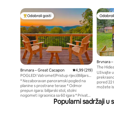
Odabrali gosti
Odabrali
Među najviše rangiranima s oznakom „Odabrali gosti”
Odabrali
Brvnara –
The Hide
Brvnara – Great Cacapon
Prosječna ocjena: 4,99/5
4,99 (219)
kada~Brzi
Uživajte 
POGLED! Vatromet|Pristup rijeci|Bilijarski
prekrasn
stol|Igraonica
* Nezaboravan panoramski pogled na
pored 22 
planine s prostrane terase * Odmor
možete is
prepun igara: bilijarski stol, stolni
family fri
nogomet i igraonica sa 60 igara * Privatno
you to sp
Popularni sadržaji u
utočište od 8+ hektara – tiho, osamljeno i
serenity 
noći ispunjene zvijezdama * ognjište s
large bed
drvima za ugodne večeri * Prostran
with a lar