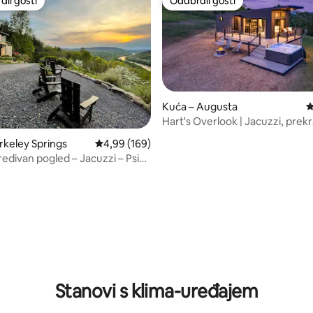
li gosti
Odabrali gosti
više rangiranima s oznakom „Odabrali gosti”
Odabrali gosti
Kuća – Augusta
P
Hart's Overlook | Jacuzzi, prek
pogled na planine + ribnjak
rkeley Springs
Prosječna ocjena: 4,99/5, recenzija: 169
4,99 (169)
redivan pogled – Jacuzzi – Psi
i
, recenzija: 126
Stanovi s klima-uređajem