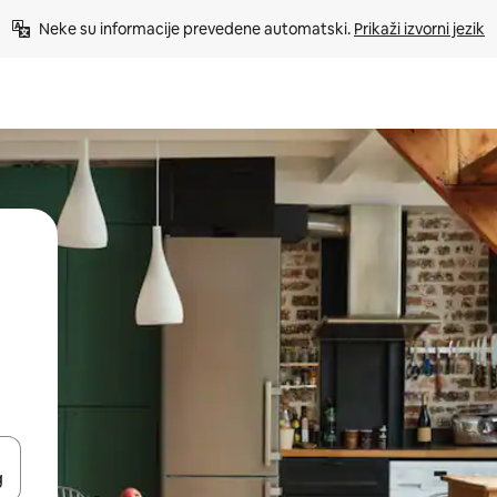
Neke su informacije prevedene automatski. 
Prikaži izvorni jezik
dati koristeći se strelicama prema gore i prema dolje, kao i dodirom i