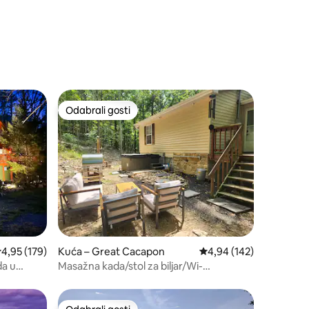
Odabrali gosti
Odabrali gosti
rosječna ocjena: 4,95/5, recenzija: 179
4,95 (179)
Kuća – Great Cacapon
Prosječna ocjena: 4,94/
4,94 (142)
da u
Masažna kada/stol za biljar/Wi-
nska
Fi/Teretana/Pregledi/Kućni
ljubimci/Sunčanje