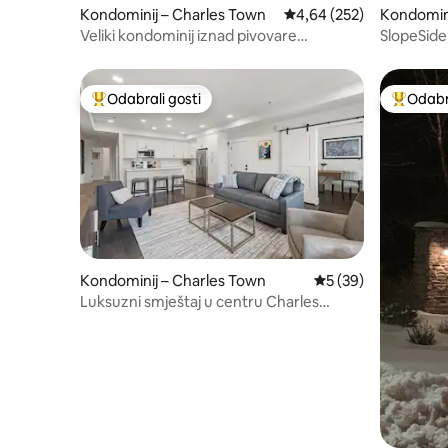
Kondominij – Charles Town
Prosječna ocjena: 4,64/5
4,64 (252)
Kondomin
Veliki kondominij iznad pivovare
SlopeSide
Abolitionist Ale Works #201
Odabrali gosti
Odabra
Među najviše rangiranima s oznakom „Odabrali gosti”
Među naj
Kondominij – Charles Town
Prosječna ocjena: 5/
5 (39)
Luksuzni smještaj u centru Charles
Towna