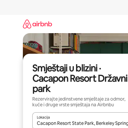
Prijeđi
na
sadržaj
Smještaji u blizini ·
Cacapon Resort Državni
park
Rezervirajte jedinstvene smještaje za odmor,
kuće i druge vrste smještaja na Airbnbu
Lokacija
Kada budu dostupni rezultati, moći ćete ih pregle