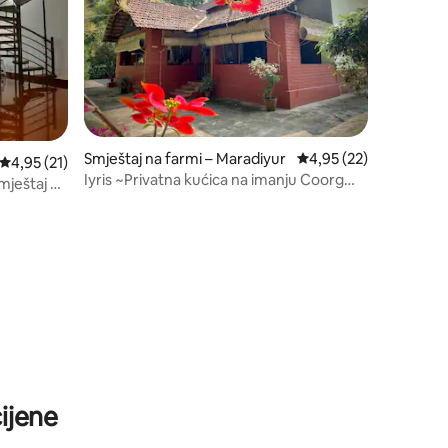
Smještaj na farmi – Maradiyur
Prosječna ocjena: 4,95
4,95 (22)
Prosječna ocjena: 4,95/5, recenzija: 21
4,95 (21)
Iyris ~Privatna kućica na imanju Coorg
mještaj za
Coffee~
ijene