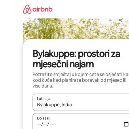
Prijeđi
na
sadržaj
Bylakuppe: prostori za
mjesečni najam
Potražite smještaj u kojem ćete se osjećati k
kod kuće kad planirate boravak od mjesec ili
više dana.
Lokacija
Kada budu dostupni rezultati, moći ćete ih pregle
Dolazak