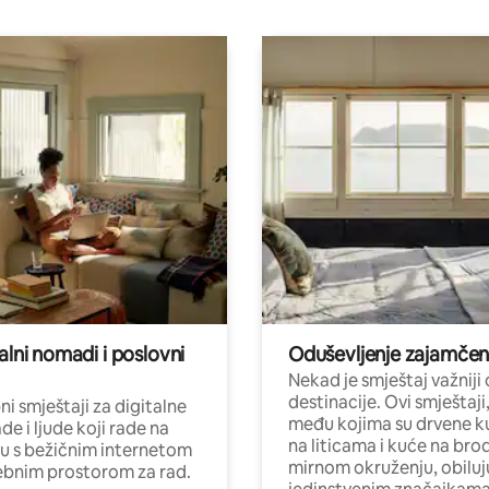
alni nomadi i poslovni
Oduševljenje zajamče
Nekad je smještaj važniji
destinacije. Ovi smještaji
i smještaji za digitalne
među kojima su drvene k
e i ljude koji rade na
na liticama i kuće na bro
nu s bežičnim internetom
mirnom okruženju, obiluj
ebnim prostorom za rad.