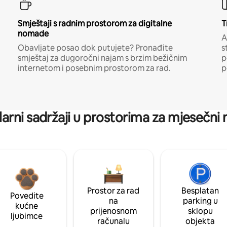
Smještaji s radnim prostorom za digitalne
T
nomade
A
Obavljate posao dok putujete? Pronađite
s
smještaj za dugoročni najam s brzim bežičnim
p
internetom i posebnim prostorom za rad.
p
arni sadržaji u prostorima za mjesečni
Prostor za rad
Besplatan
Povedite
na
parking u
kućne
prijenosnom
sklopu
ljubimce
računalu
objekta