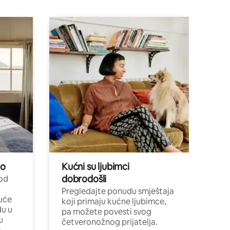
no
Kućni su ljubimci
dobrodošli
 od
,
Pregledajte ponudu smještaja
uće
koji primaju kućne ljubimce,
du u
pa možete povesti svog
u
četveronožnog prijatelja.