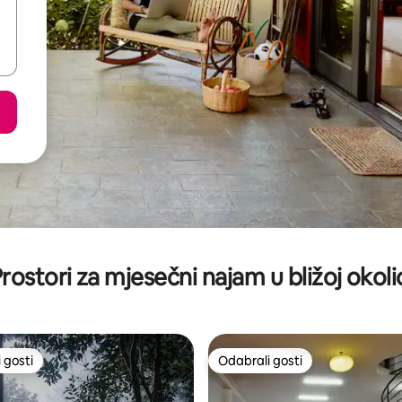
rostori za mjesečni najam u bližoj okoli
 gosti
Odabrali gosti
 gosti
Odabrali gosti