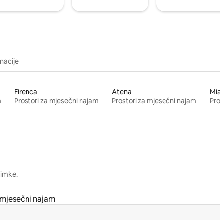
inacije
Firenca
Atena
Mi
m
Prostori za mjesečni najam
Prostori za mjesečni najam
Pro
nimke.
 mjesečni najam