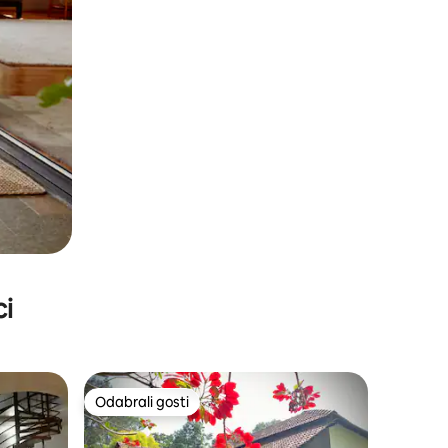
ci
Odabrali gosti
Odabrali gosti