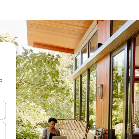
ao
dati koristeći se strelicama prema gore i prema dolje, kao i dodirom i