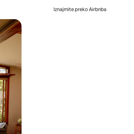
Iznajmite preko Airbnba
li prelaskom prstom po zaslonu.