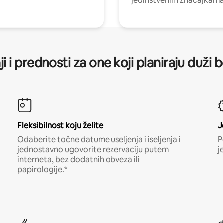
jedinstvenim značajkama
ji i prednosti za one koji planiraju duži 
Fleksibilnost koju želite
J
Odaberite točne datume useljenja i iseljenja i
P
jednostavno ugovorite rezervaciju putem
j
interneta, bez dodatnih obveza ili
papirologije.*