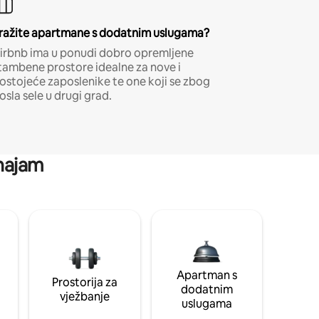
ražite apartmane s dodatnim uslugama?
irbnb ima u ponudi dobro opremljene
tambene prostore idealne za nove i
ostojeće zaposlenike te one koji se zbog
osla sele u drugi grad.
 najam
Apartman s
Prostorija za
dodatnim
vježbanje
uslugama