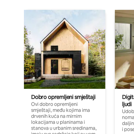
Dobro opremljeni smještaji
Digit
ljudi
Ovi dobro opremljeni
smještaji, među kojima ima
Udobn
drvenih kuća na mirnim
nomad
lokacijama u planinama i
dalji
stanova u urbanim sredinama,
i pos