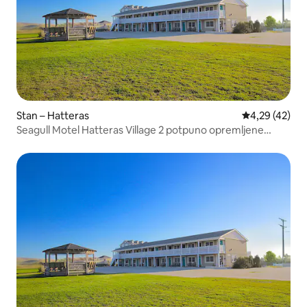
Stan – Hatteras
Prosječna ocje
4,29 (42)
Seagull Motel Hatteras Village 2 potpuno opremljene
standardne sobe 104