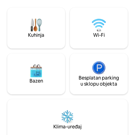
OM, BEŽIČNIM INTER
ČAJNOM KUHINJ
PEĆNICOM, TOST
HLADNJAKOM. WE SIT ON A SMALL
CANAL WITH BO
DOCKAGE FOR SM
Kuhinja
Wi-Fi
FOR A EXTRA FEE. PREKRASNI ZALASC
SUNCA! VRLO UD
BLIZINI UKUSNE 
SANDWHICH I T
FRISCO!
Besplatan parking
Bazen
u sklopu objekta
Klima-uređaj