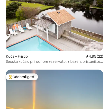
Kuća – Frisco
Prosječna ocje
4,95 (22)
Seoska kuća u prirodnom rezervatu, + bazen, pristanište,
5 kreveta
Odabrali gosti
Među najviše rangiranima s oznakom „Odabrali gosti”