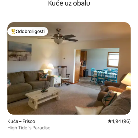
Kuće uz obalu
Odabrali gosti
Među najviše rangiranima s oznakom „Odabrali gosti”
Kuća – Frisco
Prosječna ocje
4,94 (96)
High Tide 's Paradise