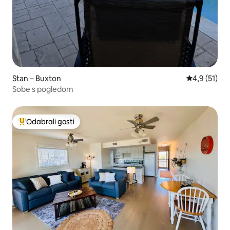
Stan – Buxton
Prosječna oc
4,9 (51)
Sobe s pogledom
Odabrali gosti
Među najviše rangiranima s oznakom „Odabrali gosti”