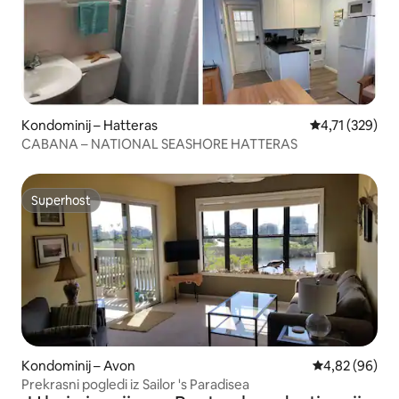
Kondominij – Hatteras
Prosječna ocjen
4,71 (329)
CABANA – NATIONAL SEASHORE HATTERAS
Superhost
Superhost
Kondominij – Avon
Prosječna ocje
4,82 (96)
Prekrasni pogledi iz Sailor 's Paradisea