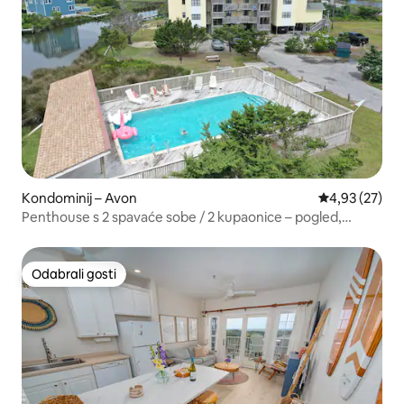
Kondominij – Avon
Prosječna ocje
4,93 (27)
Penthouse s 2 spavaće sobe / 2 kupaonice – pogled,
bazen i pristup vodi
Odabrali gosti
Odabrali gosti