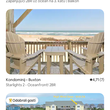
Zapanjujući 2BR uz ocean na 3. katu | Balkon
Kondominij – Buxton
Prosječna oc
4,71 (7)
Starlights 2 - Oceanfront! 2BR
Odabrali gosti
Među najviše rangiranima s oznakom „Odabrali gosti”