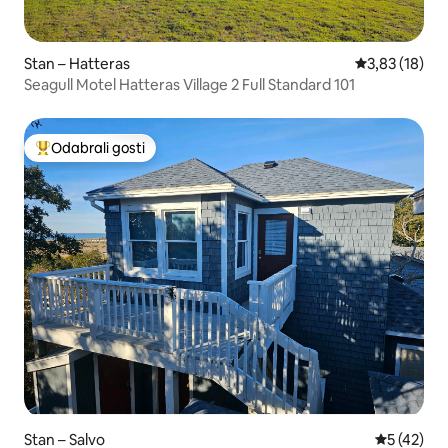
Stan – Hatteras
Prosječna ocje
3,83 (18)
Seagull Motel Hatteras Village 2 Full Standard 101
Odabrali gosti
Među najviše rangiranima s oznakom „Odabrali gosti”
Stan – Salvo
Prosječna 
5 (42)