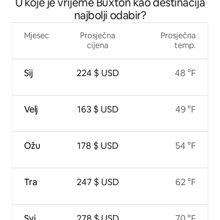
U koje je vrijeme Buxton kao destinacija
najbolji odabir?
Mjesec
Prosječna
Prosječna
cijena
temp.
Sij
224 $ USD
48 °F
Velj
163 $ USD
49 °F
Ožu
178 $ USD
54 °F
Tra
247 $ USD
62 °F
Svi
278 $ USD
70 °F