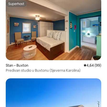
Superhost
Superhost
Stan – Buxton
Prosječna ocje
4,64 (99)
Predivan studio u Buxtonu (Sjeverna Karolina)