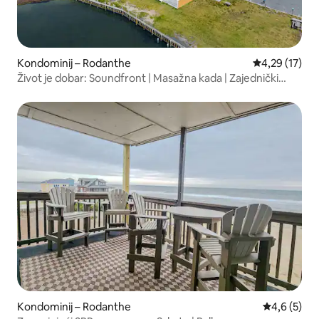
Kondominij – Rodanthe
Prosječna ocje
4,29 (17)
Život je dobar: Soundfront | Masažna kada | Zajednički
bazen
Kondominij – Rodanthe
Prosječna o
4,6 (5)