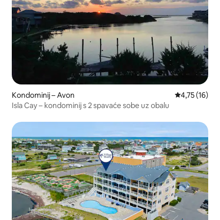
Kondominij – Avon
Prosječna ocj
4,75 (16)
Isla Cay – kondominij s 2 spavaće sobe uz obalu