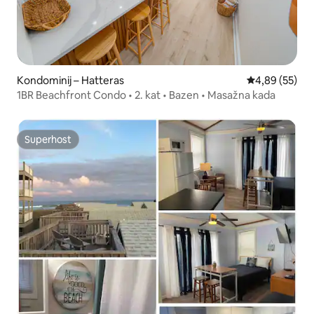
Kondominij – Hatteras
Prosječna ocje
4,89 (55)
1BR Beachfront Condo • 2. kat • Bazen • Masažna kada
Superhost
Superhost