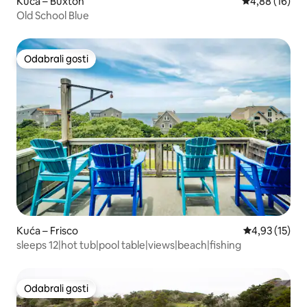
Kuća – Buxton
Prosječna ocje
4,88 (16)
Old School Blue
Odabrali gosti
Odabrali gosti
Kuća – Frisco
Prosječna ocje
4,93 (15)
sleeps 12|hot tub|pool table|views|beach|fishing
Odabrali gosti
Odabrali gosti