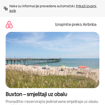
Prijeđi
Neke su informacije prevedene automatski. 
Prikaži izvorni 
na
jezik
sadržaj
Iznajmite preko Airbnba
Buxton – smještaji uz obalu
Pronađite i rezervirajte jedinstvene smještaje uz obalu