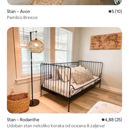
Stan – Avon
Prosječna 
5 (10)
Pamlico Breeze
Stan – Rodanthe
Prosječna ocje
4,88 (25)
Udoban stan nekoliko koraka od oceana ili zaljeva!