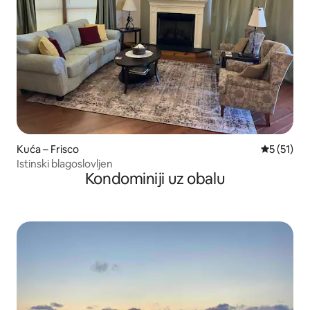
Kuća – Frisco
Prosječna 
5 (51)
Istinski blagoslovljen
Kondominiji uz obalu