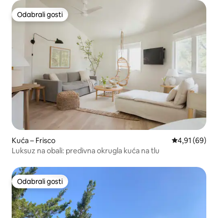
Odabrali gosti
Odabrali gosti
Kuća – Frisco
Prosječna ocje
4,91 (69)
Luksuz na obali: predivna okrugla kuća na tlu
Odabrali gosti
Odabrali gosti