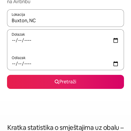
na Airbnbu
Lokacija
Kada budu dostupni rezultati, moći ćete ih pregledati koristeći
Dolazak
Odlazak
Pretraži
Kratka statistika o smještajima uz obalu –