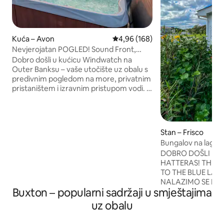
Kuća – Avon
Prosječna ocjena: 4,96/5, recenzi
4,96 (168)
Nevjerojatan POGLED! Sound Front,
kajaci, daske za veslanje
Dobro došli u kućicu Windwatch na
Outer Banksu – vaše utočište uz obalu s
predivnim pogledom na more, privatnim
pristaništem i izravnim pristupom vodi. •
Šarm seoske kućice na obali u
kombinaciji s modernim dizajnom • Kava
u zoru + šareni pogledi na zalazak sunca
iz masažne kade • Uključeni su daske za
Stan – Frisco
veslanje i kajak – spustite se u vodu iz
Bungalov na laguni
vlastitog dvorišta • Pješačka udaljenost
brodove
DOBRO DOŠLI NA 
od plaže na obali oceana, restorana,
HATTERAS! THIS STUDIO IS ATTACHED
barova i kafića • Odabrali gosti na temelju
TO THE BLUE LAG
dosljednih recenzija s 5 zvjezdica •
NALAZIMO SE NA 
Savršeno za opuštajući odmor uz
Buxton – popularni sadržaji u smještajima
BICIKLISTIČKOJ 
prekrasne krajolike Outer Banksa
ZRAČNE LUKE FRI
uz obalu
PLAŽU. OVO JE OTVORENI STUDIO S
BRAČNIM KREVET