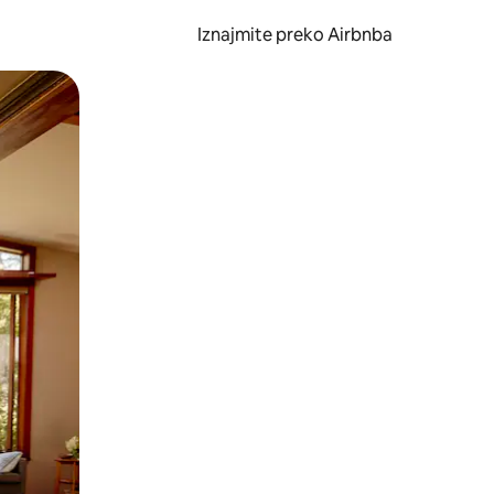
Iznajmite preko Airbnba
li prelaskom prstom po zaslonu.