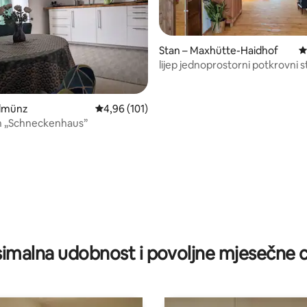
Stan – Maxhütte-Haidhof
P
lijep jednoprostorni potkrovni 
m²
5, recenzija: 132
llmünz
Prosječna ocjena: 4,96/5, recenzija: 101
4,96 (101)
 „Schneckenhaus”
imalna udobnost i povoljne mjesečne c