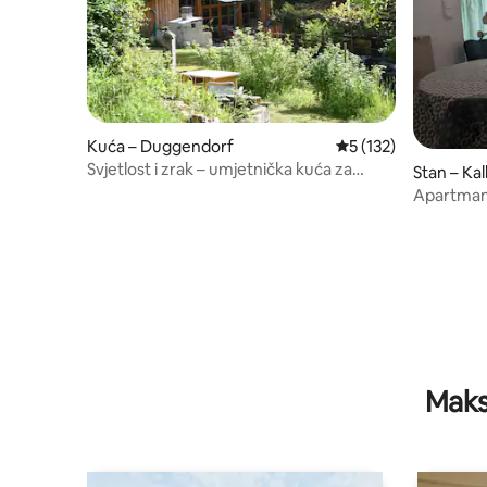
Kuća – Duggendorf
Prosječna ocjena: 5/
5 (132)
Svjetlost i zrak – umjetnička kuća za
Stan – Ka
ljubitelje prirode
Apartman
Maks