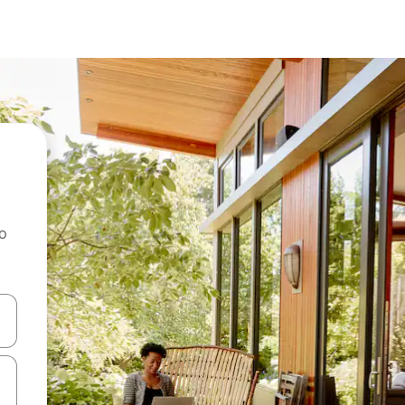
ao
dati koristeći se strelicama prema gore i prema dolje, kao i dodirom i