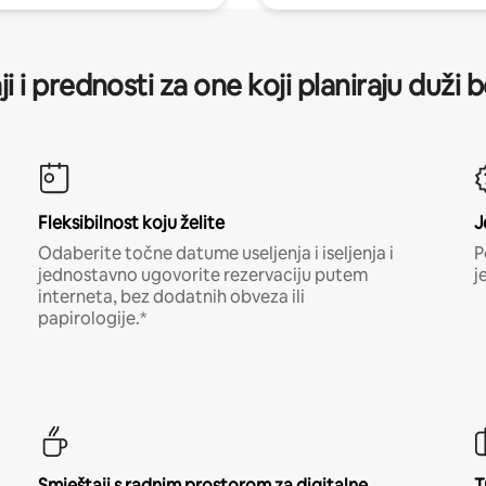
ji i prednosti za one koji planiraju duži 
Fleksibilnost koju želite
J
Odaberite točne datume useljenja i iseljenja i
P
jednostavno ugovorite rezervaciju putem
j
interneta, bez dodatnih obveza ili
papirologije.*
Smještaji s radnim prostorom za digitalne
T