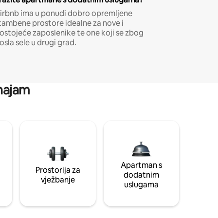
irbnb ima u ponudi dobro opremljene
tambene prostore idealne za nove i
ostojeće zaposlenike te one koji se zbog
osla sele u drugi grad.
 najam
Apartman s
Prostorija za
dodatnim
vježbanje
uslugama