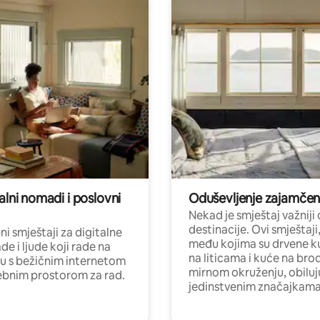
alni nomadi i poslovni
Oduševljenje zajamče
Nekad je smještaj važniji
destinacije. Ovi smještaji
i smještaji za digitalne
među kojima su drvene k
e i ljude koji rade na
na liticama i kuće na bro
nu s bežičnim internetom
mirnom okruženju, obiluj
ebnim prostorom za rad.
jedinstvenim značajkama