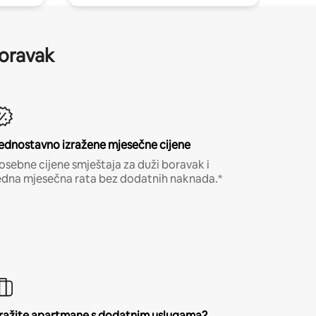
boravak
ednostavno izražene mjesečne cijene
osebne cijene smještaja za duži boravak i
edna mjesečna rata bez dodatnih naknada.*
ražite apartmane s dodatnim uslugama?