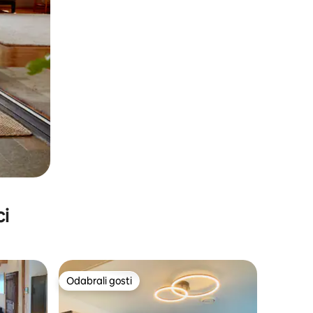
ci
Odabrali gosti
nakom „Odabrali gosti”
Odabrali gosti