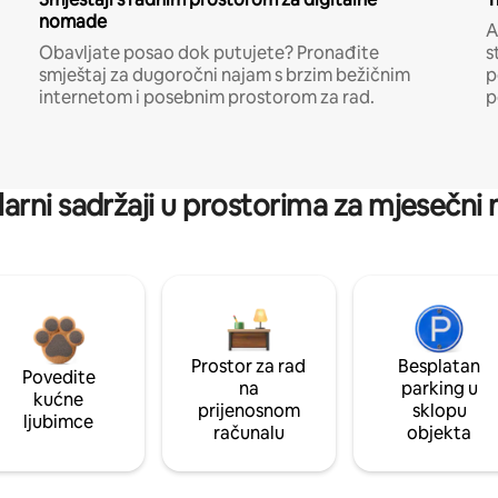
nomade
A
Obavljate posao dok putujete? Pronađite
s
smještaj za dugoročni najam s brzim bežičnim
p
internetom i posebnim prostorom za rad.
p
arni sadržaji u prostorima za mjesečni
Prostor za rad
Besplatan
Povedite
na
parking u
kućne
prijenosnom
sklopu
ljubimce
računalu
objekta