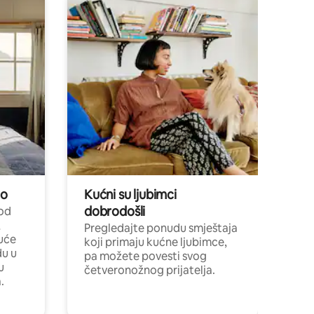
no
Kućni su ljubimci
dobrodošli
 od
,
Pregledajte ponudu smještaja
uće
koji primaju kućne ljubimce,
du u
pa možete povesti svog
u
četveronožnog prijatelja.
.