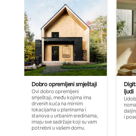
Dobro opremljeni smještaji
Digit
ljudi
Ovi dobro opremljeni
smještaji, među kojima ima
Udobn
drvenih kuća na mirnim
nomad
lokacijama u planinama i
dalji
stanova u urbanim sredinama,
i pos
imaju sve sadržaje koji su vam
potrebni u vašem domu.