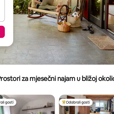
rostori za mjesečni najam u bližoj okoli
li gosti
Odabrali gosti
više rangiranima s oznakom „Odabrali gosti”
Među najviše rangiranima s oz