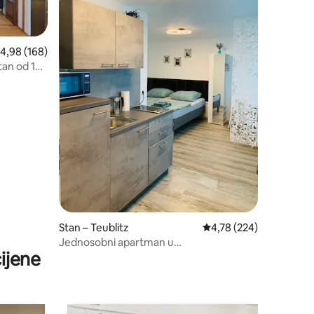
rosječna ocjena: 4,98/5, recenzija: 168
4,98 (168)
stan od 100
Stan – Teublitz
Prosječna ocjena: 4,78/
4,78 (224)
Jednosobni apartman u
ijene
Teublitzu/Münchshofenu