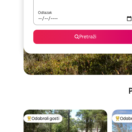
Odlazak
Pretraži
P
Odabrali gosti
Odabra
Među najviše rangiranima s oznakom „Odabrali gosti”
Među naj