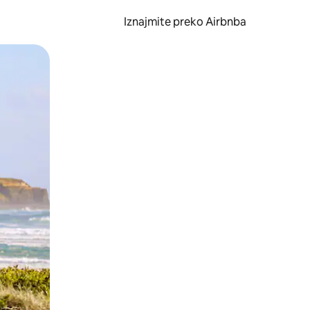
Iznajmite preko Airbnba
li prelaskom prstom po zaslonu.