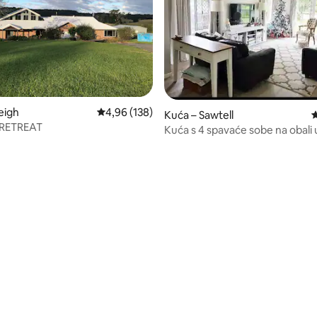
, recenzija: 137
eigh
Prosječna ocjena: 4,96/5, recenzija: 138
4,96 (138)
Kuća – Sawtell
P
 RETREAT
Kuća s 4 spavaće sobe na obali 
Creeku, Sawtell