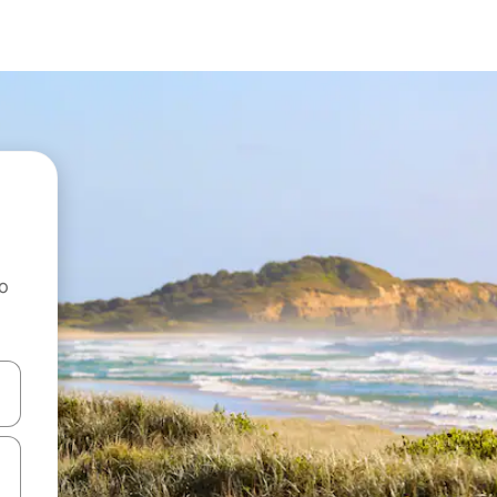
ao
dati koristeći se strelicama prema gore i prema dolje, kao i dodirom i