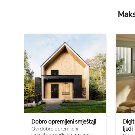
Maks
Dobro opremljeni smještaji
Digit
ljudi
Ovi dobro opremljeni
smještaji, među kojima ima