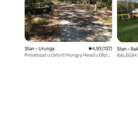
Stan – Urunga
Prosječna ocjena: 4,93/5
4,93 (137)
Stan – Ral
Privatnost u četvrti Hungry Head u blizini
RALEIGH
plaže.