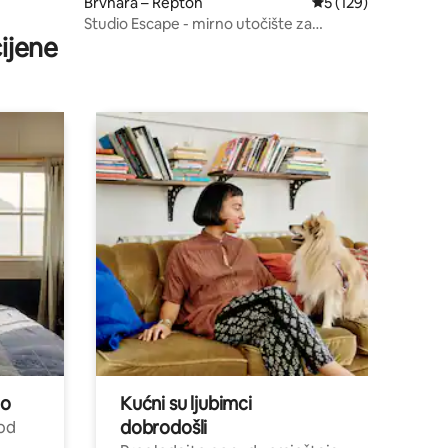
Brvnara – Repton
Prosječna ocjena: 5/
5 (129)
Studio Escape - mirno utočište za
ijene
napajanje!
no
Kućni su ljubimci
dobrodošli
 od
,