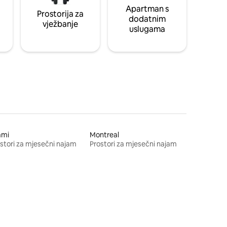
Apartman s
Prostorija za
dodatnim
vježbanje
uslugama
ami
Montreal
stori za mjesečni najam
Prostori za mjesečni najam