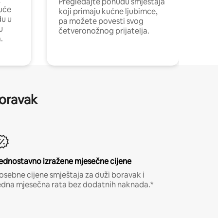
Pregledajte ponudu smještaja
uće
koji primaju kućne ljubimce,
du u
pa možete povesti svog
u
četveronožnog prijatelja.
.
boravak
ednostavno izražene mjesečne cijene
osebne cijene smještaja za duži boravak i
edna mjesečna rata bez dodatnih naknada.*