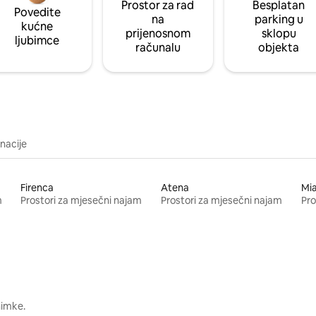
Prostor za rad
Besplatan
Povedite
na
parking u
kućne
prijenosnom
sklopu
ljubimce
računalu
objekta
inacije
Firenca
Atena
Mi
m
Prostori za mjesečni najam
Prostori za mjesečni najam
Pro
nimke.