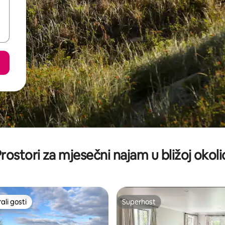
rostori za mjesečni najam u bližoj okoli
li gosti
Superhost
više rangiranima s oznakom „Odabrali gosti”
Superhost