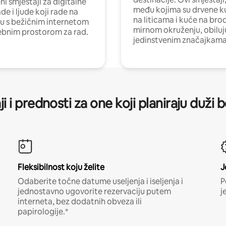
i smještaji za digitalne
među kojima su drvene k
e i ljude koji rade na
na liticama i kuće na bro
nu s bežičnim internetom
mirnom okruženju, obiluj
ebnim prostorom za rad.
jedinstvenim značajkama
ji i prednosti za one koji planiraju duži 
Fleksibilnost koju želite
J
Odaberite točne datume useljenja i iseljenja i
P
jednostavno ugovorite rezervaciju putem
j
interneta, bez dodatnih obveza ili
papirologije.*