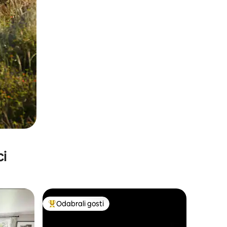
ci
Odabrali gosti
Među najviše rangiranima s oznakom „Odabrali gosti”