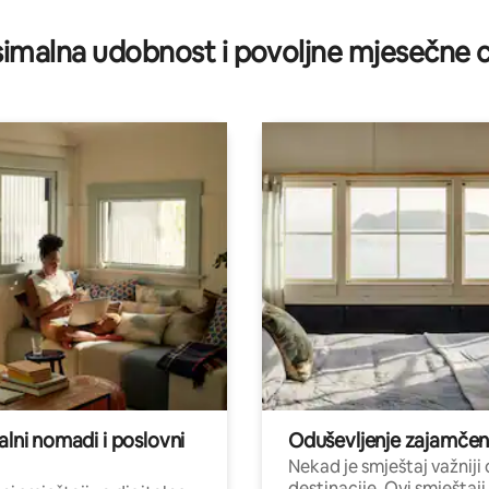
imalna udobnost i povoljne mjesečne c
alni nomadi i poslovni
Oduševljenje zajamče
Nekad je smještaj važniji
destinacije. Ovi smještaji