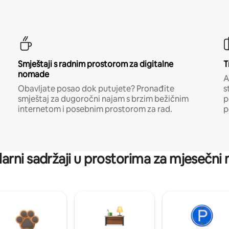
Smještaji s radnim prostorom za digitalne
T
nomade
A
Obavljate posao dok putujete? Pronađite
s
smještaj za dugoročni najam s brzim bežičnim
p
internetom i posebnim prostorom za rad.
p
arni sadržaji u prostorima za mjesečni