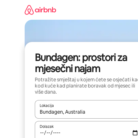
Prijeđi
na
sadržaj
Bundagen: prostori za
mjesečni najam
Potražite smještaj u kojem ćete se osjećati k
kod kuće kad planirate boravak od mjesec ili
više dana.
Lokacija
Kada budu dostupni rezultati, moći ćete ih pregle
Dolazak