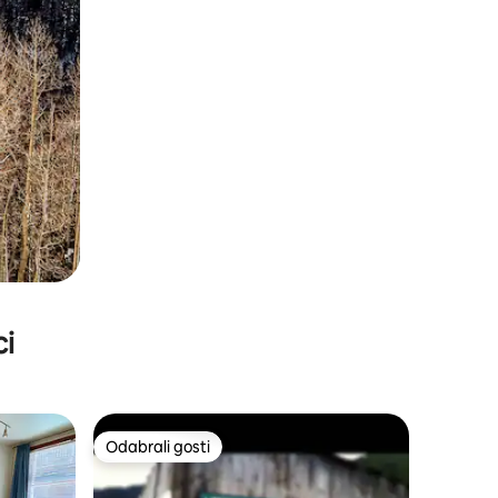
ci
Odabrali gosti
Odabrali gosti