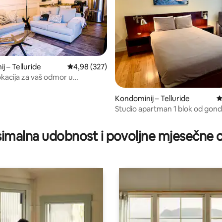
, recenzija: 147
j – Telluride
Prosječna ocjena: 4,98/5, recenzija: 327
4,98 (327)
kacija za vaš odmor u
!
Kondominij – Telluride
P
Studio apartman 1 blok od gond
imalna udobnost i povoljne mjesečne c