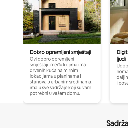
Dobro opremljeni smještaji
Digit
ljudi
Ovi dobro opremljeni
smještaji, među kojima ima
Udobn
drvenih kuća na mirnim
nomad
lokacijama u planinama i
dalji
stanova u urbanim sredinama,
i pos
imaju sve sadržaje koji su vam
potrebni u vašem domu.
Sadrža