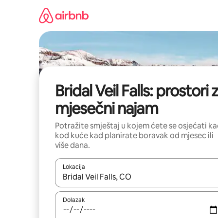
Prijeđi
na
sadržaj
Bridal Veil Falls: prostori 
mjesečni najam
Potražite smještaj u kojem ćete se osjećati k
kod kuće kad planirate boravak od mjesec ili
više dana.
Lokacija
Kada budu dostupni rezultati, moći ćete ih pregle
Dolazak