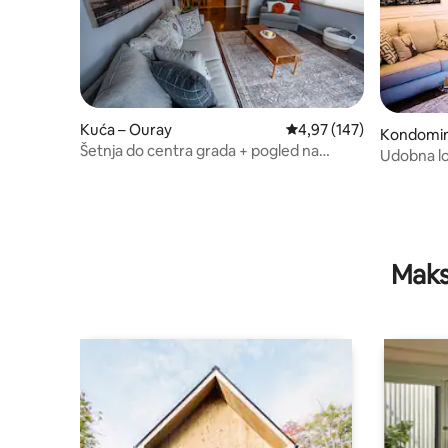
Kuća – Ouray
Prosječna ocjena: 4,97/5
4,97 (147)
Kondomini
Šetnja do centra grada + pogled na
Udobna lo
planine + masažna kada + garaža
Tellurideu
Maks