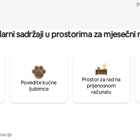
p
arni sadržaji u prostorima za mjesečni
Prostor za rad na
Povedite kućne
prijenosnom
ljubimce
računalu
inacije