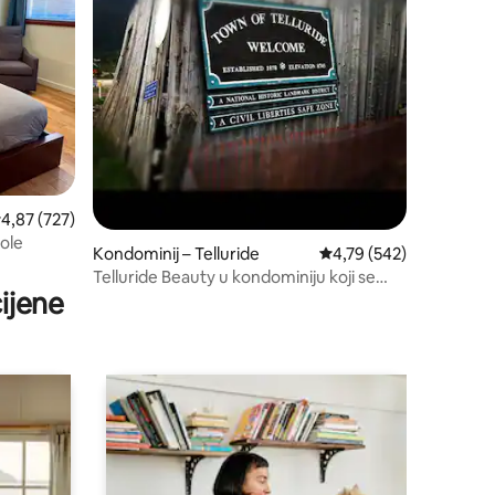
rosječna ocjena: 4,87/5, recenzija: 727
4,87 (727)
ole
Kondominij – Telluride
Prosječna ocjena: 4,79/
4,79 (542)
Telluride Beauty u kondominiju koji se
ijene
nalazi na prikladnoj lokaciji