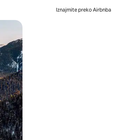
Iznajmite preko Airbnba
li prelaskom prstom po zaslonu.