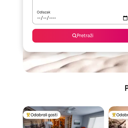
Odlazak
Pretraži
P
Odabrali gosti
Odabra
Među najviše rangiranima s oznakom „Odabrali gosti”
Među naj