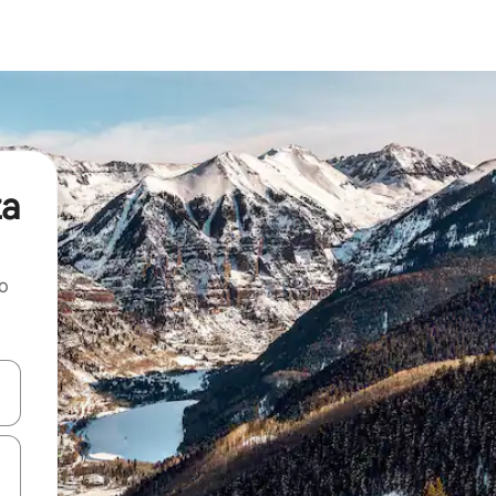
za
ao
dati koristeći se strelicama prema gore i prema dolje, kao i dodirom i