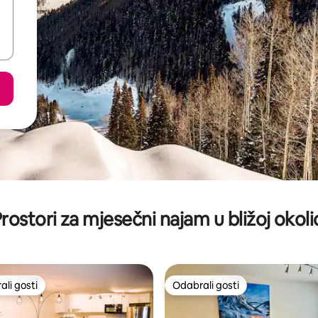
rostori za mjesečni najam u bližoj okoli
li gosti
Odabrali gosti
više rangiranima s oznakom „Odabrali gosti”
Odabrali gosti