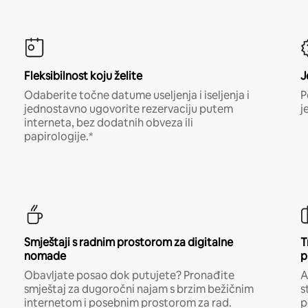
Fleksibilnost koju želite
J
Odaberite točne datume useljenja i iseljenja i
P
jednostavno ugovorite rezervaciju putem
j
interneta, bez dodatnih obveza ili
papirologije.*
Smještaji s radnim prostorom za digitalne
T
nomade
p
Obavljate posao dok putujete? Pronađite
A
smještaj za dugoročni najam s brzim bežičnim
s
internetom i posebnim prostorom za rad.
p