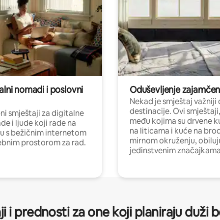
alni nomadi i poslovni
Oduševljenje zajamče
Nekad je smještaj važniji
destinacije. Ovi smještaji
i smještaji za digitalne
među kojima su drvene k
e i ljude koji rade na
na liticama i kuće na bro
nu s bežičnim internetom
mirnom okruženju, obiluj
ebnim prostorom za rad.
jedinstvenim značajkama
ji i prednosti za one koji planiraju duži 