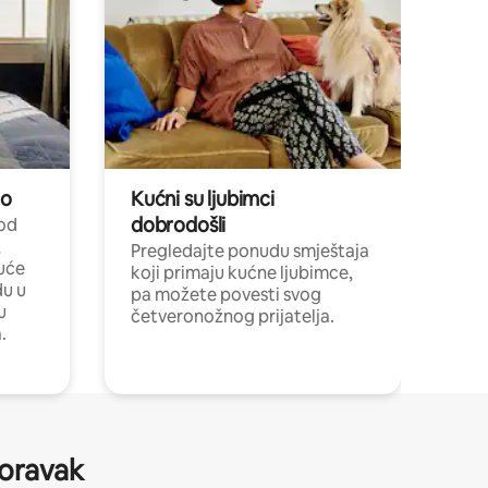
no
Kućni su ljubimci
dobrodošli
 od
,
Pregledajte ponudu smještaja
uće
koji primaju kućne ljubimce,
du u
pa možete povesti svog
u
četveronožnog prijatelja.
.
boravak