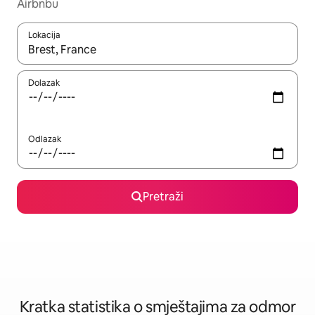
Airbnbu
Lokacija
Kada budu dostupni rezultati, moći ćete ih pregledati koristeći
Dolazak
Odlazak
Pretraži
Kratka statistika o smještajima za odmor