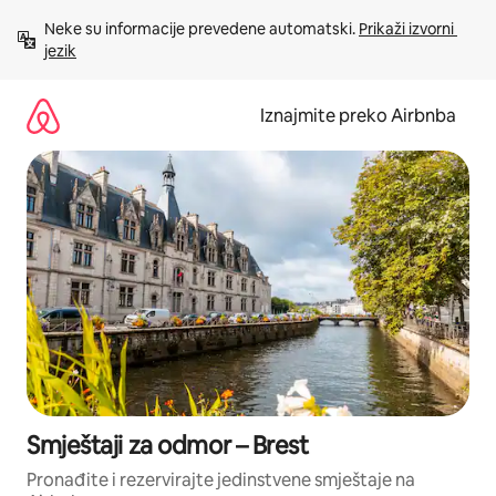
Prijeđi
Neke su informacije prevedene automatski. 
Prikaži izvorni 
na
jezik
sadržaj
Iznajmite preko Airbnba
Smještaji za odmor – Brest
Pronađite i rezervirajte jedinstvene smještaje na