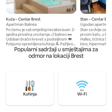
Kuća – Centar Brest
Stan – Centar Bre
Apartman Balinéa
Ugodan apartman 
Halles St Louis
Po čemu je vaš smještaj nezaboravan: 2-
Stan za dvije osobe
sjedna privatna unutarnja 🛁 balneo 🛏️
prvom katu, u blizi
Udoban bračni krevet s posteljinom 🍽️
Halles, tržnica Sai
Potpuno opremljena kuhinja 🏝️ Pažljivo
kino, hipermarket,
Popularni sadržaji u smještajima za
uređeni smještaji. 🌿 Privatna vanjska
kulturni centar). 
drvena terasa Široki 📺TV Uključen je 🅿️
Wi-Fi, posteljina, r
odmor na lokaciji Brest
privatni parking щ Formula za noćnu
šampon, čaj i kava! tramvajska 
njegu • Dolazak je u 18:00 • Odjava u
autobusna stajališ
10:00 💡 Opcije (ovisno o dostupnosti): •
hoda. Željeznička s
Rani dolazak u 15:00: +17 EUR • Vrlo rani
minuta hoda (1 km)
dolazak u 13:00: + 34 EUR • Kasnija odjava
udaljeno 50 metar
u 13:00: +17 EUR • Kasni odlazak u 15:00:
parkiralište nalazi 
+34 EUR
(pogledajte kartu 
Kuhinja
Wi-Fi