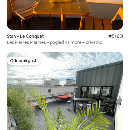
Stan – Le Conquet
Prosječna o
5 (63)
Les Pierres Marines – pogled na more – privatno
parkiralište
Odabrali gosti
Odabrali gosti