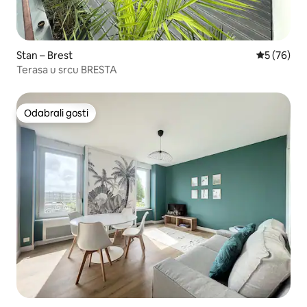
Stan – Brest
Prosječna o
5 (76)
Terasa u srcu BRESTA
Odabrali gosti
Odabrali gosti