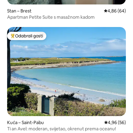
Stan – Brest
Prosječna ocje
4,86 (64)
Apartman Petite Suite s masažnom kadom
Odabrali gosti
Među najviše rangiranima s oznakom „Odabrali gosti”
Kuća – Saint-Pabu
Prosječna ocje
4,96 (56)
Ti an Avel: moderan, svijetao, okrenut prema oceanu!