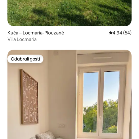
Kuća – Locmaria-Plouzané
Prosječna ocje
4,94 (54)
Villa Locmaria
Odabrali gosti
Odabrali gosti