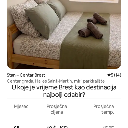
Stan – Centar Brest
Prosječna 
5 (14)
Centar grada, Halles Saint-Martin, mir i parkiralište
U koje je vrijeme Brest kao destinacija
najbolji odabir?
Mjesec
Prosječna
Prosječna
cijena
temp.