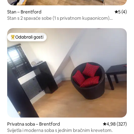
Stan – Brentford
Prosječna
5 (4)
Stan s 2 spavaće sobe (1 s privatnom kupaonicom)
Brentford/Great London
Odabrali gosti
Među najviše rangiranima s oznakom „Odabrali gosti”
Privatna soba – Brentford
Prosječna ocjen
4,98 (327)
Svijetla i moderna soba s jednim bračnim krevetom.