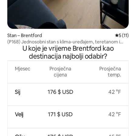
Stan – Brentford
Prosječna 
5 (11)
(P168) Jednosobni stan s klima-uređajem, teretanom i
U koje je vrijeme Brentford kao
parkiralištem, West London
destinacija najbolji odabir?
Mjesec
Prosječna
Prosječna
cijena
temp.
Sij
176 $ USD
42 °F
Velj
171 $ USD
42 °F