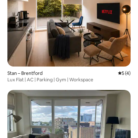
Stan – Brentford
Prosječna
5 (4)
Lux Flat | AC | Parking | Gym | Workspace