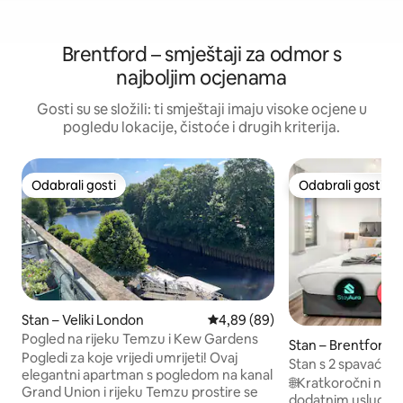
Brentford – smještaji za odmor s
najboljim ocjenama
Gosti su se složili: ti smještaji imaju visoke ocjene u
pogledu lokacije, čistoće i drugih kriterija.
Odabrali gosti
Odabrali gosti
Odabrali gosti
Odabrali gosti
Stan – Veliki London
Prosječna ocjena: 4,89/5, recenz
4,89 (89)
Pogled na rijeku Temzu i Kew Gardens
Stan – Brentford
Pogledi za koje vrijedi umrijeti! Ovaj
Stan s 2 spavaće s
elegantni apartman s pogledom na kanal
pogledom na grad |
🌐Kratkoročni najam
Grand Union i rijeku Temzu prostire se
Fi
dodatnim uslugam