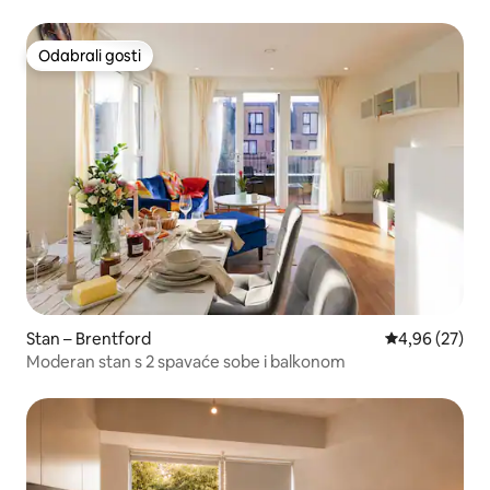
Odabrali gosti
Odabrali gosti
Stan – Brentford
Prosječna ocje
4,96 (27)
Moderan stan s 2 spavaće sobe i balkonom