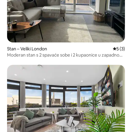
Stan – Veliki London
Prosječna
5 (3)
Moderan stan s 2 spavaće sobe i 2 kupaonice u zapadnom
Londonu