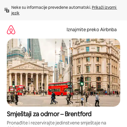
Prijeđi
Neke su informacije prevedene automatski. 
Prikaži izvorni 
na
jezik
sadržaj
Iznajmite preko Airbnba
Smještaji za odmor – Brentford
Pronađite i rezervirajte jedinstvene smještaje na