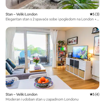
Stan – Veliki London
Prosječna
5 (3)
Elegantan stan s 2 spavaće sobe i pogledom na London +
parkiralište u blizini Heathrowa
Stan – Veliki London
Prosječna
5 (4)
Moderan i udoban stan u zapadnom Londonu