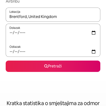
Airbnbu
Lokacija
Kada budu dostupni rezultati, moći ćete ih pregledati koristeći
Dolazak
Odlazak
Pretraži
Kratka statistika o smještajima za odmor