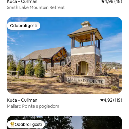
Kuća – Cullman
Prosječna ocje
4,98 (48)
Smith Lake Mountain Retreat
Odabrali gosti
Odabrali gosti
Kuća – Cullman
Prosječna ocjen
4,92 (119)
Mallard Pointe s pogledom
Odabrali gosti
Među najviše rangiranima s oznakom „Odabrali gosti”