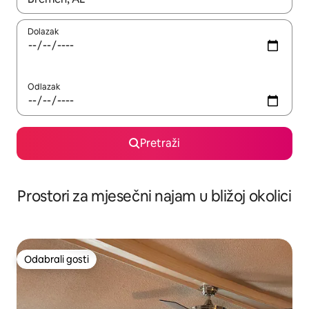
Dolazak
Odlazak
Pretraži
Prostori za mjesečni najam u bližoj okolici
Odabrali gosti
Odabrali gosti