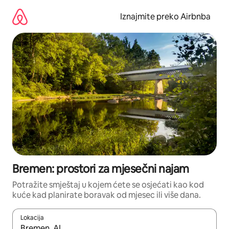
Prijeđi
na
Iznajmite preko Airbnba
sadržaj
Bremen: prostori za mjesečni najam
Potražite smještaj u kojem ćete se osjećati kao kod
kuće kad planirate boravak od mjesec ili više dana.
Lokacija
Kada budu dostupni rezultati, moći ćete ih pregledati koristeći