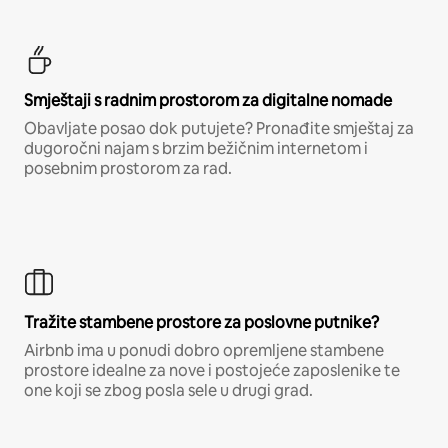
Smještaji s radnim prostorom za digitalne nomade
Obavljate posao dok putujete? Pronađite smještaj za
dugoročni najam s brzim bežičnim internetom i
posebnim prostorom za rad.
Tražite stambene prostore za poslovne putnike?
Airbnb ima u ponudi dobro opremljene stambene
prostore idealne za nove i postojeće zaposlenike te
one koji se zbog posla sele u drugi grad.