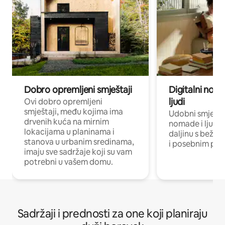
Dobro opremljeni smještaji
Digitalni noma
ljudi
Ovi dobro opremljeni
smještaji, među kojima ima
Udobni smještaj
drvenih kuća na mirnim
nomade i ljude 
lokacijama u planinama i
daljinu s bežič
stanova u urbanim sredinama,
i posebnim pro
imaju sve sadržaje koji su vam
potrebni u vašem domu.
Sadržaji i prednosti za one koji planiraju