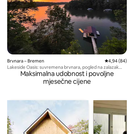
Brvnara – Bremen
Prosječna ocje
4,94 (84)
Lakeside Oasis: suvremena brvnara, pogled na zalazak
Maksimalna udobnost i povoljne
sunca
mjesečne cijene