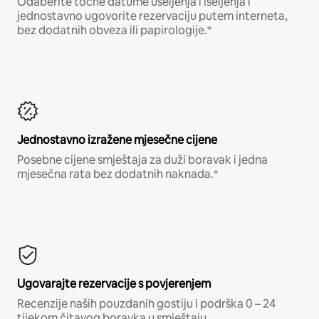
Odaberite točne datume useljenja i iseljenja i
jednostavno ugovorite rezervaciju putem interneta,
bez dodatnih obveza ili papirologije.*
Jednostavno izražene mjesečne cijene
Posebne cijene smještaja za duži boravak i jedna
mjesečna rata bez dodatnih naknada.*
Ugovarajte rezervacije s povjerenjem
Recenzije naših pouzdanih gostiju i podrška 0 – 24
tijekom čitavog boravka u smještaju.