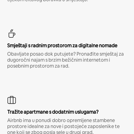
Smještaji s radnim prostorom za digitalne nomade
Obavljate posao dok putujete? Pronađite smještaj za
dugoročni najam s brzim bežičnim internetom i
posebnim prostorom za rad.
Tražite apartmane s dodatnim uslugama?
Airbnb ima u ponudi dobro opremljene stambene
prostore idealne za nove i postojeće zaposlenike te
one koji se zbog posla sele u drugi grad.