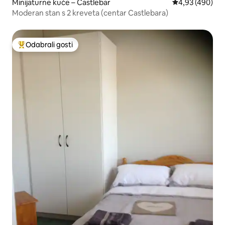
Minijaturne kuće – Castlebar
Prosječna ocjen
4,93 (490)
Moderan stan s 2 kreveta (centar Castlebara)
Odabrali gosti
Među najviše rangiranima s oznakom „Odabrali gosti”