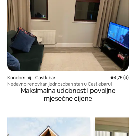
Kondominij – Castlebar
Prosječna oc
4,75 (4)
Nedavno renoviran jednosoban stan u Castlebaru!
Maksimalna udobnost i povoljne
mjesečne cijene