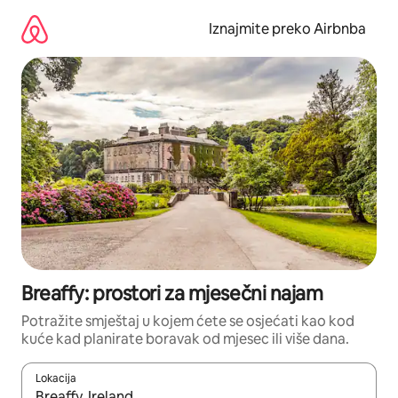
Prijeđi
na
Iznajmite preko Airbnba
sadržaj
Breaffy: prostori za mjesečni najam
Potražite smještaj u kojem ćete se osjećati kao kod
kuće kad planirate boravak od mjesec ili više dana.
Lokacija
Kada budu dostupni rezultati, moći ćete ih pregledati koristeći