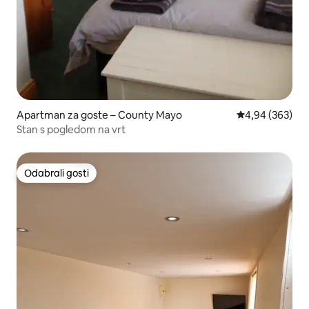
Apartman za goste – County Mayo
Prosječna ocjen
4,94 (363)
Stan s pogledom na vrt
Odabrali gosti
Odabrali gosti