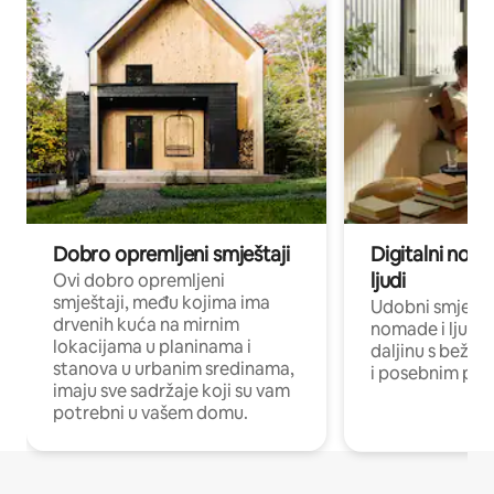
Dobro opremljeni smještaji
Digitalni noma
ljudi
Ovi dobro opremljeni
smještaji, među kojima ima
Udobni smještaj
drvenih kuća na mirnim
nomade i ljude 
lokacijama u planinama i
daljinu s bežič
stanova u urbanim sredinama,
i posebnim pro
imaju sve sadržaje koji su vam
potrebni u vašem domu.