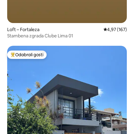
Loft – Fortaleza
Prosječna ocjen
4,97 (167)
Stambena zgrada Clube Lima 01
Odabrali gosti
Među najviše rangiranima s oznakom „Odabrali gosti”