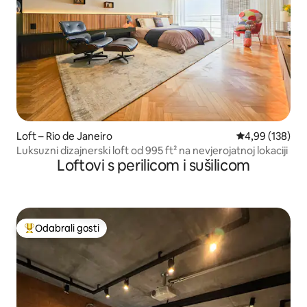
Loft – Rio de Janeiro
Prosječna ocjen
4,99 (138)
Luksuzni dizajnerski loft od 995 ft² na nevjerojatnoj lokaciji
Loftovi s perilicom i sušilicom
Odabrali gosti
Među najviše rangiranima s oznakom „Odabrali gosti”