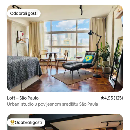
Odabrali gosti
Odabrali gosti
Loft – São Paulo
Prosječna ocjen
4,95 (125)
Urbani studio u povijesnom središtu São Paula
Odabrali gosti
Među najviše rangiranima s oznakom „Odabrali gosti”