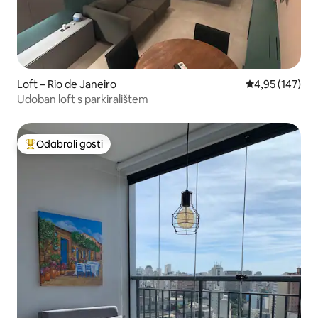
Loft – Rio de Janeiro
Prosječna ocjen
4,95 (147)
Udoban loft s parkiralištem
Odabrali gosti
Među najviše rangiranima s oznakom „Odabrali gosti”