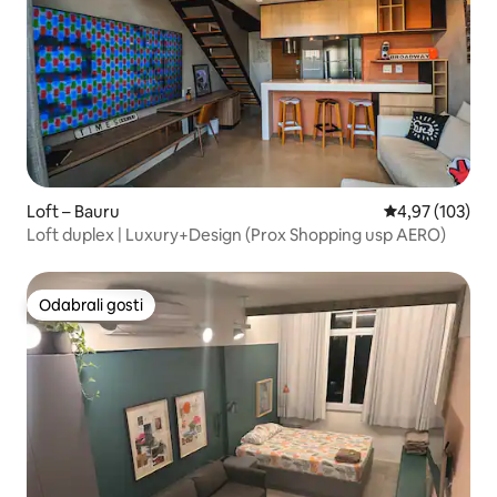
Loft – Bauru
Prosječna ocjen
4,97 (103)
Loft duplex | Luxury+Design (Prox Shopping usp AERO)
Odabrali gosti
Odabrali gosti