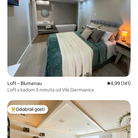
Loft – Blumenau
Prosječna ocjen
4,99 (141)
Loft s kadom 5 minuta od Vila Germanice
Odabrali gosti
Među najviše rangiranima s oznakom „Odabrali gosti”