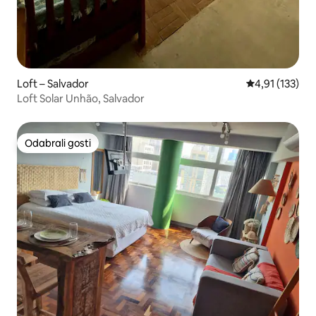
Loft – Salvador
Prosječna ocje
4,91 (133)
Loft Solar Unhão, Salvador
Odabrali gosti
Odabrali gosti