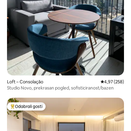
Loft – Consolação
Prosječna ocjen
4,97 (258)
Studio Novo, prekrasan pogled, sofisticiranost/bazen
Odabrali gosti
Među najviše rangiranima s oznakom „Odabrali gosti”