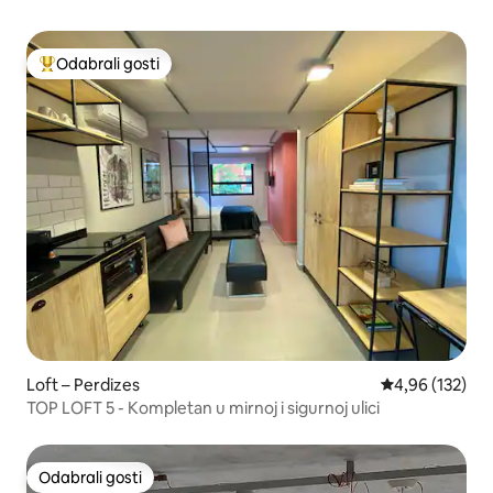
Odabrali gosti
Među najviše rangiranima s oznakom „Odabrali gosti”
Loft – Perdizes
Prosječna ocjen
4,96 (132)
TOP LOFT 5 - Kompletan u mirnoj i sigurnoj ulici
Odabrali gosti
Odabrali gosti