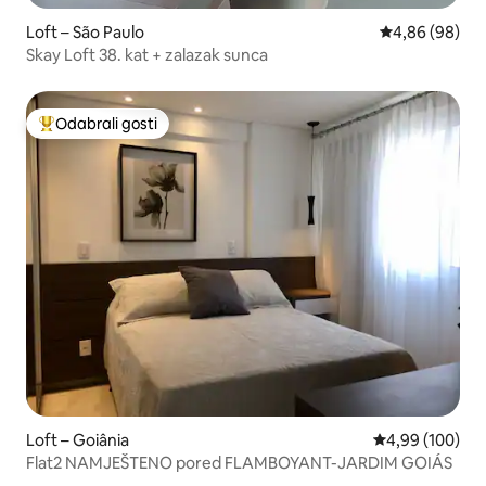
Loft – São Paulo
Prosječna ocje
4,86 (98)
Skay Loft 38. kat + zalazak sunca
Odabrali gosti
Među najviše rangiranima s oznakom „Odabrali gosti”
Loft – Goiânia
Prosječna ocjen
4,99 (100)
Flat2 NAMJEŠTENO pored FLAMBOYANT-JARDIM GOIÁS