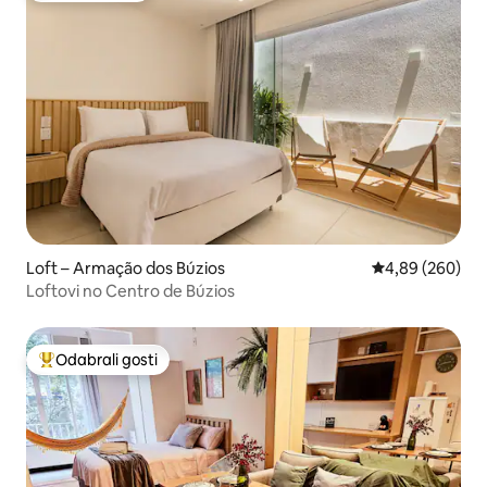
Loft – Armação dos Búzios
Prosječna ocjen
4,89 (260)
Loftovi no Centro de Búzios
Odabrali gosti
Među najviše rangiranima s oznakom „Odabrali gosti”