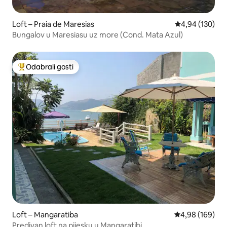
Loft – Praia de Maresias
Prosječna ocjen
4,94 (130)
Bungalov u Maresiasu uz more (Cond. Mata Azul)
Odabrali gosti
Među najviše rangiranima s oznakom „Odabrali gosti”
Loft – Mangaratiba
Prosječna ocjen
4,98 (169)
Predivan loft na pijesku u Mangaratibi