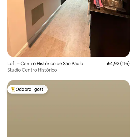
Loft – Centro Histórico de São Paulo
Prosječna ocjen
4,92 (116)
Studio Centro Histórico
Odabrali gosti
Među najviše rangiranima s oznakom „Odabrali gosti”