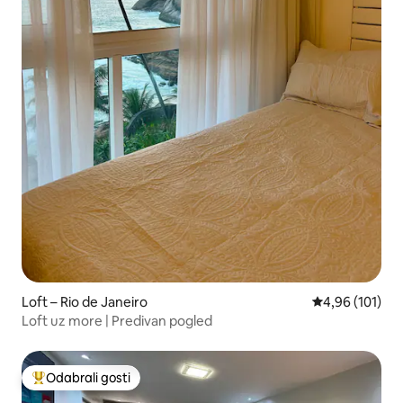
Loft – Rio de Janeiro
Prosječna ocjen
4,96 (101)
Loft uz more | Predivan pogled
Odabrali gosti
Među najviše rangiranima s oznakom „Odabrali gosti”