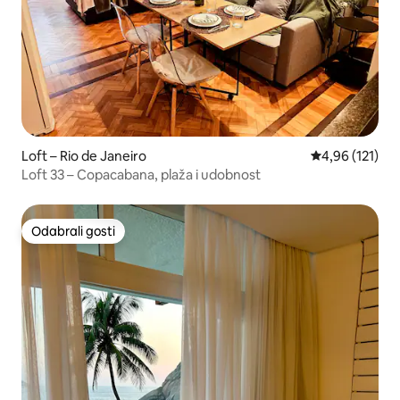
Loft – Rio de Janeiro
Prosječna ocjen
4,96 (121)
Loft 33 – Copacabana, plaža i udobnost
Odabrali gosti
Odabrali gosti