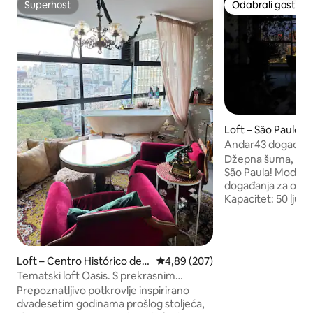
Superhost
Odabrali gosti
Superhost
Odabrali gosti
Loft – São Paulo
Andar43 događaji
Džepna šuma, u naj
São Paula! Modularni prostor za privatna
događanja za osobe
Kapacitet: 50 ljudi 
domaćina i pružatelj
koji sjede. Za korporativna događanja /
događanja brendova
gostiju primjenjuje
Loft – Centro Histórico de S
Prosječna ocjena: 4,89/5, recenzi
4,89 (207)
izdajemo račun. Obratite pozornost na
ão Paulo
Tematski loft Oasis. S prekrasnim
pravila najma (kapa
pogledom.
Prepoznatljivo potkrovlje inspirirano
prijevoz materijala 
dvadesetim godinama prošlog stoljeća,
nam se javite prij