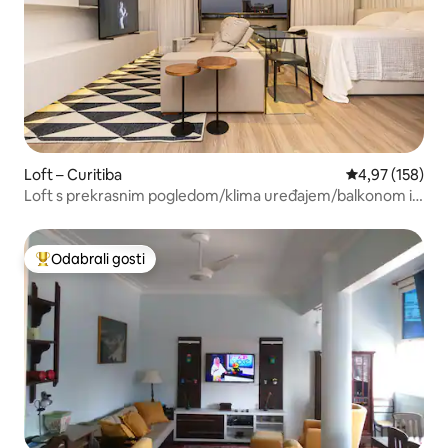
Loft – Curitiba
Prosječna ocjen
4,97 (158)
Loft s prekrasnim pogledom/klima uređajem/balkonom i
garažom
Odabrali gosti
Među najviše rangiranima s oznakom „Odabrali gosti”