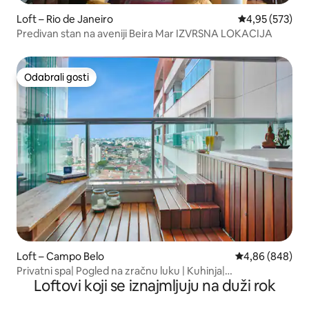
Loft – Rio de Janeiro
Prosječna ocjen
4,95 (573)
Predivan stan na aveniji Beira Mar IZVRSNA LOKACIJA
Odabrali gosti
Odabrali gosti
Loft – Campo Belo
Prosječna ocjen
4,86 (848)
Privatni spa| Pogled na zračnu luku | Kuhinja|
Loftovi koji se iznajmljuju na duži rok
Grijanje/Otvoreni bazen