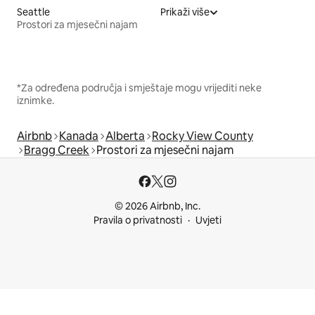
Seattle
Prikaži više
Prostori za mjesečni najam
*Za određena područja i smještaje mogu vrijediti neke
iznimke.
Airbnb
Kanada
Alberta
Rocky View County
Bragg Creek
Prostori za mjesečni najam
© 2026 Airbnb, Inc.
Pravila o privatnosti
Uvjeti