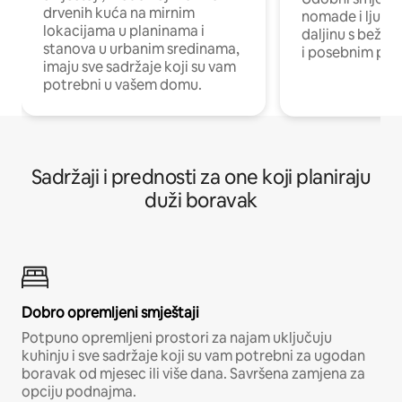
drvenih kuća na mirnim
nomade i ljude 
lokacijama u planinama i
daljinu s bežič
stanova u urbanim sredinama,
i posebnim pro
imaju sve sadržaje koji su vam
potrebni u vašem domu.
Sadržaji i prednosti za one koji planiraju
duži boravak
Dobro opremljeni smještaji
Potpuno opremljeni prostori za najam uključuju
kuhinju i sve sadržaje koji su vam potrebni za ugodan
boravak od mjesec ili više dana. Savršena zamjena za
opciju podnajma.