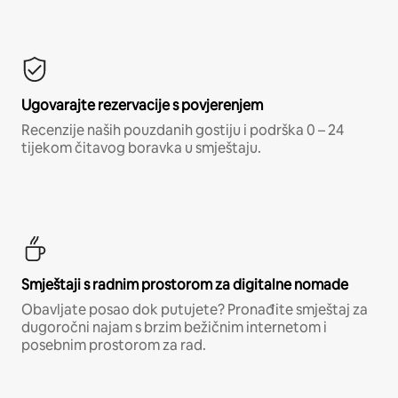
Ugovarajte rezervacije s povjerenjem
Recenzije naših pouzdanih gostiju i podrška 0 – 24
tijekom čitavog boravka u smještaju.
Smještaji s radnim prostorom za digitalne nomade
Obavljate posao dok putujete? Pronađite smještaj za
dugoročni najam s brzim bežičnim internetom i
posebnim prostorom za rad.