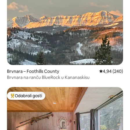
Brvnara – Foothills County
Prosječna ocjen
4,94 (240)
Brvnara na ranču BlueRock u Kananaskisu
Odabrali gosti
Među najviše rangiranima s oznakom „Odabrali gosti”