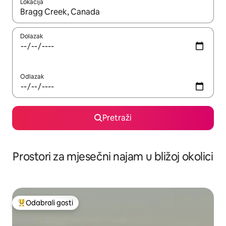
Lokacija
Kada budu dostupni rezultati, moći ćete ih pregledati koristeći
Dolazak
Odlazak
Pretraži
Prostori za mjesečni najam u bližoj okolici
Odabrali gosti
Među najviše rangiranima s oznakom „Odabrali gosti”