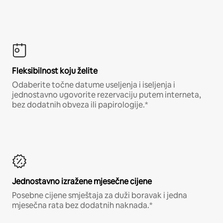
Fleksibilnost koju želite
Odaberite točne datume useljenja i iseljenja i
jednostavno ugovorite rezervaciju putem interneta,
bez dodatnih obveza ili papirologije.*
Jednostavno izražene mjesečne cijene
Posebne cijene smještaja za duži boravak i jedna
mjesečna rata bez dodatnih naknada.*