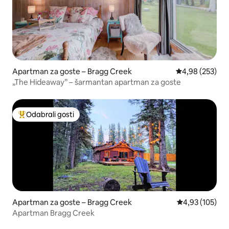
Apartman za goste – Bragg Creek
Prosječna ocjen
4,98 (253)
„The Hideaway” – šarmantan apartman za goste
Odabrali gosti
Među najviše rangiranima s oznakom „Odabrali gosti”
Apartman za goste – Bragg Creek
Prosječna ocjen
4,93 (105)
Apartman Bragg Creek