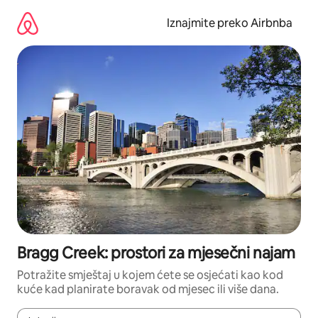
Prijeđi
na
Iznajmite preko Airbnba
sadržaj
Bragg Creek: prostori za mjesečni najam
Potražite smještaj u kojem ćete se osjećati kao kod
kuće kad planirate boravak od mjesec ili više dana.