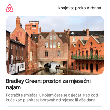
Prijeđi
na
Iznajmite preko Airbnba
sadržaj
Bradley Green: prostori za mjesečni
najam
Potražite smještaj u kojem ćete se osjećati kao kod
kuće kad planirate boravak od mjesec ili više dana.