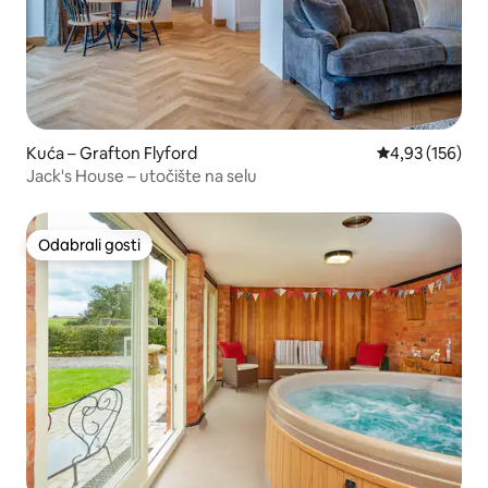
Kuća – Grafton Flyford
Prosječna ocjen
4,93 (156)
Jack's House – utočište na selu
Odabrali gosti
Odabrali gosti