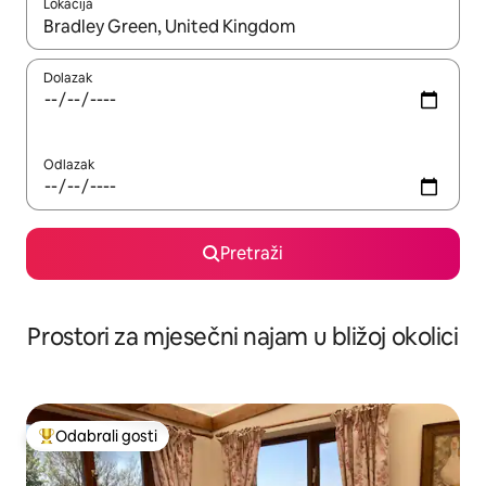
Lokacija
Kada budu dostupni rezultati, moći ćete ih pregledati koristeći
Dolazak
Odlazak
Pretraži
Prostori za mjesečni najam u bližoj okolici
Odabrali gosti
Među najviše rangiranima s oznakom „Odabrali gosti”