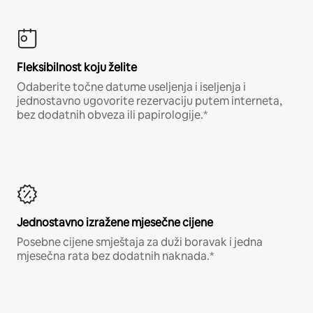
Fleksibilnost koju želite
Odaberite točne datume useljenja i iseljenja i
jednostavno ugovorite rezervaciju putem interneta,
bez dodatnih obveza ili papirologije.*
Jednostavno izražene mjesečne cijene
Posebne cijene smještaja za duži boravak i jedna
mjesečna rata bez dodatnih naknada.*