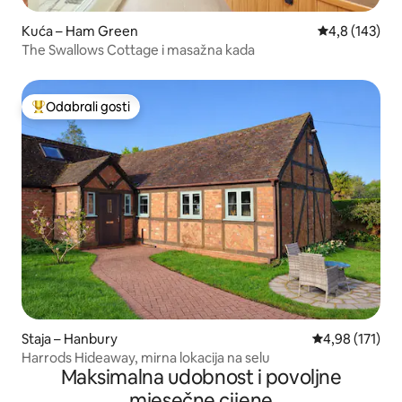
Kuća – Ham Green
Prosječna ocje
4,8 (143)
The Swallows Cottage i masažna kada
Odabrali gosti
Među najviše rangiranima s oznakom „Odabrali gosti”
Staja – Hanbury
Prosječna ocjen
4,98 (171)
Harrods Hideaway, mirna lokacija na selu
Maksimalna udobnost i povoljne
mjesečne cijene