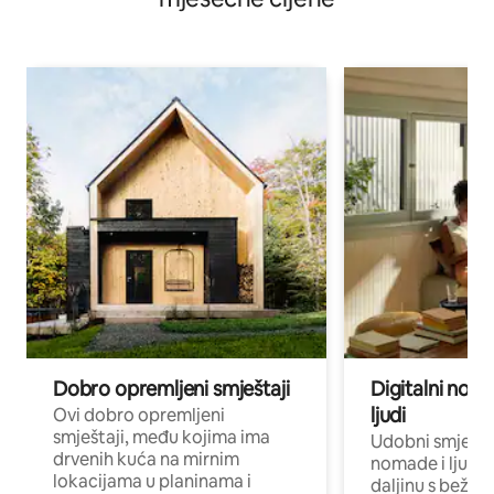
Dobro opremljeni smještaji
Digitalni noma
ljudi
Ovi dobro opremljeni
smještaji, među kojima ima
Udobni smještaj
drvenih kuća na mirnim
nomade i ljude 
lokacijama u planinama i
daljinu s bežič