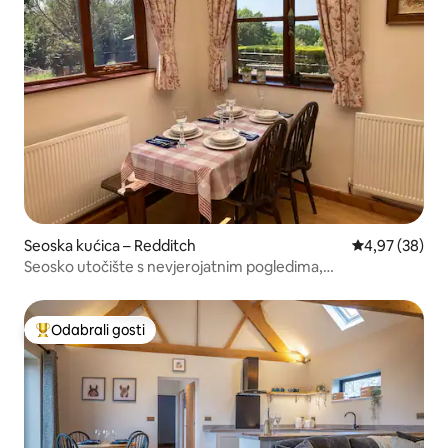
Seoska kućica – Redditch
Prosječna ocje
4,97 (38)
Seosko utočište s nevjerojatnim pogledima,
samoposluživanje
Odabrali gosti
Među najviše rangiranima s oznakom „Odabrali gosti”