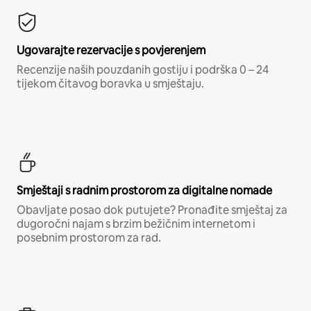
Ugovarajte rezervacije s povjerenjem
Recenzije naših pouzdanih gostiju i podrška 0 – 24
tijekom čitavog boravka u smještaju.
Smještaji s radnim prostorom za digitalne nomade
Obavljate posao dok putujete? Pronađite smještaj za
dugoročni najam s brzim bežičnim internetom i
posebnim prostorom za rad.