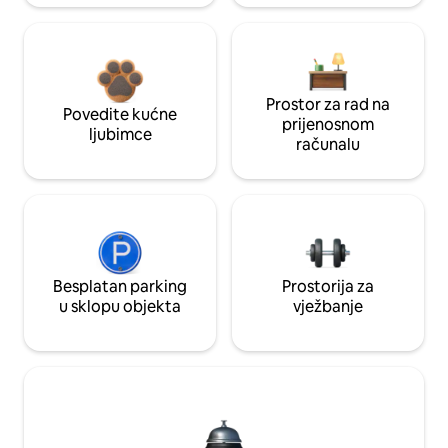
Prostor za rad na
Povedite kućne
prijenosnom
ljubimce
računalu
Besplatan parking
Prostorija za
u sklopu objekta
vježbanje