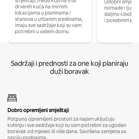
smještaji, među kojima ima
Udobni smještaj
drvenih kuća na mirnim
nomade i ljude 
lokacijama u planinama i
daljinu s bežič
stanova u urbanim sredinama,
i posebnim pro
imaju sve sadržaje koji su vam
potrebni u vašem domu.
Sadržaji i prednosti za one koji planiraju
duži boravak
Dobro opremljeni smještaji
Potpuno opremljeni prostori za najam uključuju
kuhinju i sve sadržaje koji su vam potrebni za ugodan
boravak od mjesec ili više dana. Savršena zamjena za
opciju podnajma.