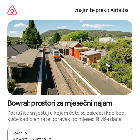
Prijeđi
na
Iznajmite preko Airbnba
sadržaj
Bowral: prostori za mjesečni najam
Potražite smještaj u kojem ćete se osjećati kao kod
kuće kad planirate boravak od mjesec ili više dana.
Lokacija
Kada budu dostupni rezultati, moći ćete ih pregledati koristeći