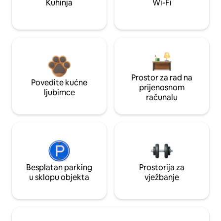
Kuhinja
Wi-Fi
Prostor za rad na
Povedite kućne
prijenosnom
ljubimce
računalu
Besplatan parking
Prostorija za
u sklopu objekta
vježbanje