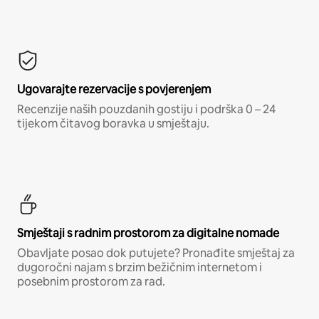
Ugovarajte rezervacije s povjerenjem
Recenzije naših pouzdanih gostiju i podrška 0 – 24
tijekom čitavog boravka u smještaju.
Smještaji s radnim prostorom za digitalne nomade
Obavljate posao dok putujete? Pronađite smještaj za
dugoročni najam s brzim bežičnim internetom i
posebnim prostorom za rad.