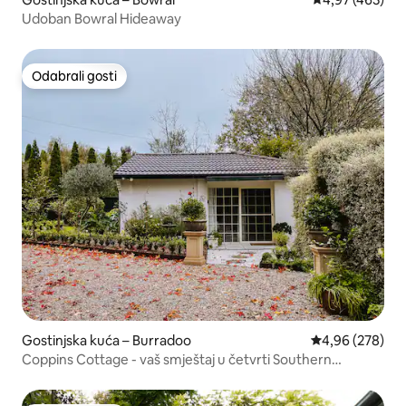
Udoban Bowral Hideaway
Odabrali gosti
Odabrali gosti
Gostinjska kuća – Burradoo
Prosječna ocjen
4,96 (278)
Coppins Cottage - vaš smještaj u četvrti Southern
Highlands