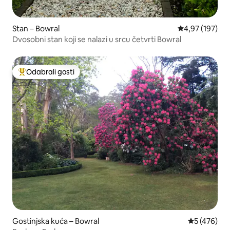
Stan – Bowral
Prosječna ocjen
4,97 (197)
Dvosobni stan koji se nalazi u srcu četvrti Bowral
Odabrali gosti
Među najviše rangiranima s oznakom „Odabrali gosti”
Gostinjska kuća – Bowral
Prosječna oc
5 (476)