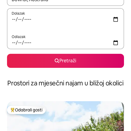
Dolazak
Odlazak
Pretraži
Prostori za mjesečni najam u bližoj okolici
Odabrali gosti
Među najviše rangiranima s oznakom „Odabrali gosti”