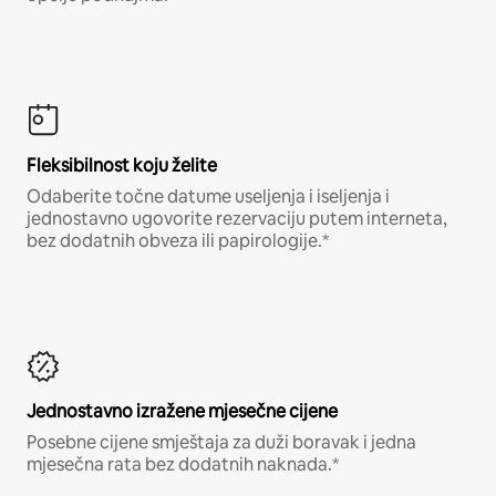
Fleksibilnost koju želite
Odaberite točne datume useljenja i iseljenja i
jednostavno ugovorite rezervaciju putem interneta,
bez dodatnih obveza ili papirologije.*
Jednostavno izražene mjesečne cijene
Posebne cijene smještaja za duži boravak i jedna
mjesečna rata bez dodatnih naknada.*