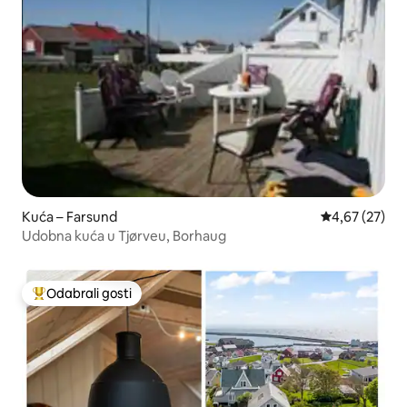
Kuća – Farsund
Prosječna ocje
4,67 (27)
Udobna kuća u Tjørveu, Borhaug
Odabrali gosti
Među najviše rangiranima s oznakom „Odabrali gosti”