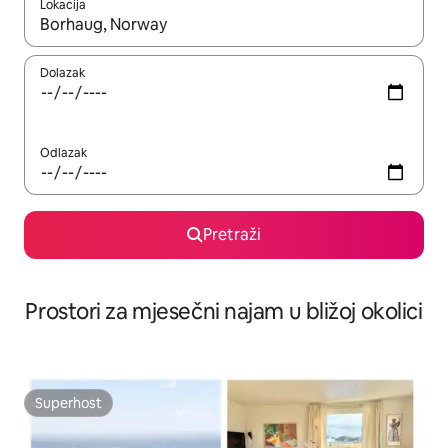
Lokacija
Kada budu dostupni rezultati, moći ćete ih pregledati koristeći
Dolazak
Odlazak
Pretraži
Prostori za mjesečni najam u bližoj okolici
Superhost
Superhost