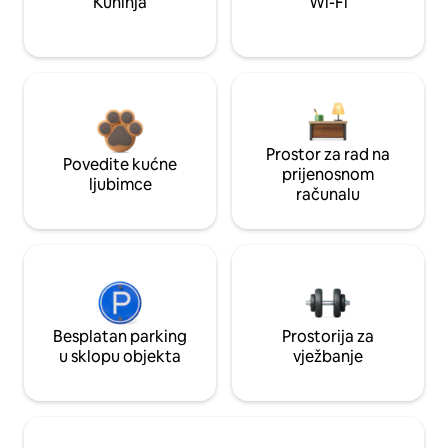
Kuhinja
Wi-Fi
Prostor za rad na
Povedite kućne
prijenosnom
ljubimce
računalu
Besplatan parking
Prostorija za
u sklopu objekta
vježbanje