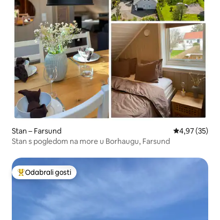
Stan – Farsund
Prosječna ocje
4,97 (35)
Stan s pogledom na more u Borhaugu, Farsund
Odabrali gosti
Među najviše rangiranima s oznakom „Odabrali gosti”