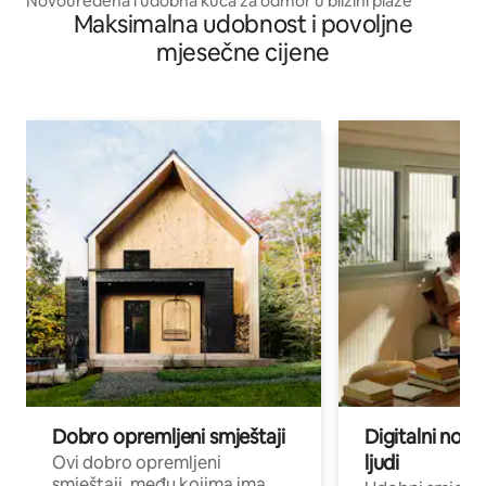
Novouređena i udobna kuća za odmor u blizini plaže
Maksimalna udobnost i povoljne
mjesečne cijene
Dobro opremljeni smještaji
Digitalni noma
ljudi
Ovi dobro opremljeni
smještaji, među kojima ima