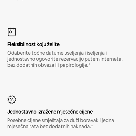
Fleksibilnost koju želite
Odaberite točne datume useljenja i iseljenja i
jednostavno ugovorite rezervaciju putem interneta,
bez dodatnih obveza ili papirologije.*
Jednostavno izražene mjesečne cijene
Posebne cijene smještaja za duži boravak i jedna
mjesečna rata bez dodatnih naknada.*