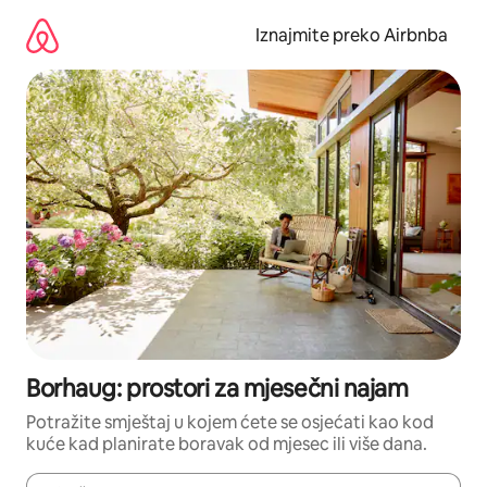
Prijeđi
na
Iznajmite preko Airbnba
sadržaj
Borhaug: prostori za mjesečni najam
Potražite smještaj u kojem ćete se osjećati kao kod
kuće kad planirate boravak od mjesec ili više dana.