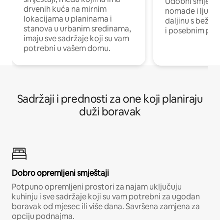
Udobni smještaj
drvenih kuća na mirnim
nomade i ljude 
lokacijama u planinama i
daljinu s bežič
stanova u urbanim sredinama,
i posebnim pro
imaju sve sadržaje koji su vam
potrebni u vašem domu.
Sadržaji i prednosti za one koji planiraju
duži boravak
Dobro opremljeni smještaji
Potpuno opremljeni prostori za najam uključuju
kuhinju i sve sadržaje koji su vam potrebni za ugodan
boravak od mjesec ili više dana. Savršena zamjena za
opciju podnajma.