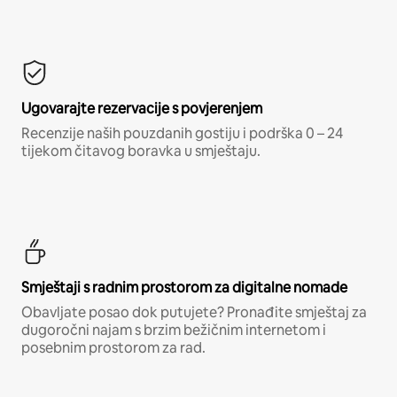
Ugovarajte rezervacije s povjerenjem
Recenzije naših pouzdanih gostiju i podrška 0 – 24
tijekom čitavog boravka u smještaju.
Smještaji s radnim prostorom za digitalne nomade
Obavljate posao dok putujete? Pronađite smještaj za
dugoročni najam s brzim bežičnim internetom i
posebnim prostorom za rad.