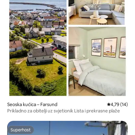
Seoska kućica – Farsund
Prosječna ocje
4,79 (14)
Prikladno za obitelji uz svjetionik Lista i prekrasne plaže
Superhost
Superhost