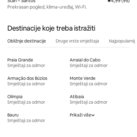
Stan – Santos
Prosječna ocje
4,99 (95)
Prekrasan pogled, klima-uređaj, Wi-Fi.
Destinacije koje treba istražiti
Obližnje destinacije
Druge vrste smještaja
Najpopularnije
Praia Grande
Arraial do Cabo
Smještaji za odmor
Smještaji za odmor
Armação dos Búzios
Monte Verde
Smještaji za odmor
Smještaji za odmor
Olímpia
Atibaia
Smještaji za odmor
Smještaji za odmor
Bauru
Prikaži više
Smještaji za odmor