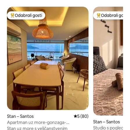
Odabrali gosti
Odabrali gosti
Među najviše rangiranima s oznakom „Odabrali gosti”
Među najviše ran
Stan – Santos
Prosječna ocjena: 5/5, recen
5 (80)
Stan – Santos
Apartman uz more-gonzaga-
veličanstven pogled.
Studio s pogledom
Stan uz more s veličanstvenim