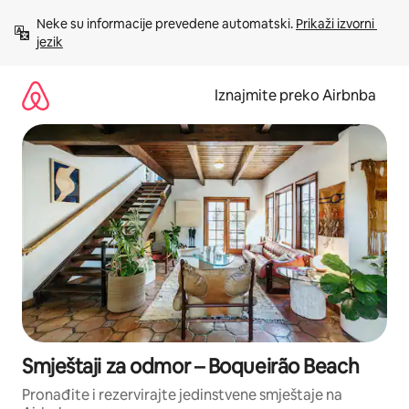
Prijeđi
Neke su informacije prevedene automatski. 
Prikaži izvorni 
na
jezik
sadržaj
Iznajmite preko Airbnba
Smještaji za odmor – Boqueirão Beach
Pronađite i rezervirajte jedinstvene smještaje na