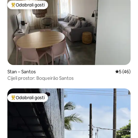
Odabrali gosti
Među najviše rangiranima s oznakom „Odabrali gosti”
Stan – Santos
Prosječna o
5 (46)
Cijeli prostor: Boqueirão Santos
Odabrali gosti
Među najviše rangiranima s oznakom „Odabrali gosti”