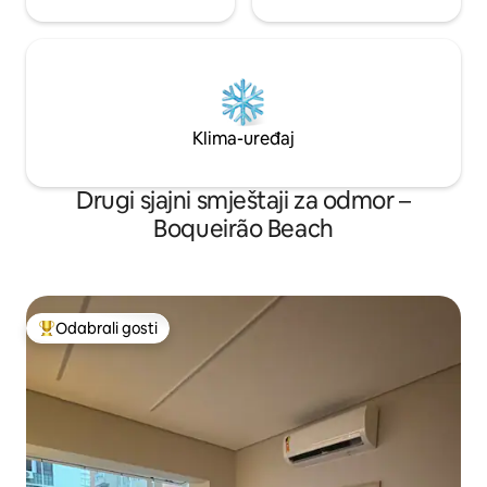
Klima-uređaj
Drugi sjajni smještaji za odmor –
Boqueirão Beach
Odabrali gosti
Među najviše rangiranima s oznakom „Odabrali gosti”