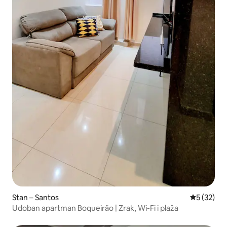
Stan – Santos
Prosječna 
5 (32)
Udoban apartman Boqueirão | Zrak, Wi-Fi i plaža