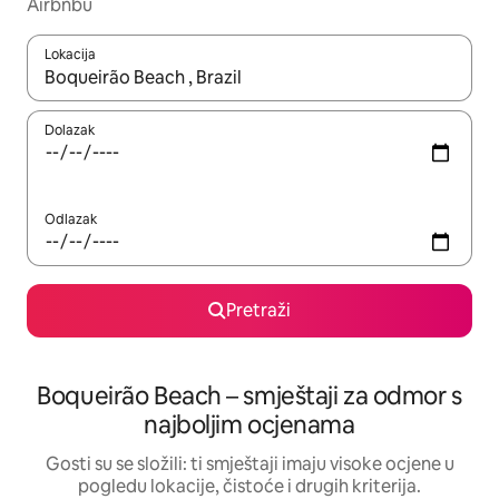
Airbnbu
Lokacija
Kada budu dostupni rezultati, moći ćete ih pregledati koristeći
Dolazak
Odlazak
Pretraži
Boqueirão Beach – smještaji za odmor s
najboljim ocjenama
Gosti su se složili: ti smještaji imaju visoke ocjene u
pogledu lokacije, čistoće i drugih kriterija.