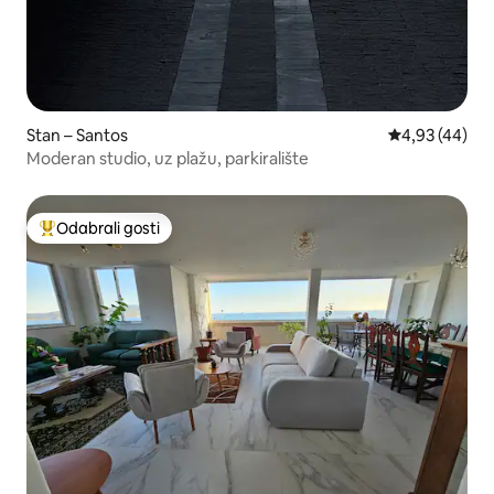
Stan – Santos
Prosječna ocje
4,93 (44)
Moderan studio, uz plažu, parkiralište
Odabrali gosti
Među najviše rangiranima s oznakom „Odabrali gosti”