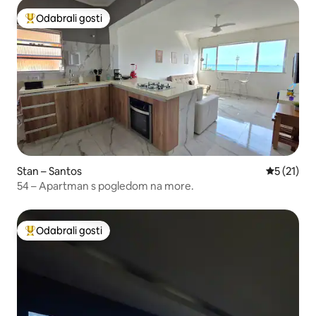
Odabrali gosti
Među najviše rangiranima s oznakom „Odabrali gosti”
Stan – Santos
Prosječna 
5 (21)
54 – Apartman s pogledom na more.
Odabrali gosti
Među najviše rangiranima s oznakom „Odabrali gosti”