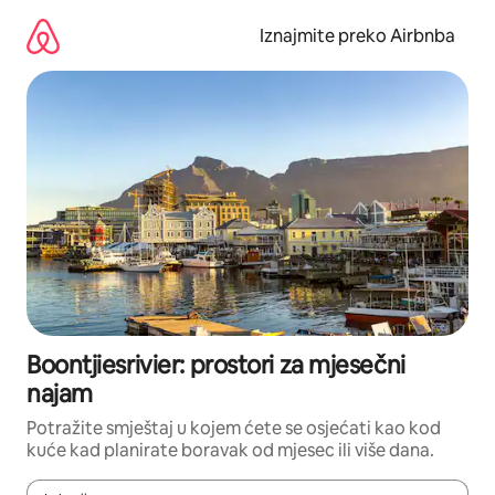
Prijeđi
na
Iznajmite preko Airbnba
sadržaj
Boontjiesrivier: prostori za mjesečni
najam
Potražite smještaj u kojem ćete se osjećati kao kod
kuće kad planirate boravak od mjesec ili više dana.