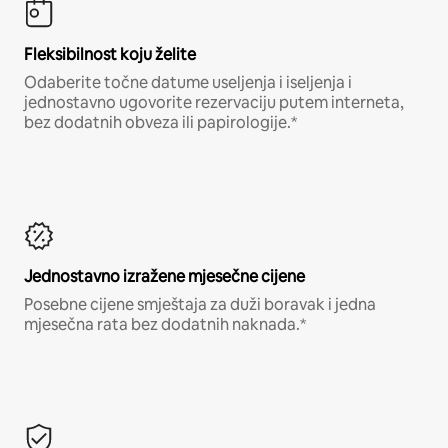
Fleksibilnost koju želite
Odaberite točne datume useljenja i iseljenja i
jednostavno ugovorite rezervaciju putem interneta,
bez dodatnih obveza ili papirologije.*
Jednostavno izražene mjesečne cijene
Posebne cijene smještaja za duži boravak i jedna
mjesečna rata bez dodatnih naknada.*