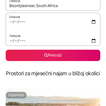
Lokacija
Kada budu dostupni rezultati, moći ćete ih pregledati koristeći
Dolazak
Odlazak
Pretraži
Prostori za mjesečni najam u bližoj okolici
Superhost
Superhost