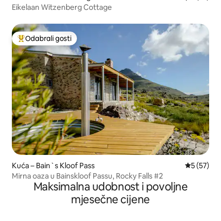
Eikelaan Witzenberg Cottage
Odabrali gosti
Među najviše rangiranima s oznakom „Odabrali gosti”
Kuća – Bain`s Kloof Pass
Prosječna 
5 (57)
Mirna oaza u Bainskloof Passu, Rocky Falls #2
Maksimalna udobnost i povoljne
mjesečne cijene