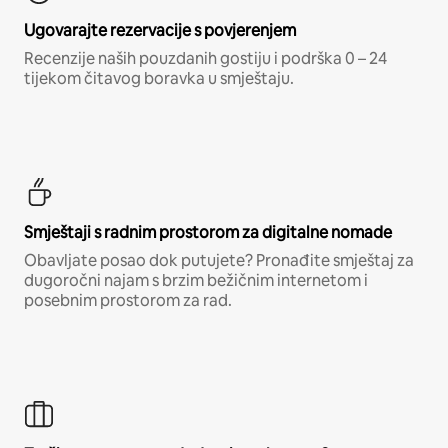
Ugovarajte rezervacije s povjerenjem
Recenzije naših pouzdanih gostiju i podrška 0 – 24
tijekom čitavog boravka u smještaju.
Smještaji s radnim prostorom za digitalne nomade
Obavljate posao dok putujete? Pronađite smještaj za
dugoročni najam s brzim bežičnim internetom i
posebnim prostorom za rad.