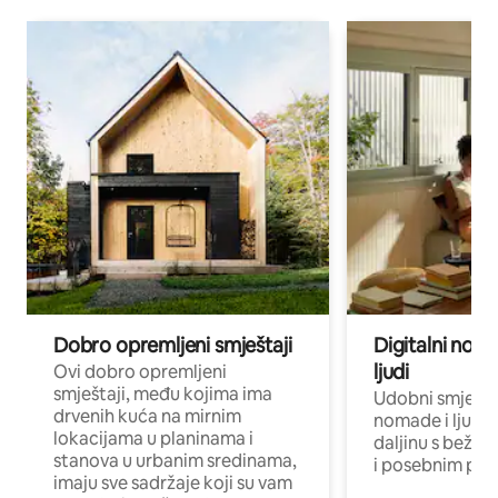
Dobro opremljeni smještaji
Digitalni noma
ljudi
Ovi dobro opremljeni
smještaji, među kojima ima
Udobni smještaj
drvenih kuća na mirnim
nomade i ljude 
lokacijama u planinama i
daljinu s bežič
stanova u urbanim sredinama,
i posebnim pro
imaju sve sadržaje koji su vam