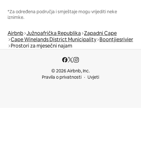
*Za određena područja i smještaje mogu vrijediti neke
iznimke.
Airbnb
Južnoafrička Republika
Zapadni Cape
Cape Winelands District Municipality
Boontjiesrivier
Prostori za mjesečni najam
© 2026 Airbnb, Inc.
Pravila o privatnosti
Uvjeti