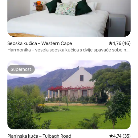
Seoska kućica – Western Cape
Prosječna ocje
4,76 (46)
Harmonika – vesela seoska kućica s dvije spavaće sobe na
farmi
Superhost
Superhost
Planinska kuća – Tulbagh Road
Prosječna ocje
4,74 (35)