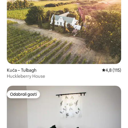
Kuća – Tulbagh
Prosječna ocj
4,8 (115)
Huckleberry House
Odabrali gosti
Odabrali gosti