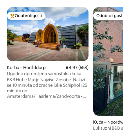
Odabrali gosti
Odabrali gosti
Među najviše rangiranima s oznakom „Odabrali gosti”
Odabrali gosti
Koliba – Hoofddorp
Prosječna ocjena: 4,97/5, recenzi
4,97 (558)
Ugodno opremljena samostalna kuća
B&B Hutje Mutje Najviše 2 osobe. Nalazi
se 10 minuta od zračne luke Schiphol i 25
minuta od
Amsterdama/Haarlema/Zandvoorta -
Trpezarijski/radni stol i dvije naslonjače -
TV ravnog ekrana i Wi-Fi - kupaonica,
tuš, WC, umivaonik i sušilo za kosu -
čajna kuhinja s raznovrsnim sadržajima -
Kuća – Noordwijk
bračni krevet, opruga (2 x 90/200) -
Luksuzni B&B u No
besplatan krevet i posteljina za kupanje,