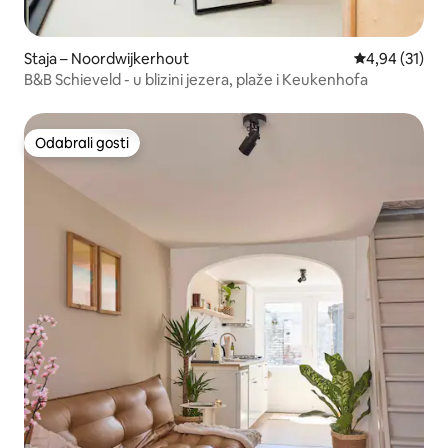
Staja – Noordwijkerhout
Prosječna ocje
4,94 (31)
B&B Schieveld - u blizini jezera, plaže i Keukenhofa
Odabrali gosti
Odabrali gosti