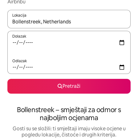
Airbnbu
Lokacija
Kada budu dostupni rezultati, moći ćete ih pregledati koristeći
Dolazak
Odlazak
Pretraži
Bollenstreek – smještaji za odmor s
najboljim ocjenama
Gosti su se složili: ti smještaji imaju visoke ocjene u
pogledu lokacije, čistoće i drugih kriterija.