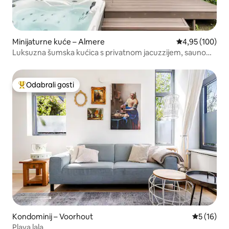
Minijaturne kuće – Almere
Prosječna ocjen
4,95 (100)
Luksuzna šumska kućica s privatnom jacuzzijem, saunom i
klima-uređajem
Odabrali gosti
Među najviše rangiranima s oznakom „Odabrali gosti”
Kondominij – Voorhout
Prosječna 
5 (16)
Plava lala