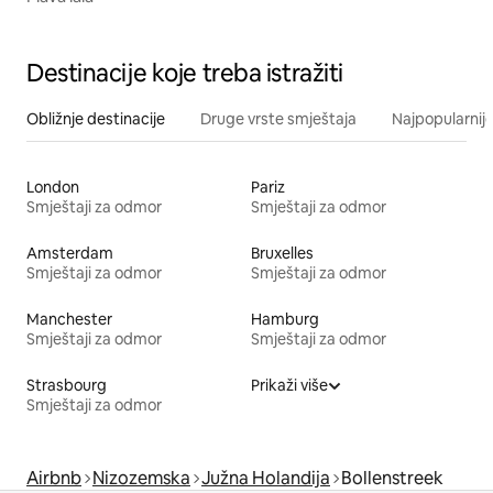
Destinacije koje treba istražiti
Obližnje destinacije
Druge vrste smještaja
Najpopularnije
London
Pariz
Smještaji za odmor
Smještaji za odmor
Amsterdam
Bruxelles
Smještaji za odmor
Smještaji za odmor
Manchester
Hamburg
Smještaji za odmor
Smještaji za odmor
Strasbourg
Prikaži više
Smještaji za odmor
Airbnb
Nizozemska
Južna Holandija
Bollenstreek