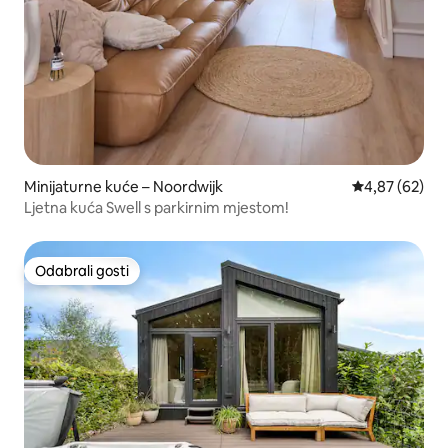
Minijaturne kuće – Noordwijk
Prosječna ocje
4,87 (62)
Ljetna kuća Swell s parkirnim mjestom!
Odabrali gosti
Odabrali gosti