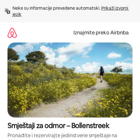
Prijeđi
Neke su informacije prevedene automatski. 
Prikaži izvorni 
na
jezik
sadržaj
Iznajmite preko Airbnba
Smještaji za odmor – Bollenstreek
Pronađite i rezervirajte jedinstvene smještaje na