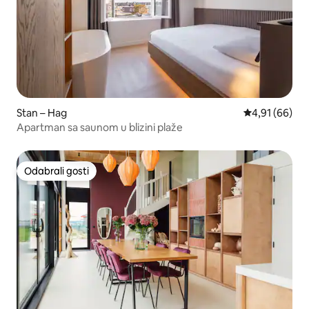
Stan – Hag
Prosječna ocje
4,91 (66)
Apartman sa saunom u blizini plaže
Odabrali gosti
Odabrali gosti