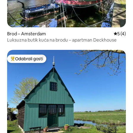
Brod – Amsterdam
Prosječna
5 (4)
Luksuzna butik kuća na brodu – apartman Deckhouse
Odabrali gosti
Među najviše rangiranima s oznakom „Odabrali gosti”