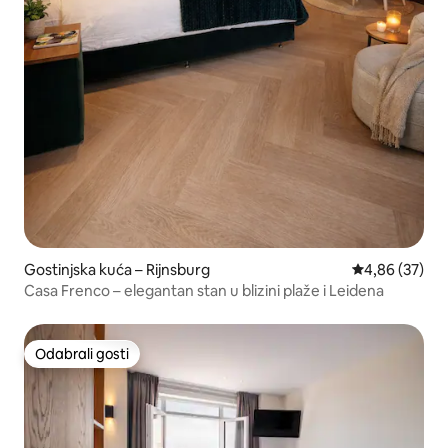
Gostinjska kuća – Rijnsburg
Prosječna ocje
4,86 (37)
Casa Frenco – elegantan stan u blizini plaže i Leidena
Odabrali gosti
Odabrali gosti