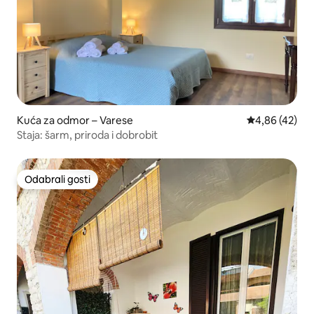
Kuća za odmor – Varese
Prosječna ocje
4,86 (42)
Staja: šarm, priroda i dobrobit
Odabrali gosti
Odabrali gosti