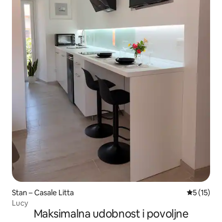
Stan – Casale Litta
Prosječna 
5 (15)
Lucy
Maksimalna udobnost i povoljne