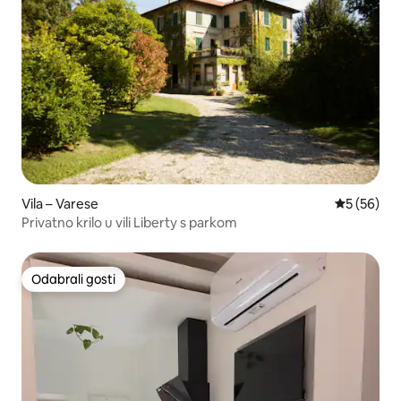
Vila – Varese
Prosječna o
5 (56)
Privatno krilo u vili Liberty s parkom
Odabrali gosti
Odabrali gosti