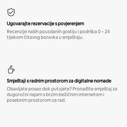
Ugovarajte rezervacije s povjerenjem
Recenzije naših pouzdanih gostiju i podrška 0 – 24
tijekom čitavog boravka u smještaju.
Smještaji s radnim prostorom za digitalne nomade
Obavljate posao dok putujete? Pronađite smještaj za
dugoročni najam s brzim bežičnim internetom i
posebnim prostorom za rad.