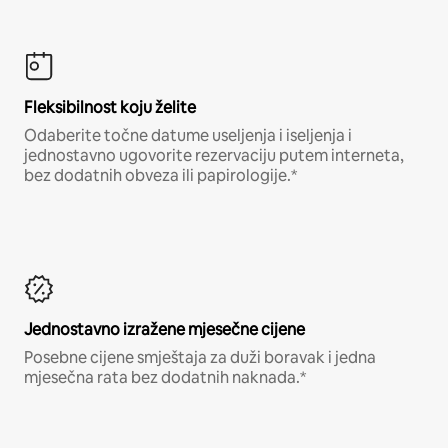
Fleksibilnost koju želite
Odaberite točne datume useljenja i iseljenja i
jednostavno ugovorite rezervaciju putem interneta,
bez dodatnih obveza ili papirologije.*
Jednostavno izražene mjesečne cijene
Posebne cijene smještaja za duži boravak i jedna
mjesečna rata bez dodatnih naknada.*