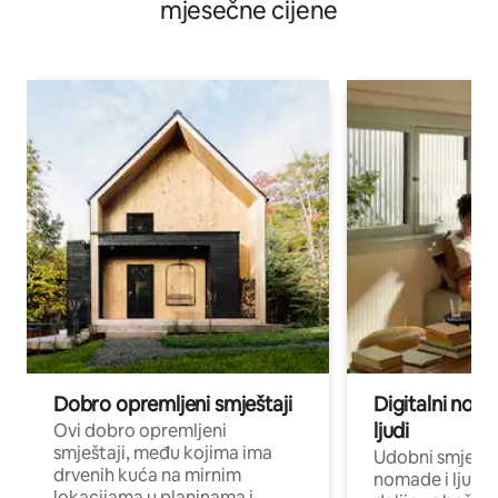
mjesečne cijene
Dobro opremljeni smještaji
Digitalni noma
ljudi
Ovi dobro opremljeni
smještaji, među kojima ima
Udobni smještaj
drvenih kuća na mirnim
nomade i ljude 
lokacijama u planinama i