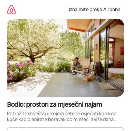
Prijeđi
na
Iznajmite preko Airbnba
sadržaj
Bodio: prostori za mjesečni najam
Potražite smještaj u kojem ćete se osjećati kao kod
kuće kad planirate boravak od mjesec ili više dana.