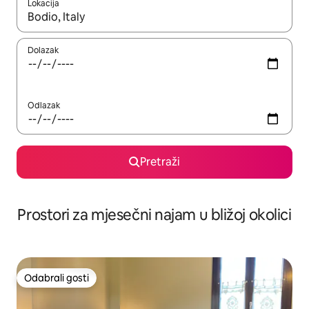
Lokacija
Kada budu dostupni rezultati, moći ćete ih pregledati koristeći
Dolazak
Odlazak
Pretraži
Prostori za mjesečni najam u bližoj okolici
Odabrali gosti
Odabrali gosti