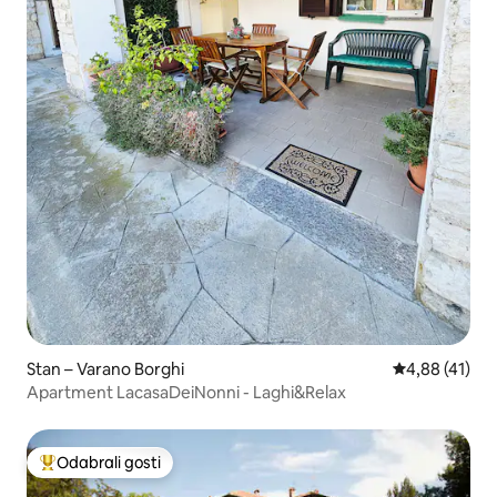
Stan – Varano Borghi
Prosječna ocje
4,88 (41)
Apartment LacasaDeiNonni - Laghi&Relax
Odabrali gosti
Među najviše rangiranima s oznakom „Odabrali gosti”