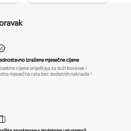
boravak
ednostavno izražene mjesečne cijene
osebne cijene smještaja za duži boravak i
edna mjesečna rata bez dodatnih naknada.*
ražite apartmane s dodatnim uslugama?