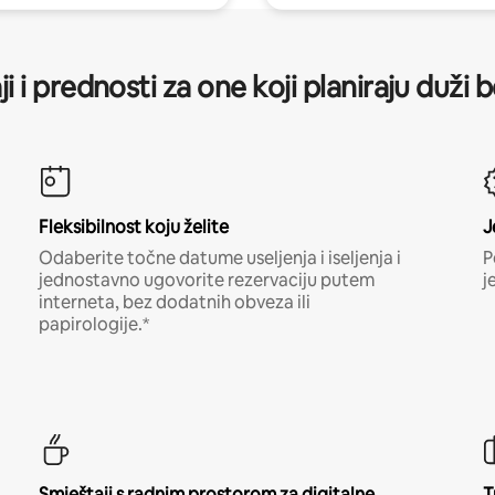
ji i prednosti za one koji planiraju duži 
Fleksibilnost koju želite
J
Odaberite točne datume useljenja i iseljenja i
P
jednostavno ugovorite rezervaciju putem
j
interneta, bez dodatnih obveza ili
papirologije.*
Smještaji s radnim prostorom za digitalne
T