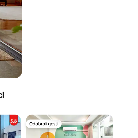
ci
Odabrali gosti
Odabrali gosti