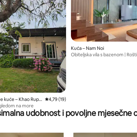
Kuća – Nam Noi
Obiteljska vila s bazenom | Roštilj
boravak
5, recenzija: 62
ne kuće – Khao Rup
Prosječna ocjena: 4,79/5, recenzija: 19
4,79 (19)
ogledom na more
imalna udobnost i povoljne mjesečne c