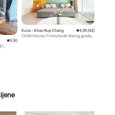
Kuća – Khao Rup Chang
Prosječna ocjena: 4,95
4,95 (42)
ChiShi House 11 minuta do Starog grada i
Prosječna ocjena: 5/5, recenzija: 6
5 (6)
plaže Samila
 i
ijene