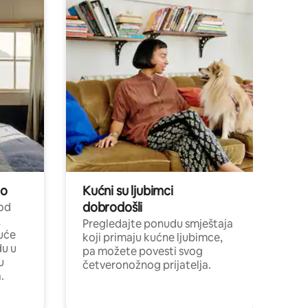
no
Kućni su ljubimci
dobrodošli
 od
,
Pregledajte ponudu smještaja
uće
koji primaju kućne ljubimce,
du u
pa možete povesti svog
u
četveronožnog prijatelja.
.