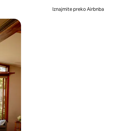
Iznajmite preko Airbnba
li prelaskom prstom po zaslonu.