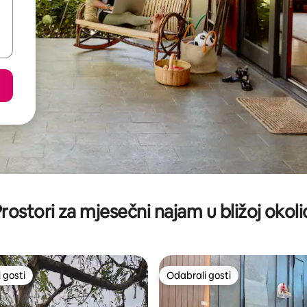
rostori za mjesečni najam u bližoj okoli
 gosti
Odabrali gosti
 gosti
Odabrali gosti