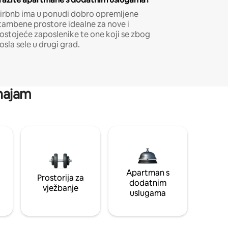
irbnb ima u ponudi dobro opremljene
tambene prostore idealne za nove i
ostojeće zaposlenike te one koji se zbog
osla sele u drugi grad.
 najam
Apartman s
Prostorija za
dodatnim
vježbanje
uslugama