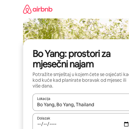
Prijeđi
na
sadržaj
Bo Yang: prostori za
mjesečni najam
Potražite smještaj u kojem ćete se osjećati k
kod kuće kad planirate boravak od mjesec ili
više dana.
Lokacija
Kada budu dostupni rezultati, moći ćete ih pregle
Dolazak