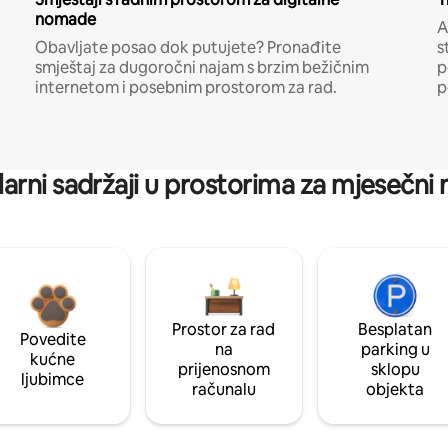
nomade
A
Obavljate posao dok putujete? Pronađite
s
smještaj za dugoročni najam s brzim bežičnim
p
internetom i posebnim prostorom za rad.
p
arni sadržaji u prostorima za mjesečni
Prostor za rad
Besplatan
Povedite
na
parking u
kućne
prijenosnom
sklopu
ljubimce
računalu
objekta