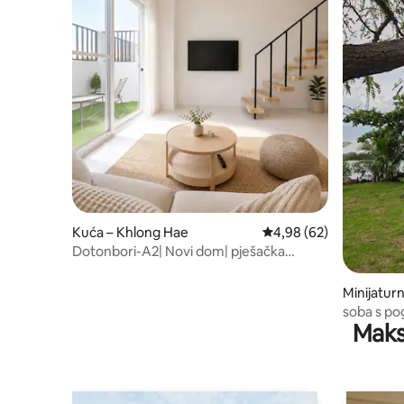
Kuća – Khlong Hae
Prosječna ocjena: 4,98/
4,98 (62)
Dotonbori-A2| Novi dom| pješačka
udaljenost do noćne tržnice| 2
parkirališta
Minijatur
Chang
soba s p
Maks