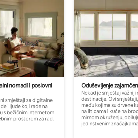
alni nomadi i poslovni
Oduševljenje zajamče
Nekad je smještaj važniji
destinacije. Ovi smještaji
i smještaji za digitalne
među kojima su drvene k
e i ljude koji rade na
na liticama i kuće na bro
nu s bežičnim internetom
mirnom okruženju, obiluj
ebnim prostorom za rad.
jedinstvenim značajkama