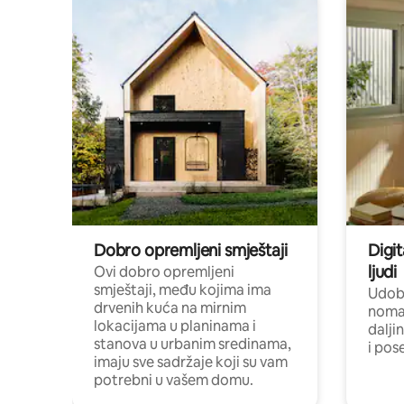
Dobro opremljeni smještaji
Digit
ljudi
Ovi dobro opremljeni
smještaji, među kojima ima
Udobn
drvenih kuća na mirnim
nomad
lokacijama u planinama i
dalji
stanova u urbanim sredinama,
i pos
imaju sve sadržaje koji su vam
potrebni u vašem domu.