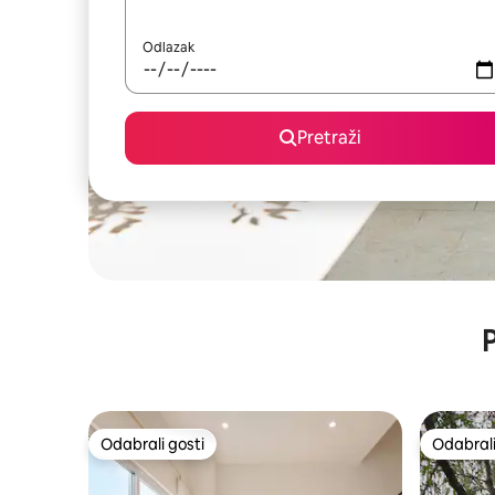
Odlazak
Pretraži
P
Odabrali gosti
Odabrali
Odabrali gosti
Odabrali