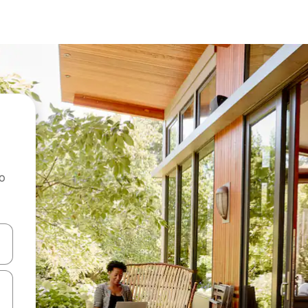
ao
dati koristeći se strelicama prema gore i prema dolje, kao i dodirom i