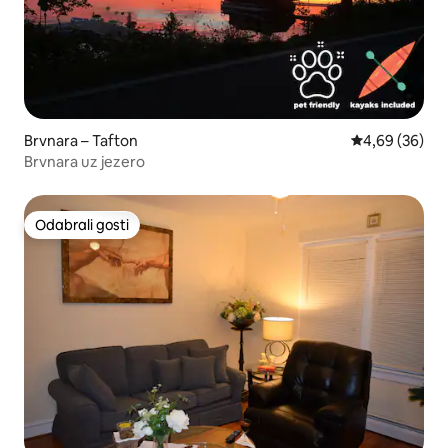
Brvnara – Tafton
Prosječna ocje
4,69 (36)
Brvnara uz jezero
Odabrali gosti
Odabrali gosti