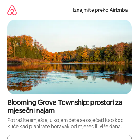
Prijeđi
na
Iznajmite preko Airbnba
sadržaj
Blooming Grove Township: prostori za
mjesečni najam
Potražite smještaj u kojem ćete se osjećati kao kod
kuće kad planirate boravak od mjesec ili više dana.