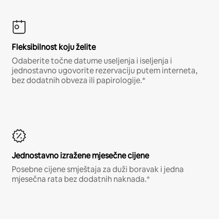
Fleksibilnost koju želite
Odaberite točne datume useljenja i iseljenja i
jednostavno ugovorite rezervaciju putem interneta,
bez dodatnih obveza ili papirologije.*
Jednostavno izražene mjesečne cijene
Posebne cijene smještaja za duži boravak i jedna
mjesečna rata bez dodatnih naknada.*