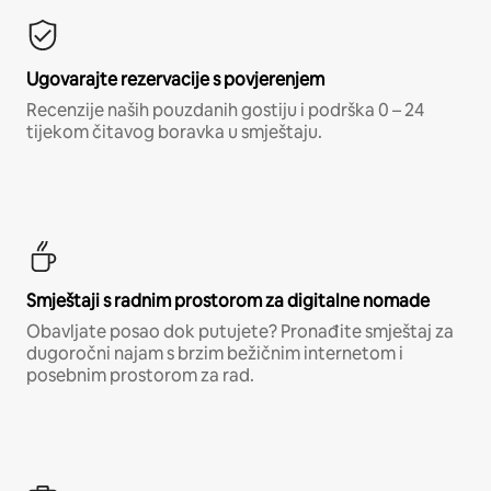
Ugovarajte rezervacije s povjerenjem
Recenzije naših pouzdanih gostiju i podrška 0 – 24
tijekom čitavog boravka u smještaju.
Smještaji s radnim prostorom za digitalne nomade
Obavljate posao dok putujete? Pronađite smještaj za
dugoročni najam s brzim bežičnim internetom i
posebnim prostorom za rad.