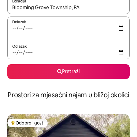
Lokacija
Kada budu dostupni rezultati, moći ćete ih pregledati koristeći
Dolazak
Odlazak
Pretraži
Prostori za mjesečni najam u bližoj okolici
Odabrali gosti
Među najviše rangiranima s oznakom „Odabrali gosti”