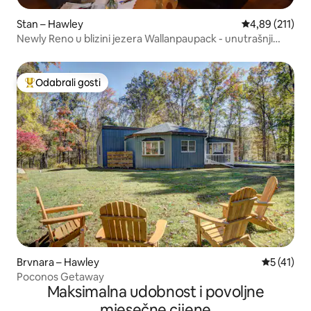
Stan – Hawley
Prosječna ocjen
4,89 (211)
Newly Reno u blizini jezera Wallanpaupack - unutrašnji
balkon
Odabrali gosti
Među najviše rangiranima s oznakom „Odabrali gosti”
Brvnara – Hawley
Prosječna 
5 (41)
Poconos Getaway
Maksimalna udobnost i povoljne
mjesečne cijene