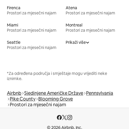
Firenca
Atena
Prostori za mjesečni najam
Prostori za mjesečni najam
Miami
Montreal
Prostori za mjesečni najam
Prostori za mjesečni najam
Seattle
Prikaži više
Prostori za mjesečni najam
*Za određena područja i smještaje mogu vrijediti neke
iznimke.
Airbnb
Sjedinjene Američke Države
Pennsylvania
Pike County
Blooming Grove
Prostori za mjesečni najam
© 2026 Airbnb, Inc.