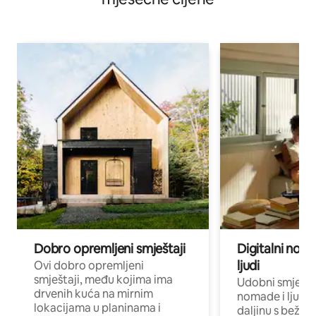
Dobro opremljeni smještaji
Digitalni noma
ljudi
Ovi dobro opremljeni
smještaji, među kojima ima
Udobni smještaj
drvenih kuća na mirnim
nomade i ljude 
lokacijama u planinama i
daljinu s bežič