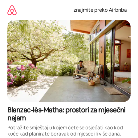
Prijeđi
na
Iznajmite preko Airbnba
sadržaj
Blanzac-lès-Matha: prostori za mjesečni
najam
Potražite smještaj u kojem ćete se osjećati kao kod
kuće kad planirate boravak od mjesec ili više dana.