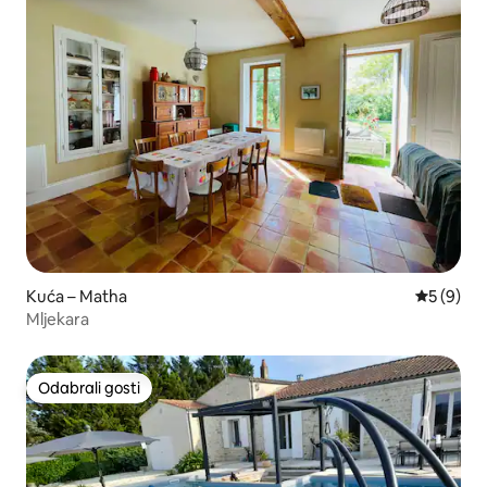
Kuća – Matha
Prosječna
5 (9)
Mljekara
Odabrali gosti
Odabrali gosti