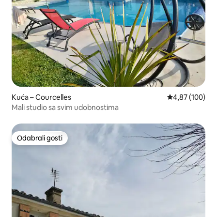
Kuća – Courcelles
Prosječna ocjen
4,87 (100)
Mali studio sa svim udobnostima
Odabrali gosti
Odabrali gosti