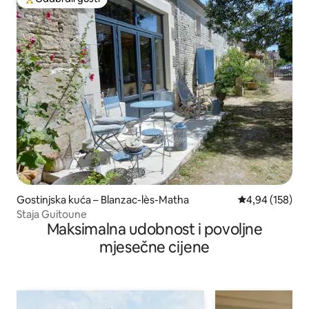
Među najviše rangiranima s oznakom „Odabrali gosti”
Gostinjska kuća – Blanzac-lès-Matha
Prosječna ocjen
4,94 (158)
Staja Guitoune
Maksimalna udobnost i povoljne
mjesečne cijene