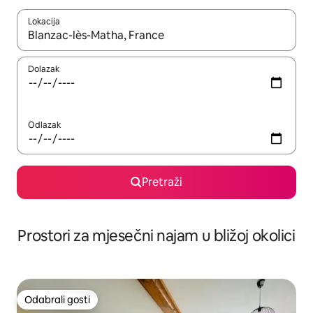
Lokacija
Kada budu dostupni rezultati, moći ćete ih pregledati koristeći
Dolazak
Odlazak
Pretraži
Prostori za mjesečni najam u bližoj okolici
Odabrali gosti
Odabrali gosti