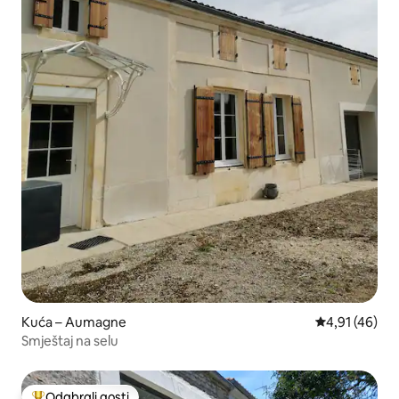
Kuća – Aumagne
Prosječna ocje
4,91 (46)
Smještaj na selu
Odabrali gosti