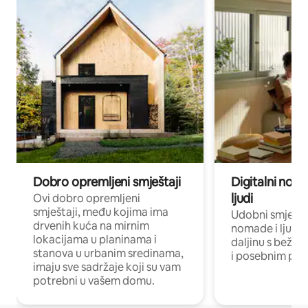
Dobro opremljeni smještaji
Digitalni noma
ljudi
Ovi dobro opremljeni
smještaji, među kojima ima
Udobni smještaj
drvenih kuća na mirnim
nomade i ljude 
lokacijama u planinama i
daljinu s bežič
stanova u urbanim sredinama,
i posebnim pro
imaju sve sadržaje koji su vam
potrebni u vašem domu.