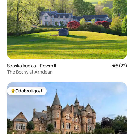
Seoska kućica – Powmill
Prosječna 
5 (22)
The Bothy at Arndean
Odabrali gosti
Među najviše rangiranima s oznakom „Odabrali gosti”