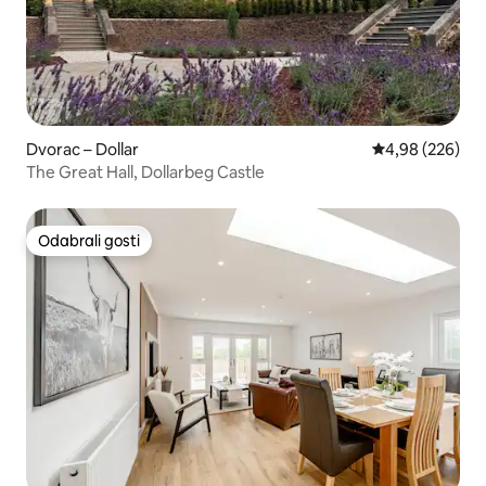
Dvorac – Dollar
Prosječna ocjen
4,98 (226)
The Great Hall, Dollarbeg Castle
Odabrali gosti
Odabrali gosti