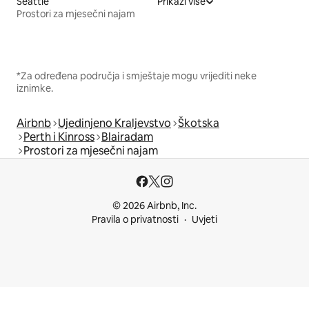
Seattle
Prikaži više
Prostori za mjesečni najam
*Za određena područja i smještaje mogu vrijediti neke
iznimke.
Airbnb
Ujedinjeno Kraljevstvo
Škotska
Perth i Kinross
Blairadam
Prostori za mjesečni najam
© 2026 Airbnb, Inc.
Pravila o privatnosti
Uvjeti