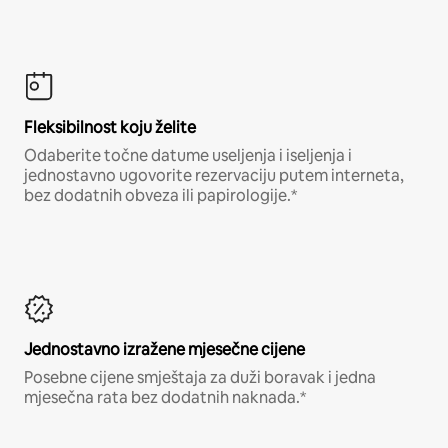
Fleksibilnost koju želite
Odaberite točne datume useljenja i iseljenja i
jednostavno ugovorite rezervaciju putem interneta,
bez dodatnih obveza ili papirologije.*
Jednostavno izražene mjesečne cijene
Posebne cijene smještaja za duži boravak i jedna
mjesečna rata bez dodatnih naknada.*