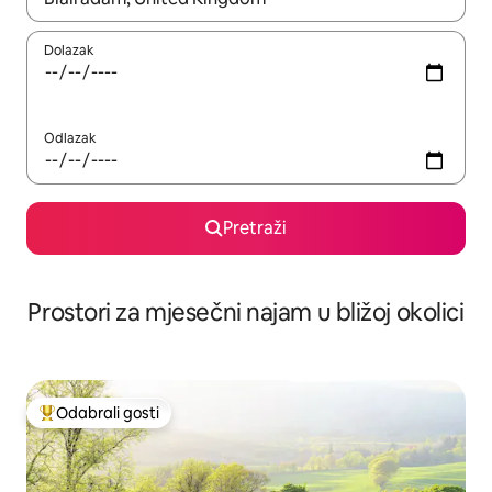
Dolazak
Odlazak
Pretraži
Prostori za mjesečni najam u bližoj okolici
Odabrali gosti
Među najviše rangiranima s oznakom „Odabrali gosti”