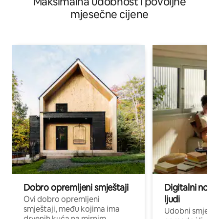
Maksimalna udobnost i povoljne
mjesečne cijene
Dobro opremljeni smještaji
Digitalni noma
ljudi
Ovi dobro opremljeni
smještaji, među kojima ima
Udobni smještaj
drvenih kuća na mirnim