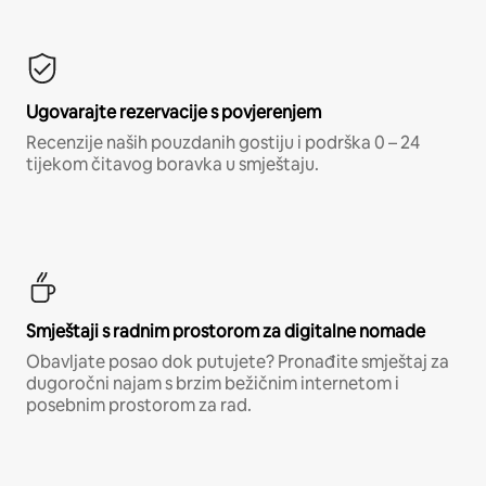
Ugovarajte rezervacije s povjerenjem
Recenzije naših pouzdanih gostiju i podrška 0 – 24
tijekom čitavog boravka u smještaju.
Smještaji s radnim prostorom za digitalne nomade
Obavljate posao dok putujete? Pronađite smještaj za
dugoročni najam s brzim bežičnim internetom i
posebnim prostorom za rad.