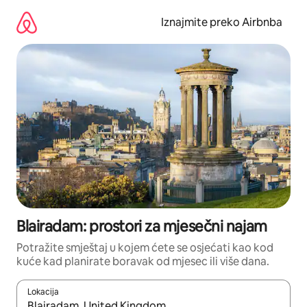
Prijeđi
na
Iznajmite preko Airbnba
sadržaj
Blairadam: prostori za mjesečni najam
Potražite smještaj u kojem ćete se osjećati kao kod
kuće kad planirate boravak od mjesec ili više dana.
Lokacija
Kada budu dostupni rezultati, moći ćete ih pregledati koristeći