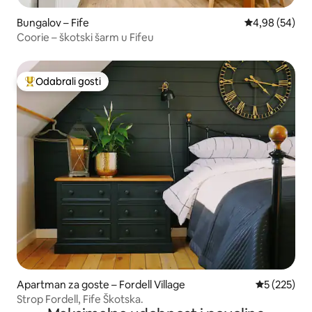
Bungalov – Fife
Prosječna ocje
4,98 (54)
Coorie – škotski šarm u Fifeu
Odabrali gosti
Među najviše rangiranima s oznakom „Odabrali gosti”
Apartman za goste – Fordell Village
Prosječna oc
5 (225)
Strop Fordell, Fife Škotska.