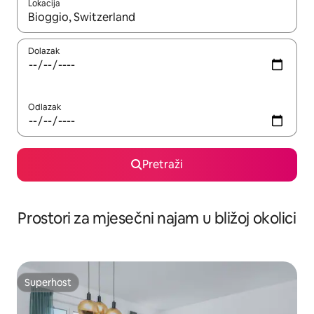
Lokacija
Kada budu dostupni rezultati, moći ćete ih pregledati koristeći
Dolazak
Odlazak
Pretraži
Prostori za mjesečni najam u bližoj okolici
Superhost
Superhost