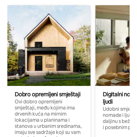
Dobro opremljeni smještaji
Digitalni noma
ljudi
Ovi dobro opremljeni
smještaji, među kojima ima
Udobni smještaj
drvenih kuća na mirnim
nomade i ljude 
lokacijama u planinama i
daljinu s bežič
stanova u urbanim sredinama,
i posebnim pro
imaju sve sadržaje koji su vam