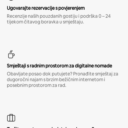
Ugovarajte rezervacije s povjerenjem
Recenzije naših pouzdanih gostiju i podrška 0 – 24
tijekom čitavog boravka u smještaju.
Smještaji s radnim prostorom za digitalne nomade
Obavljate posao dok putujete? Pronađite smještaj za
dugoročni najam s brzim bežičnim internetom i
posebnim prostorom za rad.