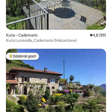
Kuća – Cademario
Prosječna ocj
4,8 (99)
Kuća Luciscella, Cademario (Malcantone)
Odabrali gosti
Među najviše rangiranima s oznakom „Odabrali gosti”