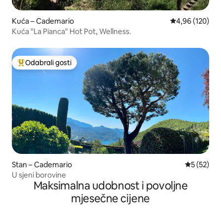
Kuća – Cademario
Prosječna ocjen
4,96 (120)
Kuća "La Pianca" Hot Pot, Wellness.
Odabrali gosti
Među najviše rangiranima s oznakom „Odabrali gosti”
Stan – Cademario
Prosječna 
5 (52)
U sjeni borovine
Maksimalna udobnost i povoljne
mjesečne cijene