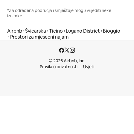
*Za određena područja i smještaje mogu vrijediti neke
iznimke.
Airbnb
Švicarska
Ticino
Lugano District
Bioggio
Prostori za mjesečni najam
© 2026 Airbnb, Inc.
Pravila o privatnosti
Uvjeti