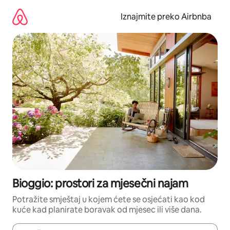
Prijeđi
na
Iznajmite preko Airbnba
sadržaj
Bioggio: prostori za mjesečni najam
Potražite smještaj u kojem ćete se osjećati kao kod
kuće kad planirate boravak od mjesec ili više dana.