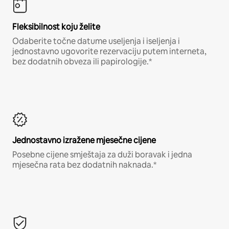
Fleksibilnost koju želite
Odaberite točne datume useljenja i iseljenja i
jednostavno ugovorite rezervaciju putem interneta,
bez dodatnih obveza ili papirologije.*
Jednostavno izražene mjesečne cijene
Posebne cijene smještaja za duži boravak i jedna
mjesečna rata bez dodatnih naknada.*