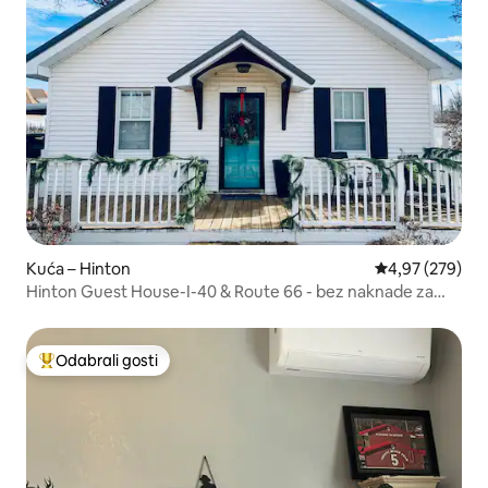
Kuća – Hinton
Prosječna ocjen
4,97 (279)
Hinton Guest House-I-40 & Route 66 - bez naknade za
čišćenje
Odabrali gosti
Među najviše rangiranima s oznakom „Odabrali gosti”