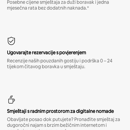
Posebne cijene smještaja za duži boravak i jedna
mjesečna rata bez dodatnih naknada.*
Ugovarajte rezervacije s povjerenjem
Recenzije naših pouzdanih gostiju i podrška 0 – 24
tijekom čitavog boravka u smještaju.
Smještaji s radnim prostorom za digitalne nomade
Obavljate posao dok putujete? Pronađite smještaj za
dugoročni najam s brzim bežičnim internetom i