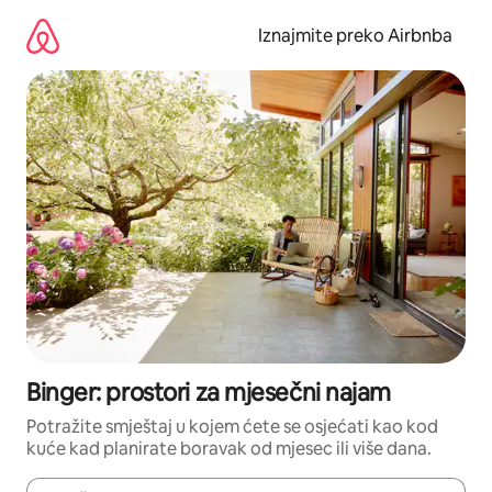
Prijeđi
na
Iznajmite preko Airbnba
sadržaj
Binger: prostori za mjesečni najam
Potražite smještaj u kojem ćete se osjećati kao kod
kuće kad planirate boravak od mjesec ili više dana.