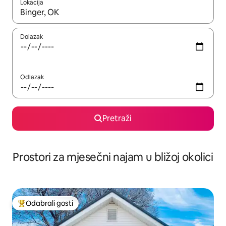
Lokacija
Kada budu dostupni rezultati, moći ćete ih pregledati koristeći
Dolazak
Odlazak
Pretraži
Prostori za mjesečni najam u bližoj okolici
Odabrali gosti
Među najviše rangiranima s oznakom „Odabrali gosti”