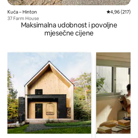
Kuća – Hinton
Prosječna ocjen
4,96 (217)
37 Farm House
Maksimalna udobnost i povoljne
mjesečne cijene