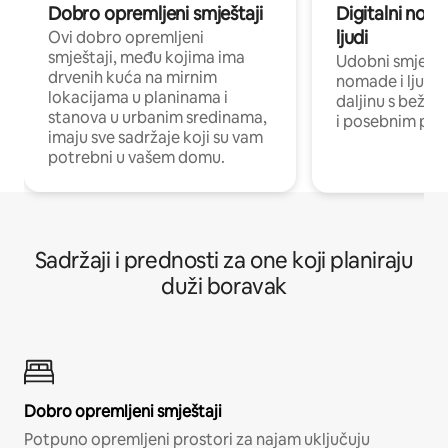
Dobro opremljeni smještaji
Digitalni noma
ljudi
Ovi dobro opremljeni
smještaji, među kojima ima
Udobni smještaj
drvenih kuća na mirnim
nomade i ljude 
lokacijama u planinama i
daljinu s bežič
stanova u urbanim sredinama,
i posebnim pro
imaju sve sadržaje koji su vam
potrebni u vašem domu.
Sadržaji i prednosti za one koji planiraju
duži boravak
Dobro opremljeni smještaji
Potpuno opremljeni prostori za najam uključuju