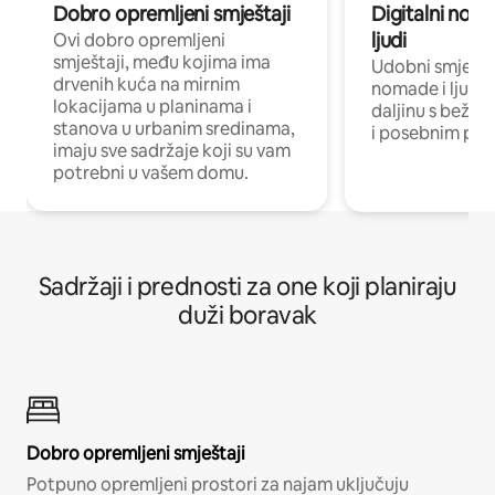
Dobro opremljeni smještaji
Digitalni noma
ljudi
Ovi dobro opremljeni
smještaji, među kojima ima
Udobni smještaj
drvenih kuća na mirnim
nomade i ljude 
lokacijama u planinama i
daljinu s bežič
stanova u urbanim sredinama,
i posebnim pro
imaju sve sadržaje koji su vam
potrebni u vašem domu.
Sadržaji i prednosti za one koji planiraju
duži boravak
Dobro opremljeni smještaji
Potpuno opremljeni prostori za najam uključuju