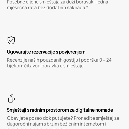
Posebne cijene smještaja za duži boravak i jedna
mjesečna rata bez dodatnih naknada.*
Ugovarajte rezervacije s povjerenjem
Recenzije naših pouzdanih gostiju i podrška 0 – 24
tijekom čitavog boravka u smještaju.
Smještaji s radnim prostorom za digitalne nomade
Obavljate posao dok putujete? Pronađite smještaj za
dugoročni najam s brzim bežičnim internetom i