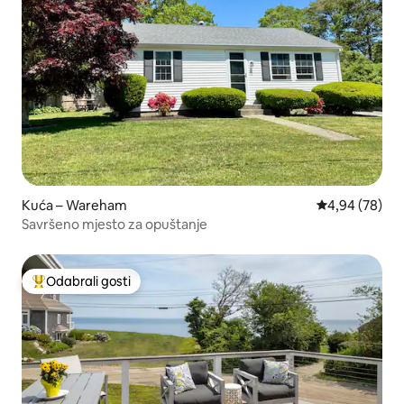
Kuća – Wareham
Prosječna ocje
4,94 (78)
Savršeno mjesto za opuštanje
Odabrali gosti
Među najviše rangiranima s oznakom „Odabrali gosti”