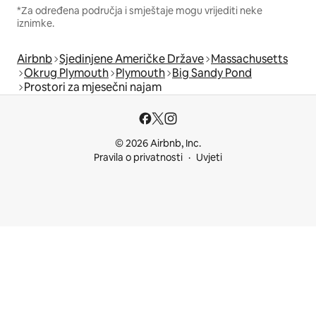
*Za određena područja i smještaje mogu vrijediti neke
iznimke.
Airbnb
Sjedinjene Američke Države
Massachusetts
Okrug Plymouth
Plymouth
Big Sandy Pond
Prostori za mjesečni najam
© 2026 Airbnb, Inc.
Pravila o privatnosti
Uvjeti