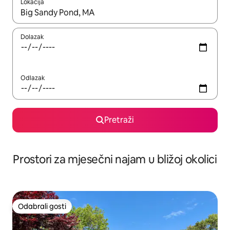
Lokacija
Kada budu dostupni rezultati, moći ćete ih pregledati koristeći
Dolazak
Odlazak
Pretraži
Prostori za mjesečni najam u bližoj okolici
Odabrali gosti
Odabrali gosti