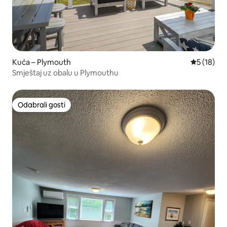
Kuća – Plymouth
Prosječna 
5 (18)
Smještaj uz obalu u Plymouthu
Odabrali gosti
Odabrali gosti