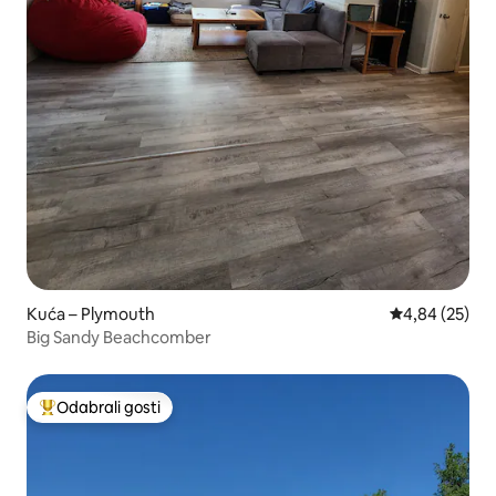
Kuća – Plymouth
Prosječna ocje
4,84 (25)
Big Sandy Beachcomber
Odabrali gosti
Među najviše rangiranima s oznakom „Odabrali gosti”