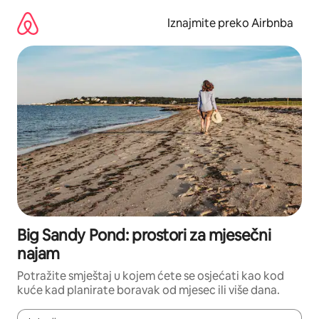
Prijeđi
na
Iznajmite preko Airbnba
sadržaj
Big Sandy Pond: prostori za mjesečni
najam
Potražite smještaj u kojem ćete se osjećati kao kod
kuće kad planirate boravak od mjesec ili više dana.