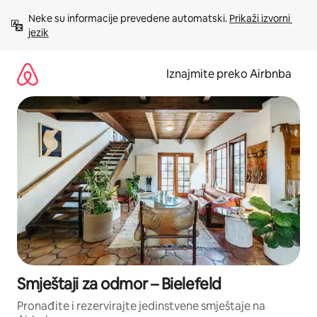
Prijeđi
Neke su informacije prevedene automatski. 
Prikaži izvorni 
na
jezik
sadržaj
Iznajmite preko Airbnba
Smještaji za odmor – Bielefeld
Pronađite i rezervirajte jedinstvene smještaje na