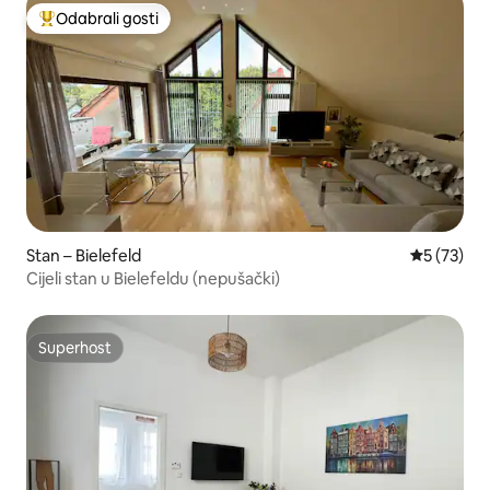
Odabrali gosti
Među najviše rangiranima s oznakom „Odabrali gosti”
Stan – Bielefeld
Prosječna 
5 (73)
Cijeli stan u Bielefeldu (nepušački)
Superhost
Superhost