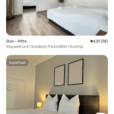
Stan – Mitte
Prosječna ocje
4,81 (58)
Staywell za 4 I Središnji I Parkiralište I Kuhinja
Superhost
Superhost