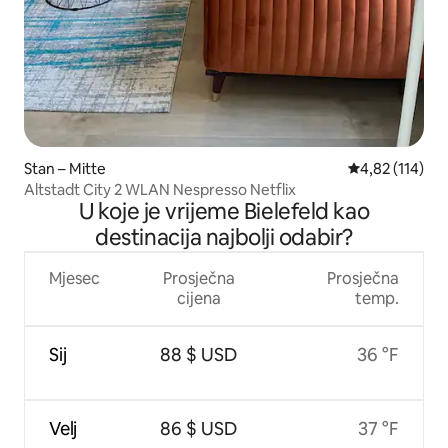
Stan – Mitte
Prosječna ocjen
4,82 (114)
Altstadt City 2 WLAN Nespresso Netflix
U koje je vrijeme Bielefeld kao
destinacija najbolji odabir?
Mjesec
Prosječna
Prosječna
cijena
temp.
Sij
88 $ USD
36 °F
Velj
86 $ USD
37 °F