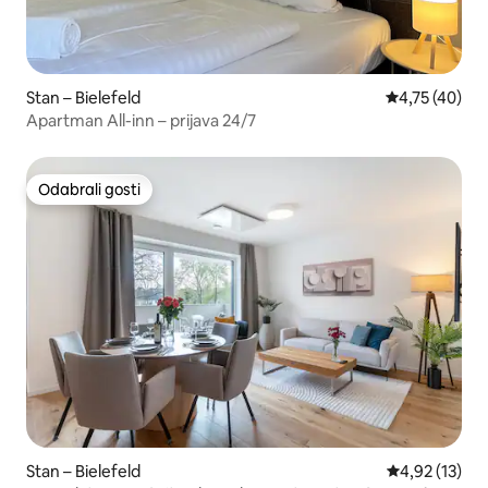
Stan – Bielefeld
Prosječna ocje
4,75 (40)
Apartman All-inn – prijava 24/7
Odabrali gosti
Odabrali gosti
Stan – Bielefeld
Prosječna ocje
4,92 (13)