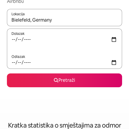
Airbnbu
Lokacija
Kada budu dostupni rezultati, moći ćete ih pregledati koristeći
Dolazak
Odlazak
Pretraži
Kratka statistika o smještajima za odmor