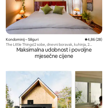
Kondominij – Siliguri
Prosječna ocje
4,86 (28)
The Little Things|2 sobe, dnevni boravak, kuhinja, 2
Maksimalna udobnost i povoljne
klimatizacijska uređaja, 2 kupaonice, 1 parkirno mjesto
mjesečne cijene