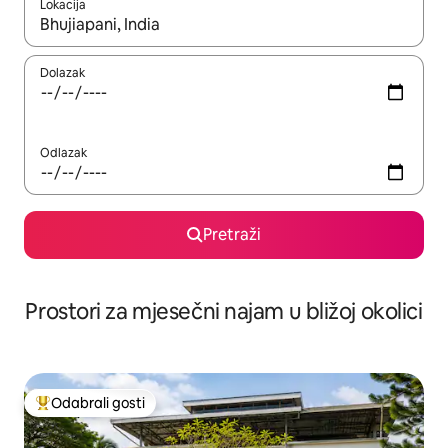
Lokacija
Kada budu dostupni rezultati, moći ćete ih pregledati koristeći
Dolazak
Odlazak
Pretraži
Prostori za mjesečni najam u bližoj okolici
Odabrali gosti
Među najviše rangiranima s oznakom „Odabrali gosti”