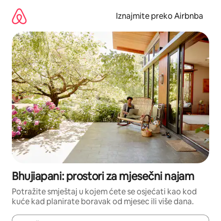
Prijeđi
na
Iznajmite preko Airbnba
sadržaj
Bhujiapani: prostori za mjesečni najam
Potražite smještaj u kojem ćete se osjećati kao kod
kuće kad planirate boravak od mjesec ili više dana.