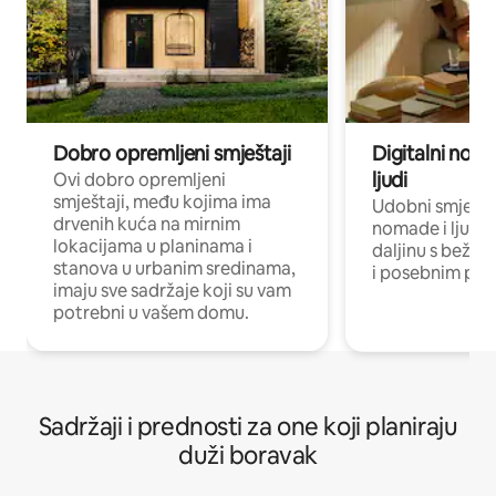
Dobro opremljeni smještaji
Digitalni noma
ljudi
Ovi dobro opremljeni
smještaji, među kojima ima
Udobni smještaj
drvenih kuća na mirnim
nomade i ljude 
lokacijama u planinama i
daljinu s bežič
stanova u urbanim sredinama,
i posebnim pro
imaju sve sadržaje koji su vam
potrebni u vašem domu.
Sadržaji i prednosti za one koji planiraju
duži boravak