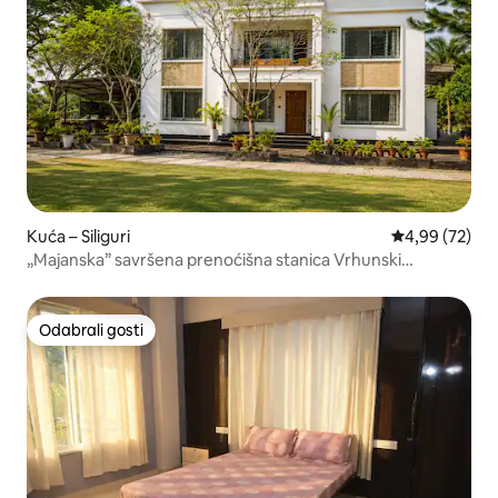
Kuća – Siliguri
Prosječna ocje
4,99 (72)
„Majanska” savršena prenoćišna stanica Vrhunski
dvosobni apartman s kuhinjom i privatnim parkirnim
mjestom
Odabrali gosti
Odabrali gosti