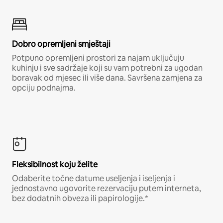
Dobro opremljeni smještaji
Potpuno opremljeni prostori za najam uključuju
kuhinju i sve sadržaje koji su vam potrebni za ugodan
boravak od mjesec ili više dana. Savršena zamjena za
opciju podnajma.
Fleksibilnost koju želite
Odaberite točne datume useljenja i iseljenja i
jednostavno ugovorite rezervaciju putem interneta,
bez dodatnih obveza ili papirologije.*